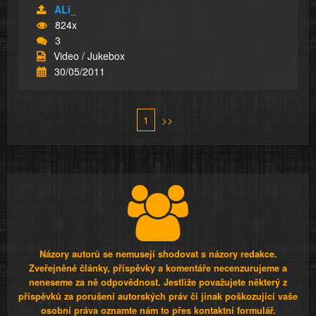
ALi_
824x
3
Video / Jukebox
30/05/2011
1
>>
Názory autorů se nemusejí shodovat s názory redakce.
Zveřejněné články, příspěvky a komentáře necenzurujeme a
neneseme za ně odpovědnost. Jestliže považujete některý z
příspěvků za porušení autorských práv či jinak poškozující vaše
osobní práva oznamte nám to přes kontaktní formulář.