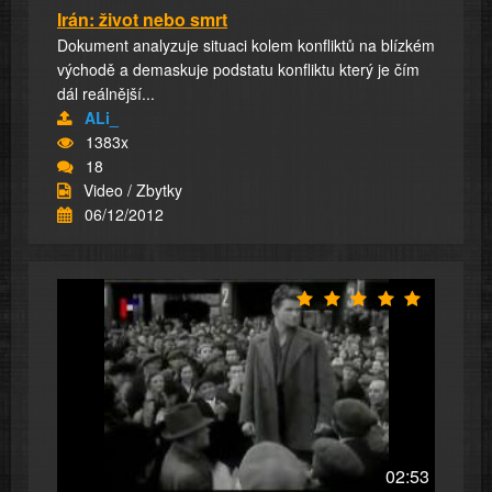
Irán: život nebo smrt
Dokument analyzuje situaci kolem konfliktů na blízkém
východě a demaskuje podstatu konfliktu který je čím
dál reálnější...
ALi_
1383x
18
Video / Zbytky
06/12/2012
02:53