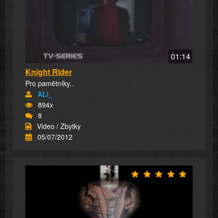
01:14
Knight Rider
Pro pamětníky..
ALi_
894x
8
Video / Zbytky
05/07/2012