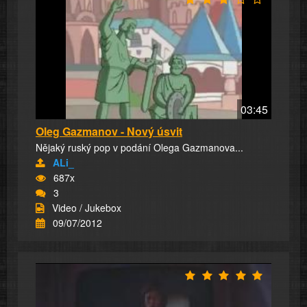
03:45
Oleg Gazmanov - Nový úsvit
Nějaký ruský pop v podání Olega Gazmanova...
ALi_
687x
3
Video / Jukebox
09/07/2012