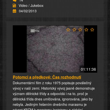
Video / Jukebox
04/02/2013
01:11:36
Potomci a předkové: Čas rozhodnutí
Dokumentární film z roku 1975 popisuje poválečný
vývoj v naší zemi. Historický vývoj jasně demonstruje
význam dělnické třídy a odpovídá i na to, proč je
dělnická třída dnes umlčována, ignorována, jako by
nebyla. Jediným řešením dnešního marasmu je
návrat KSČM k marxismu leninismu a získání