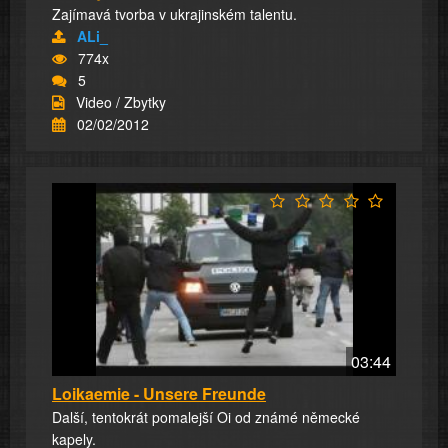
Zajímavá tvorba v ukrajinském talentu.
ALi_
774x
5
Video / Zbytky
02/02/2012
03:44
Loikaemie - Unsere Freunde
Další, tentokrát pomalejší Oi od známé německé
kapely.