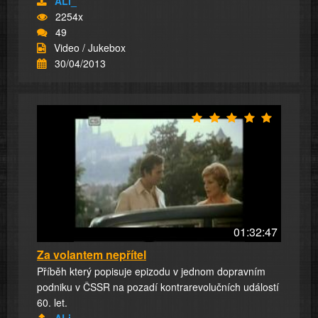
ALi_
2254x
49
Video / Jukebox
30/04/2013
01:32:47
Za volantem nepřítel
Příběh který popisuje epizodu v jednom dopravním
podniku v ČSSR na pozadí kontrarevolučních událostí
60. let.