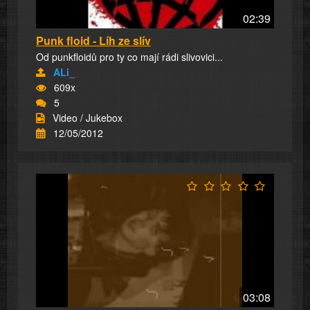
02:39
Punk floid - Líh ze slív
Od punkfloidů pro ty co mají rádi slivovici...
ALi_
609x
5
Video / Jukebox
12/05/2012
03:08