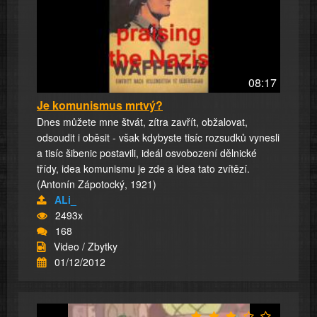
08:17
Je komunismus mrtvý?
Dnes můžete mne štvát, zítra zavřít, obžalovat,
odsoudit i oběsit - však kdybyste tisíc rozsudků vynesli
a tisíc šibenic postavili, ideál osvobození dělnické
třídy, idea komunismu je zde a idea tato zvítězí.
(Antonín Zápotocký, 1921)
ALi_
2493x
168
Video / Zbytky
01/12/2012