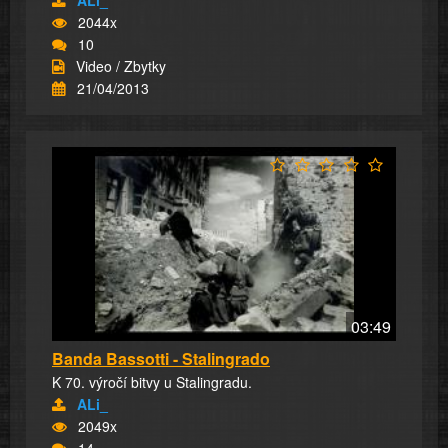
ALi_
2044x
10
Video / Zbytky
21/04/2013
03:49
Banda Bassotti - Stalingrado
K 70. výročí bitvy u Stalingradu.
ALi_
2049x
14