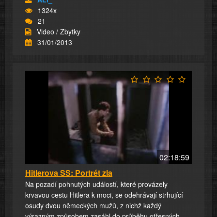
1324x
21
Video / Zbytky
31/01/2013
02:18:59
Hitlerova SS: Portrét zla
Na pozadí pohnutých událostí, které provázely
krvavou cestu Hitlera k moci, se odehrávají strhující
osudy dvou německých mužů, z nichž každý
výrazným způsobem zasáhl do průběhu otřesných