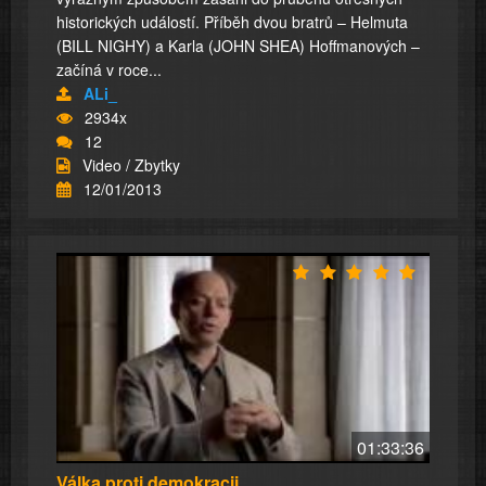
historických událostí. Příběh dvou bratrů – Helmuta
(BILL NIGHY) a Karla (JOHN SHEA) Hoffmanových –
začíná v roce...
ALi_
2934x
12
Video / Zbytky
12/01/2013
01:33:36
Válka proti demokracii