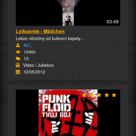
03:49
Loikaemie - Mädchen
Lekce němčiny od kultovní kapely...
ALi_
1246x
13
Video / Jukebox
12/05/2012