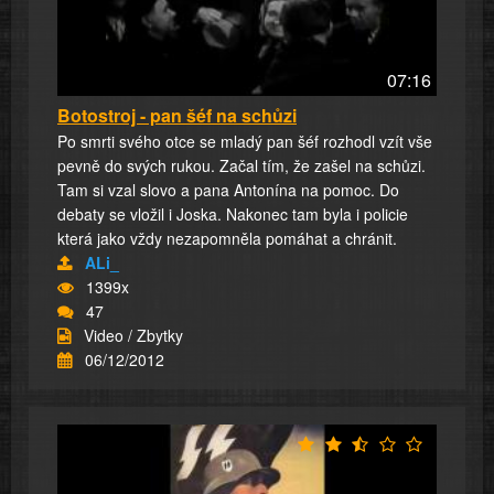
07:16
Botostroj - pan šéf na schůzi
Po smrti svého otce se mladý pan šéf rozhodl vzít vše
pevně do svých rukou. Začal tím, že zašel na schůzi.
Tam si vzal slovo a pana Antonína na pomoc. Do
debaty se vložil i Joska. Nakonec tam byla i policie
která jako vždy nezapomněla pomáhat a chránit.
ALi_
1399x
47
Video / Zbytky
06/12/2012