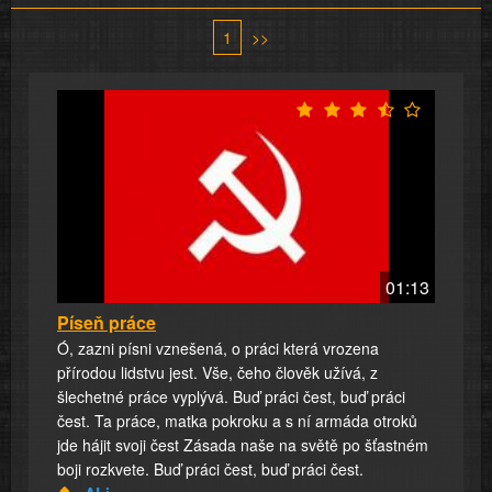
1
>>
01:13
Píseň práce
Ó, zazni písni vznešená, o práci která vrozena
přírodou lidstvu jest. Vše, čeho člověk užívá, z
šlechetné práce vyplývá. Buď práci čest, buď práci
čest. Ta práce, matka pokroku a s ní armáda otroků
jde hájit svoji čest Zásada naše na světě po šťastném
boji rozkvete. Buď práci čest, buď práci čest.