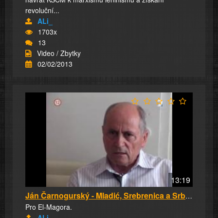
revoluční...
ALi_
1703x
13
Video / Zbytky
02/02/2013
13:19
Ján Čarnogurský - Mladić, Srebrenica a Srbsko
Pro El-Magora.
ALi_