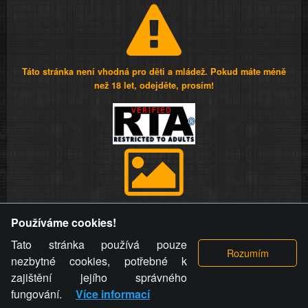
Táto stránka není vhodná pro děti a mládež. Pokud máte méně
než 18 let, odejděte, prosím!
Provozovatel stránky si vyhrazuje právo odstranit fotografie,
Používáme cookies!
videa a komentáře. Osoba, které se toto opatření provozovatele
stránky týče, ani osoba, která umístila fotografii nebo video na
Tato stránka používá pouze
stránku, nemůže z důvodu odstranění fotografie, videa nebo
nezbytné cookies, potřebné k
komentáře pro výše uvedenou okolnost uplatnit vůči
zajištění jejího správného
provozovateli stránky žádný nárok na náhradu škody nebo
fungování.
Více informací
nemajetkové újmy.