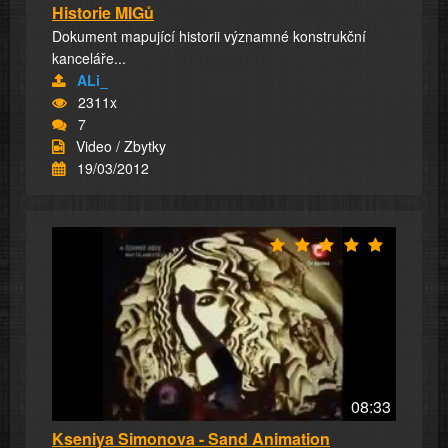
Historie MIGů
Dokument mapující historii významné konstrukční
kanceláře...
ALi_
2311x
7
Video / Zbytky
19/03/2012
08:33
Kseniya Simonova - Sand Animation