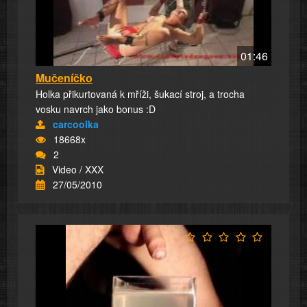
01:46
Mučeníčko
Holka přikurtovaná k mříži, šukací stroj, a trocha
vosku navrch jako bonus :D
carcoolka
18668x
2
Video / XXX
27/05/2010