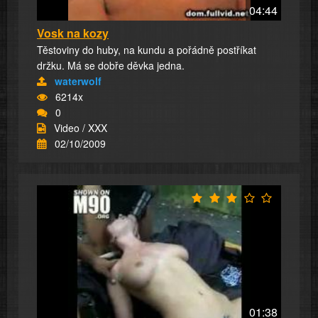
04:44
Vosk na kozy
Těstoviny do huby, na kundu a pořádně postříkat
držku. Má se dobře děvka jedna.
waterwolf
6214x
0
Video / XXX
02/10/2009
01:38