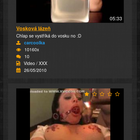
05:33
Vosková lázeň
Chlap se vystříká do vosku no :D
carcoolka
10160x
10
Video / XXX
26/05/2010