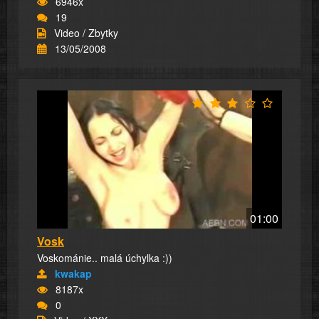
6946x
19
Video / Zbytky
13/05/2008
01:00
Vosk
Voskománie.. malá úchylka :))
kwakap
8187x
0