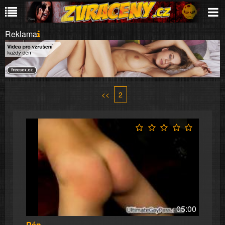
Reklama
<<
2
05:00
Pán