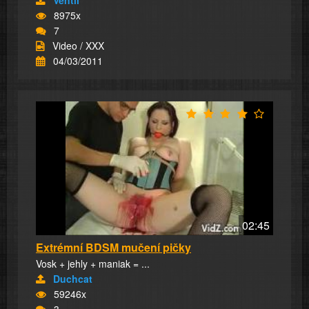
Ventil
8975x
7
Video / XXX
04/03/2011
02:45
Extrémní BDSM mučení pičky
Vosk + jehly + maniak = ...
Duchcat
59246x
3