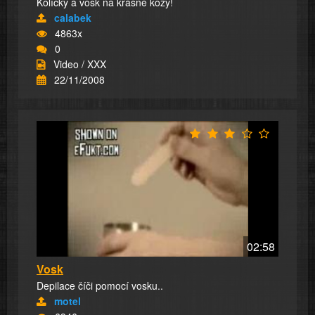
Kolíčky a vosk na krásné kozy!
calabek
4863x
0
Video / XXX
22/11/2008
02:58
Vosk
Depilace číči pomocí vosku..
motel