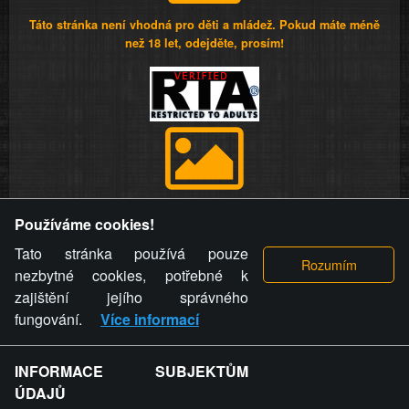
Táto stránka není vhodná pro děti a mládež. Pokud máte méně
než 18 let, odejděte, prosím!
Provozovatel stránky si vyhrazuje právo odstranit fotografie,
Používáme cookies!
videa a komentáře. Osoba, které se toto opatření provozovatele
stránky týče, ani osoba, která umístila fotografii nebo video na
Tato stránka používá pouze
stránku, nemůže z důvodu odstranění fotografie, videa nebo
nezbytné cookies, potřebné k
komentáře pro výše uvedenou okolnost uplatnit vůči
zajištění jejího správného
provozovateli stránky žádný nárok na náhradu škody nebo
fungování.
Více informací
nemajetkové újmy.
INFORMACE SUBJEKTŮM
ZVRÁCENÝ.CZ - Svět není zvrácenej. To jen
ÚDAJŮ