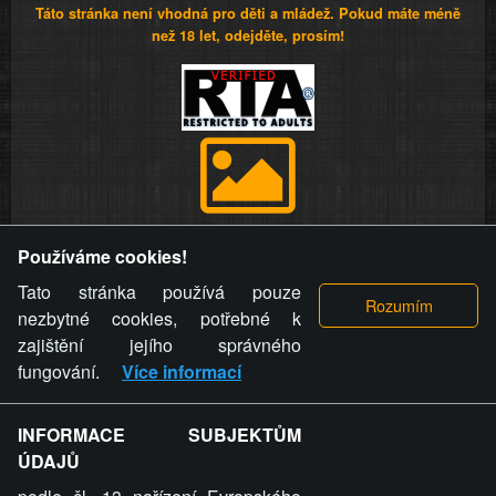
Táto stránka není vhodná pro děti a mládež. Pokud máte méně
než 18 let, odejděte, prosím!
Provozovatel stránky si vyhrazuje právo odstranit fotografie,
Používáme cookies!
videa a komentáře. Osoba, které se toto opatření provozovatele
stránky týče, ani osoba, která umístila fotografii nebo video na
Tato stránka používá pouze
stránku, nemůže z důvodu odstranění fotografie, videa nebo
nezbytné cookies, potřebné k
komentáře pro výše uvedenou okolnost uplatnit vůči
zajištění jejího správného
provozovateli stránky žádný nárok na náhradu škody nebo
fungování.
Více informací
nemajetkové újmy.
INFORMACE SUBJEKTŮM
ZVRÁCENÝ.CZ - Svět není zvrácenej. To jen
ÚDAJŮ
ty lidi...