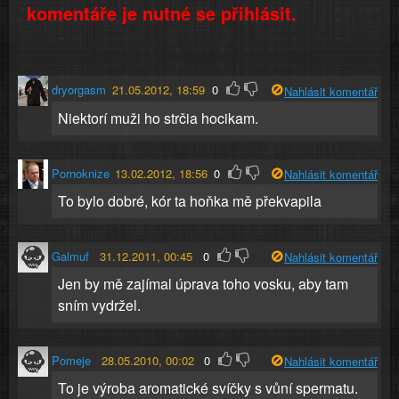
komentáře je nutné se přihlásit.
dryorgasm
21.05.2012, 18:59
0
Nahlásit komentář
Niektorí muži ho strčia hocikam.
Pornoknize
13.02.2012, 18:56
0
Nahlásit komentář
To bylo dobré, kór ta hoňka mě překvapila
Galmuf
31.12.2011, 00:45
0
Nahlásit komentář
Jen by mě zajímal úprava toho vosku, aby tam
sním vydržel.
Pomeje
28.05.2010, 00:02
0
Nahlásit komentář
To je výroba aromatické svíčky s vůní spermatu.