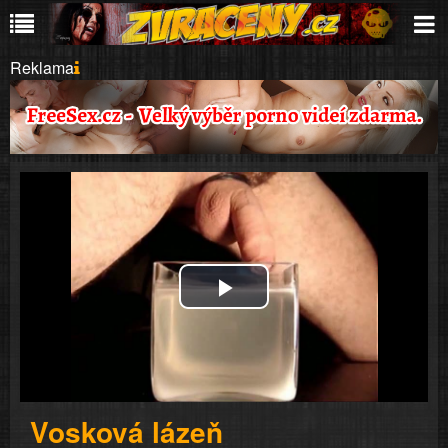
Reklama
Play
Video
Vosková lázeň