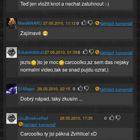
Teď jen vložit knot a nechat zatuhnout :-)
MaraMAAKO
27.05.2010, 11:12
0
Nahlásit komentář
Zajímavé
Eduardo62suit
27.05.2010, 01:39
0
Nahlásit komentář
jezis
)to je moc
carcoolko,az sem das nejaky
normalni video,tak se snad pujdu ozrat.)
El-Magor
26.05.2010, 22:15
0
Nahlásit komentář
Dobrý nápad, taky zkusím ...
LizuBroskveRad
26.05.2010, 17:35
0
Nahlásit komentář
Carcoolko ty jsi pěkná Zvrhlice! xD