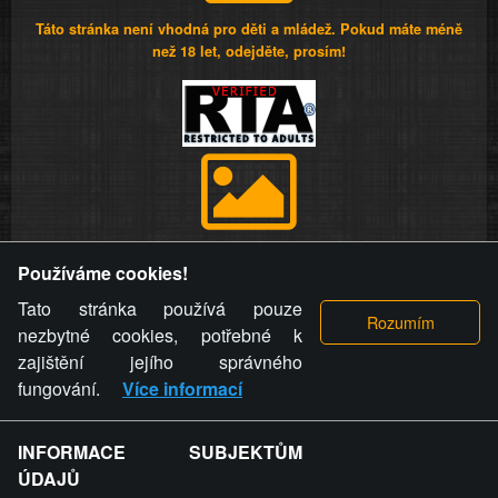
Táto stránka není vhodná pro děti a mládež. Pokud máte méně
než 18 let, odejděte, prosím!
Provozovatel stránky si vyhrazuje právo odstranit fotografie,
Používáme cookies!
videa a komentáře. Osoba, které se toto opatření provozovatele
stránky týče, ani osoba, která umístila fotografii nebo video na
Tato stránka používá pouze
stránku, nemůže z důvodu odstranění fotografie, videa nebo
nezbytné cookies, potřebné k
komentáře pro výše uvedenou okolnost uplatnit vůči
zajištění jejího správného
provozovateli stránky žádný nárok na náhradu škody nebo
fungování.
Více informací
nemajetkové újmy.
INFORMACE SUBJEKTŮM
ZVRÁCENÝ.CZ - Svět není zvrácenej. To jen
ÚDAJŮ