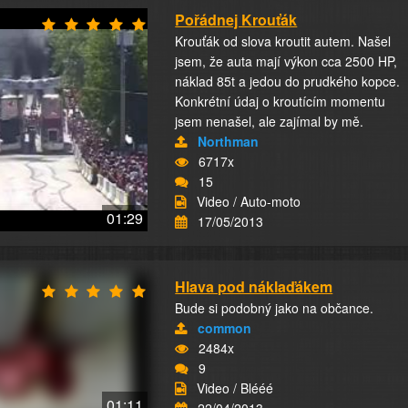
Pořádnej Krouťák
Krouťák od slova kroutit autem. Našel
jsem, že auta mají výkon cca 2500 HP,
náklad 85t a jedou do prudkého kopce.
Konkrétní údaj o kroutícím momentu
jsem nenašel, ale zajímal by mě.
Northman
6717x
15
Video / Auto-moto
01:29
17/05/2013
Hlava pod náklaďákem
Bude si podobný jako na občance.
common
2484x
9
Video / Blééé
01:11