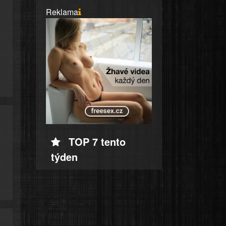
Reklama
TOP 7 tento
týden