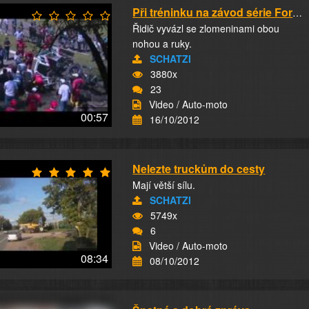
Při tréninku na závod série Formula Truck v b...
Řidič vyvázl se zlomeninami obou
nohou a ruky.
SCHATZI
3880x
23
Video / Auto-moto
00:57
16/10/2012
Nelezte truckům do cesty
Mají větší sílu.
SCHATZI
5749x
6
Video / Auto-moto
08:34
08/10/2012