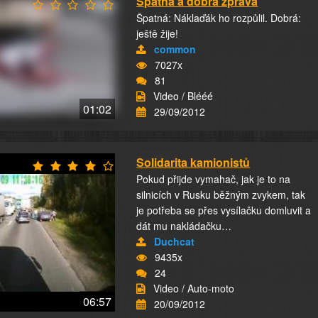
Špatná a dobrá zpráva
Špatná: Náklaďák ho rozpůlil. Dobrá:
ještě žije!
common
7027x
81
Video / Blééé
01:02
29/09/2012
Solidarita kamionistů
Pokud přijde vymahač, jak je to na
silnicích v Rusku běžným zvykem, tak
je potřeba se přes vysílačku domluvit a
dát mu nakládačku…
Duchcat
9435x
24
Video / Auto-moto
06:57
20/09/2012