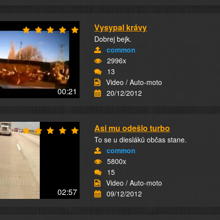
Vysypal krávy
Dobrej bejk.
common
2996x
13
Video / Auto-moto
00:21
20/12/2012
Asi mu odešlo turbo
To se u diesláků občas stane.
common
5800x
15
Video / Auto-moto
02:57
09/12/2012