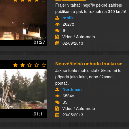
Frajer v tahači nejdřív pěkně zahřeje
publikum a pak to rozhulí na 340 km/h!
rohlik
2627x
9
Video / Auto-moto
01:27
02/09/2013
Neuvěřitelná nehoda trucku se dřevem
Jak se tohle mohlo stát? Skoro mi to
připadá jako fake, nebo úžasnej
poutač.
Northman
6564x
35
Video / Auto-moto
01:11
23/05/2013