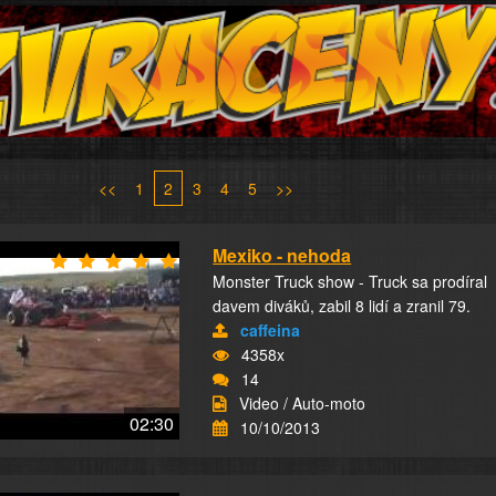
<<
1
2
3
4
5
>>
Mexiko - nehoda
Monster Truck show - Truck sa prodíral
davem diváků, zabil 8 lidí a zranil 79.
caffeina
4358x
14
Video / Auto-moto
02:30
10/10/2013