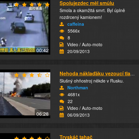
Spolujezdec měl smůlu
Smola a okamžitá smrt. Byl úplně
rozdrcený kamionem!
caffeina
5566x
8
Video / Auto-moto
00:42
20/09/2013
Nehoda náklaďáku vezoucí tlakové lahve s plyn...
Slušný ohňostroj někde v Rusku.
Northman
4681x
22
Video / Auto-moto
06:28
06/09/2013
Tryskáč tahač