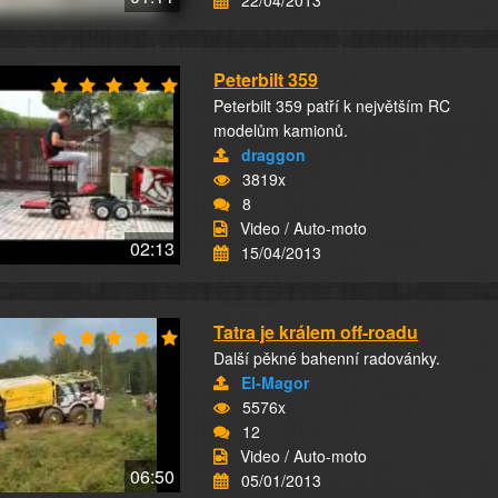
22/04/2013
Peterbilt 359
Peterbilt 359 patří k největším RC
modelům kamionů.
draggon
3819x
8
Video / Auto-moto
02:13
15/04/2013
Tatra je králem off-roadu
Další pěkné bahenní radovánky.
El-Magor
5576x
12
Video / Auto-moto
06:50
05/01/2013