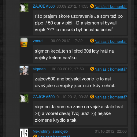
ZAJCEV500
30.09.2012, 14:55
Nahlásit komentář
rišo prajem skore uzdravenie Ja som tež po
pipe :/ 50 eur v piči :-D a siqmen si byvali
vojak ??? to musela byt hnustna bolesť
voorel
30.09.2012, 17:32
Nahlásit komentář
sigmen kecá,ten si před 30ti lety hrál na
vojáky kolem baráku
sigmen
30.09.2012, 17:59
Nahlásit komentář
zajcev500-ano bejvalej.voorle-je to asi
divný,ale na vojáky jsem si nikdy nehrál.
ZAJCEV500
01.10.2012, 09:38
Nahlásit komentář
siqmen Ja som sa zase na vojaka stale hral
:-)) a voorel davaj Tvoj uraz :-)) nejake
zlomene krydlo a tak
Nekrofilny_samojeb
01.10.2012, 22:06
Nahlásit komentář