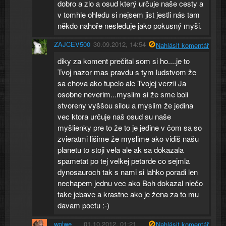
dobro a zlo a osud který určuje naše cesty a
v tomhle ohledu si nejsem jist jestli nás tam
někdo nahoře nesleduje jako pokusný myši.
ZAJCEV500
30.09.2012, 14:54
Nahlásit komentář
diky za koment prečital som si ho....je to
Tvoj nazor mas pravdu s tym ludstvom že
sa chova ako tupelo ale Tvojej verzii Ja
osobne neverim...myslim si že sme boli
stvoreny vyššou silou a myslim že jedina
vec ktora určuje naš osud su naše
myšlienky pre to že to je jedine v čom sa so
zvieratmi lišime že myslime ako vidiš našu
planetu to stoji vela ale ak sa dokazala
spametat po tej velkej petarde co sejmla
dynosauroch tak s nami si lahko poradi len
nechapem jednu vec ako Boh dokazal niečo
take jebave a krastne ako je žena za to mu
davam poctu :-)
wolwe
01.10.2012, 01:21
Nahlásit komentář