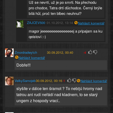
Už se nevrtí, už je po smrti. Na přechodu
pro chodce, Tatra drtí důchodce. Černý brýle
bílá hůl, proč ten blbec neuhnul?
ZAJCEV500
01.10.2012, 13:14
Nahlásit komentář
magor jeeeeeeeeeeeeeeeej a pripajam sa ku
qeistovi :-)
Zmordradwytch
30.09.2012, 00:40
-4
Nahlásit komentář
Dobře!!!
VelkySamojeb
30.09.2012, 00:16
-1
Nahlásit komentář
slyšíte v dálce ten šramot ? To nebijú hromy nad
tatrou ani rudí neřádí nad kladnem, to se starý
ungern z hospody vrací..