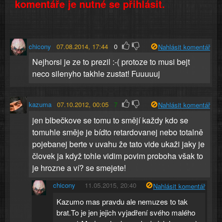
komentáře je nutné se přihlásit.
chicony
07.08.2014, 17:44
0
Nahlásit komentář
Nejhorsi je ze to prezil :-( protoze to musi bejt
neco silenyho takhle zustat! Fuuuuuj
kazuma
07.10.2012, 00:05
7
Nahlásit komentář
jen blbečkove se tomu to smějí každy kdo se
tomuhle směje je bídto retardovanej nebo totalně
pojebanej berte v uvahu že tato vide ukaži jaky je
človek ja když tohle vidim povim proboha však to
je hrozne a ví? se smejete!
chicony
11.05.2015, 20:40
Nahlásit komentář
Kazumo mas pravdu ale nemuzes to tak
brat.To je jen jejich vyjadření svého malého