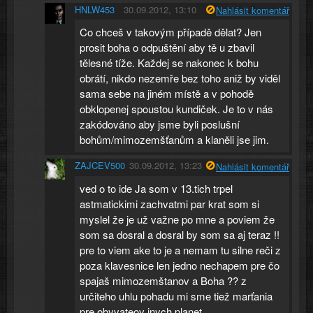
HNLW453
30.09.2012, 13:10
Nahlásit komentář
Co chceš v takovým případě dělat? Jen
prosit boha o odpuštění aby tě u zbavil
tělesné tíže. Každej se nakonec k bohu
obrátí, nikdo nezemře bez toho aniž by viděl
sama sebe na jiném místě a v pohodě
obklopenej spoustou kundiček. Je to v nás
zakódováno aby jsme byli poslušní
bohům/mimozemšťanům a klaněli jse jim.
ZAJCEV500
30.09.2012, 13:23
Nahlásit komentář
ved o to ide Ja som v 13.tich trpel
astmatickimi zachvatmi par krat som si
myslel že je už važne po mne a poviem že
som sa dosral a dosral by som sa aj teraz !!
pre to viem ake to je a nemam tu silne reči z
poza klavesnice len jedno nechapem pre čo
spajaš mimozemštanov a Boha ?? z
určiteho uhlu pohadu mi sme tiež marťania
pre obyvateov inych planet....