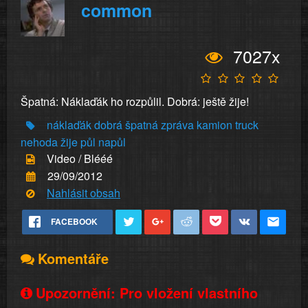
common
7027x
Špatná: Náklaďák ho rozpůlil. Dobrá: ještě žije!
náklaďák
dobrá
špatná
zpráva
kamion
truck
nehoda
žije
půl
napůl
Video / Blééé
29/09/2012
Nahlásit obsah
FACEBOOK
Komentáře
Upozornění: Pro vložení vlastního