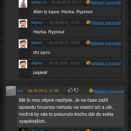
adrian.cz
29.09.2012, 22:17
Nahlásit komentář
Alien ty tupce, Hezka. Rypnout
depres
30.09.2012, 19:22
Nahlásit komentář
Hezka. Rypnout
depres
30.09.2012, 19:23
Nahlásit komentář
drz pycu
depres
30.09.2012, 19:28
Nahlásit komentář
popleář
ivis
29.09.2012, 21:59
2
Nahlásit komentář
Mě to moc vtipné nepřijde. Je na čase zažít
opravdu hnusnou nehodu na vlastní oči a uši,
možná by vás to posunulo trochu dál do světa
vyspělejších.