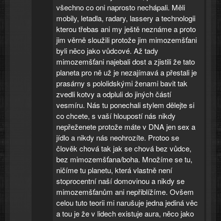
všechno co oni naprosto nechápali. Měli
mobily, letadla, radary, lassery a technologii
kterou třebas ani my ještě neznáme a proto
jim věrně sloužili protože jim mimozemšťani
byli něco jako vůdcové. Až tady
mimozemšťani najebali dost a zjistili že tato
planeta pro ně už je nezajímavá a přestali je
prasárny s pololidskými ženami bavit tak
zvedli kotvy a odpluli do jiných částí
vesmíru. Nás tu ponechali stylem dělejte si
co chcete, s vaší hloupostí nás nikdy
nepřeženete protože máte v DNA jen sex a
jídlo a nikdy nás neohrozíte. Protoo se
člověk chová tak jak se chová bez vůdce,
bez mimozemšťana/boha. Množíme se tu,
ničíme tu planetu, která vlastně není
stoprocentní naší domovinou a nikdy se
mimozemšťanům ani nepřiblížíme. Ovšem
celou tuto teorii mi narušuje jedna jediná věc
a tou je že v lidech existuje aura, něco jako