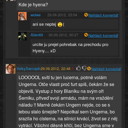
Kde je hyena?
wolwe
29.09.2012, 23:04
Nahlásit komentář
ani se neptej
(
Alien69
30.09.2012, 00:27
Nahlásit komentář
urcite ju prejel pohrebak na prechodu pro
Hyeny.... xD
VelkySamojeb
29.09.2012, 22:48
-1
Nahlásit komentář
LOOOOOL svítí tu jen lucerna, potmě volám
Ungerna. Otče vlasti proč furt spíš, čekám že se
objevíš. Vystup z hory Blaníku na svým oři
Šemíku, přiveď svoji armádu, mám na vraždění
náladu !! Marně čekám Ungern nejde, co se s
tebou stalo šmejde? Nepotkal sem Ungerna, bo
srazila ho cisterna, na silnici krvácí, život se z něj
vytrácí. Všichni děsně křičí, bez Ungerna sme v