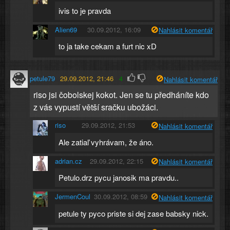
ivis to je pravda
Alien69
30.09.2012, 16:09
Nahlásit komentář
to ja take cekam a furt nic xD
petule79
29.09.2012, 21:46
4
Nahlásit komentář
riso jsi čobolskej kokot. Jen se tu předháníte kdo
z vás vypustí větší sračku ubožáci.
riso
29.09.2012, 21:53
Nahlásit komentář
Ale zatiaľ vyhrávam, že áno.
adrian.cz
29.09.2012, 22:15
Nahlásit komentář
Petulo.drz pycu janosik ma pravdu..
JermenCoul
30.09.2012, 08:59
Nahlásit komentář
petule ty pyco priste si dej zase babsky nick.