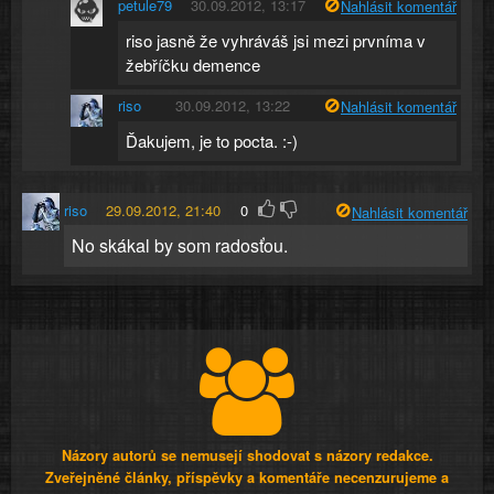
petule79
30.09.2012, 13:17
Nahlásit komentář
riso jasně že vyhráváš jsi mezi prvníma v
žebříčku demence
riso
30.09.2012, 13:22
Nahlásit komentář
Ďakujem, je to pocta. :-)
riso
29.09.2012, 21:40
0
Nahlásit komentář
No skákal by som radosťou.
Názory autorů se nemusejí shodovat s názory redakce.
Zveřejněné články, příspěvky a komentáře necenzurujeme a