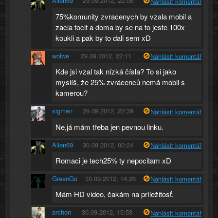
Alien69
29.09.2012, 22:05
Nahlásit komentář
75%komunity zvracenych by vzala mobil a
zacla tocit a doma by se na to jeste 100x
koukli a pak by to dali sem xD
wolwe
29.09.2012, 22:11
Nahlásit komentář
Kde jsi vzal tak nízká čísla? To si jako
myslíš, že 25% zvrácenců nemá mobil s
kamerou?
sigmen
29.09.2012, 22:39
Nahlásit komentář
Ne,já mám třeba jen pevnou linku.
Alien69
30.09.2012, 00:24
Nahlásit komentář
Romaci je tech25% ty nepocitam xD
GreenGo
30.09.2012, 14:26
Nahlásit komentář
Mám HD video, čakám na príležitosť.
archon
30.09.2012, 15:53
Nahlásit komentář