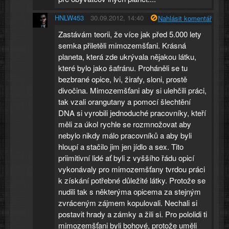
HNLW453
30.09.2012, 14:40
Nahlásit komentář
Zastávám teorii, že více jak před 5.000 lety
semka přiletěli mimozemšťani. Krásná
planeta, která zde ukrývala nějakou látku,
které bylo jako šafránu. Proháněli se tu
bezbrané opice, lvi, žirafy, sloni, prostě
divočina. Mimozemšťani aby si ulehčili práci,
tak vzali orangutany a pomocí šlechtění
DNA si vyrobili jednoduché pracovníky, kteří
měli za úkol rychle se rozmnožovat aby
nebylo nikdy málo pracovníků a aby byli
hloupí a stačilo jim jen jídlo a sex. Tito
priimitivní lidé ať byli z vyššího řádu opicí
vykonávaly pro mimozemšťany tvrdou práci
k získání potřebné důležité látky. Protože se
nudili tak s některýma opicema za stejným
zvráceným zájmem kopulovali. Nechali si
postavit hrady a zámky a žili si. Pro pololidi ti
mimozemšťani byli bohové, protože uměli