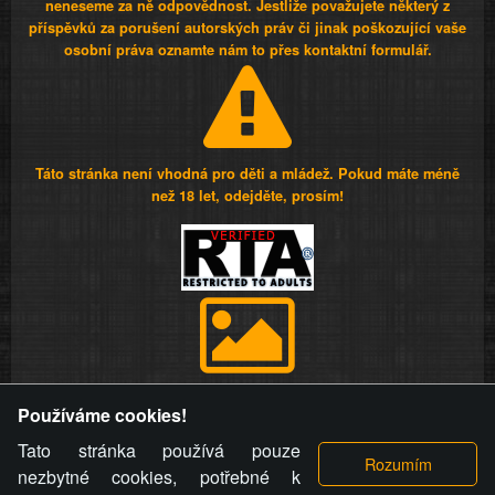
neneseme za ně odpovědnost. Jestliže považujete některý z
příspěvků za porušení autorských práv či jinak poškozující vaše
osobní práva oznamte nám to přes kontaktní formulář.
Táto stránka není vhodná pro děti a mládež. Pokud máte méně
než 18 let, odejděte, prosím!
Provozovatel stránky si vyhrazuje právo odstranit fotografie,
Používáme cookies!
videa a komentáře. Osoba, které se toto opatření provozovatele
stránky týče, ani osoba, která umístila fotografii nebo video na
Tato stránka používá pouze
stránku, nemůže z důvodu odstranění fotografie, videa nebo
nezbytné cookies, potřebné k
komentáře pro výše uvedenou okolnost uplatnit vůči