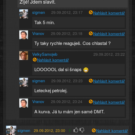
Žijé! Jdem slavit.
sigmen
29.09.2012, 23:17
Nahlásit komentář
Tak 5 min.
Vranov
29.09.2012, 23:18
Nahlásit komentář
Ty taky rychle reaguješ. Cos chlastal ?
VelkySamojeb
29.09.2012, 23:22
Nahlásit komentář
LOOOOOL dal si šnaps
sigmen
29.09.2012, 23:23
Nahlásit komentář
Leteckej petrolej.
Vranov
29.09.2012, 23:24
Nahlásit komentář
A kurva. Já tu mám jen samé DMT.
sigmen
29.09.2012, 23:00
1
Nahlásit komentář