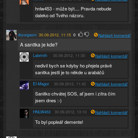
hnlw453 - může být.... Pravda nebude
daleko od Tvého názoru.
dryorgasm
30.09.2012, 11:15
0
Nahlásit komentář
A sanitka je kde?
Labrinth
30.09.2012, 11:30
Nahlásit komentář
nedivil bych se kdyby ho přejela právě
sanitka jestli je to někde u arabáčů
El-Magor
30.09.2012, 11:42
Nahlásit komentář
Sanitko chvátej SOS, ať jsem i zítra čím
jsem dnes :-)
HNLW453
30.09.2012, 13:10
Nahlásit komentář
To byl popleář demente!