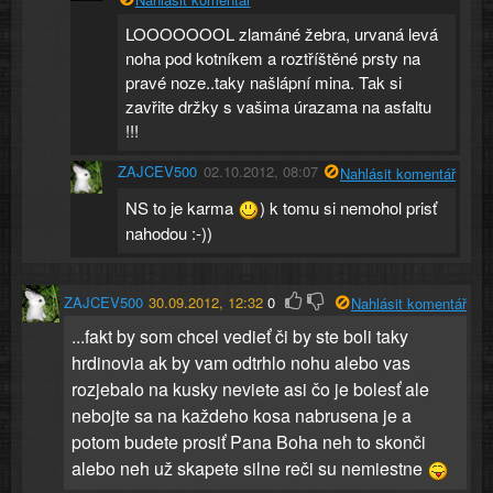
LOOOOOOOL zlamáné žebra, urvaná levá
noha pod kotníkem a roztříštěné prsty na
pravé noze..taky našlápní mina. Tak si
zavřite držky s vašima úrazama na asfaltu
!!!
ZAJCEV500
02.10.2012, 08:07
Nahlásit komentář
NS to je karma
) k tomu si nemohol prisť
nahodou :-))
ZAJCEV500
30.09.2012, 12:32
0
Nahlásit komentář
...fakt by som chcel vedieť či by ste boli taky
hrdinovia ak by vam odtrhlo nohu alebo vas
rozjebalo na kusky neviete asi čo je bolesť ale
nebojte sa na každeho kosa nabrusena je a
potom budete prosiť Pana Boha neh to skonči
alebo neh už skapete silne reči su nemiestne