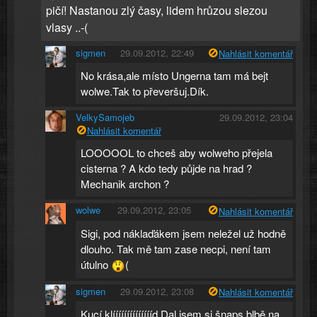
pičí! Nastanou zlý časy, lidem hrůzou slezou
vlasy ..-(
sigmen
29.09.2012, 22:49
Nahlásit komentář
No krása,ale místo Ungerna tam má bejt
wolwe.Tak to převeršuj.Dík.
VelkySamojeb
29.09.2012, 23:04
Nahlásit komentář
LOOOOOL to chceš aby wolweho přejela
cisterna ? A kdo tedy půjde na hrad ?
Mechanik archon ?
wolwe
29.09.2012, 23:05
Nahlásit komentář
Sigi, pod náklaďákem jsem neležel už hodně
dlouho. Tak mě tam zase necpi, není tam
útulno
(
sigmen
29.09.2012, 23:08
Nahlásit komentář
Kucí,klííííííííííííííd.Dal jsem si šnaps,blbě na