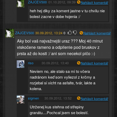
ZAJCEV500
01.10.2012, 09:39
Nahlásit komentář
heh hej diky za koment jastne v tu chvilu nie
bolest zacne v dobe hojenia :/
ZAJCEV500
30.09.2012, 13:24
0
Nahlásit komentář
Aky bol vaš najvažnejši uraz ??? Moj 40 minut
viskočene rameno a odpilenie pod bruskov z
prsta až do kosti :/ ani som necekol pičo :-)
riso
30.09.2012, 13:40
Nahlásit komentář
Neviem no, ale stalo sa mi to včera
nadránom keď som vyliezol z krčmy a
rozjebal si xicht na asfalte, tvár, lakte a
kolena.
sigmen
30.09.2012, 13:52
Nahlásit komentář
Utrženej kus stehna od střepiny
granátu....Pochcal jsem se bolestí.