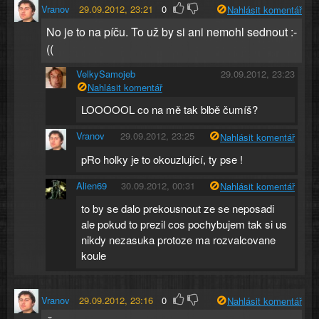
Vranov
29.09.2012, 23:21
0
Nahlásit komentář
No je to na píču. To už by si ani nemohl sednout :-
((
VelkySamojeb
29.09.2012, 23:23
Nahlásit komentář
LOOOOOL co na mě tak blbě čumíš?
Vranov
29.09.2012, 23:25
Nahlásit komentář
pRo holky je to okouzlující, ty pse !
Alien69
30.09.2012, 00:31
Nahlásit komentář
to by se dalo prekousnout ze se neposadi
ale pokud to prezil cos pochybujem tak si us
nikdy nezasuka protoze ma rozvalcovane
koule
Vranov
29.09.2012, 23:16
0
Nahlásit komentář