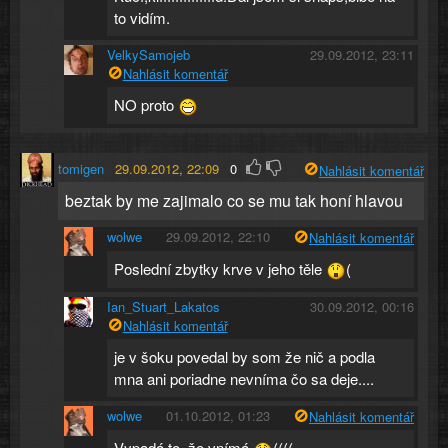
to vidím.
VelkySamojeb
29.09.2012, 23:11
Nahlásit komentář
NO proto
tomigen
29.09.2012, 22:09
0
Nahlásit komentář
beztak by me zajimalo co se mu tak honí hlavou
wolwe
29.09.2012, 22:10
Nahlásit komentář
Poslední zbytky krve v jeho těle
(
Ian_Stuart_Lakatos
30.09.2012, 00:16
Nahlásit komentář
je v šoku povedal by som že nič a podla
mna ani poriadne nevníma čo sa deje....
wolwe
01.10.2012, 01:23
Nahlásit komentář
Vypadá to, že vnímá
((((