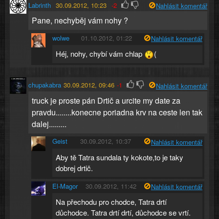
Labrinth
30.09.2012, 10:23
-2
Nahlásit komentář
Pane, nechyběj vám nohy ?
wolwe
01.10.2012, 01:22
Nahlásit komentář
Héj, nohy, chybí vám chlap
(
chupakabra
30.09.2012, 09:46
-1
Nahlásit komentář
truck je proste pán Drtič a urcite my date za
pravdu........konecne poriadna krv na ceste len tak
dalej.........
Geist
30.09.2012, 10:37
Nahlásit komentář
Aby tě Tatra sundala ty kokote,to je taky
dobrej drtič.
El-Magor
30.09.2012, 11:42
Nahlásit komentář
Na přechodu pro chodce, Tatra drtí
důchodce. Tatra drtí drtí, důchodce se vrtí.