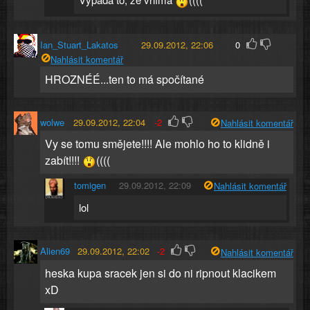
Ian_Stuart_Lakatos
29.09.2012, 22:06
0
Nahlásit komentář
HROZNÉÉ...ten to má spočítané
wolwe
29.09.2012, 22:04
-2
Nahlásit komentář
Vy se tomu smějete!!!! Ale mohlo ho to klidně i
zabít!!!!
((((
tomigen
29.09.2012, 22:09
Nahlásit komentář
lol
Alien69
29.09.2012, 22:02
-2
Nahlásit komentář
heska kupa sracek jen si do ni ripnout klacikem
xD