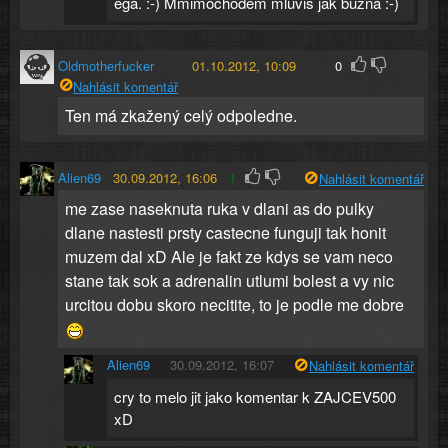
ega. :-) Mmimochodem mluvis jak buzna :-)
Oldmotherfucker
01.10.2012, 10:09
0
Nahlásit komentář
Ten má zkažený celý odpoledne.
Alien69
30.09.2012, 16:06
1
Nahlásit komentář
me zase naseknuta ruka v dlani as do pulky
dlane nastesti prsty castecne funguji tak honit
muzem dal xD Ale je fakt ze kdys se vam neco
stane tak sok a adrenalin utlumi bolest a vy nic
urcitou dobu skoro necitite, to je podle me dobre
Alien69
30.09.2012, 16:07
Nahlásit komentář
cry to melo jit jako komentar k ZAJCEV500
xD