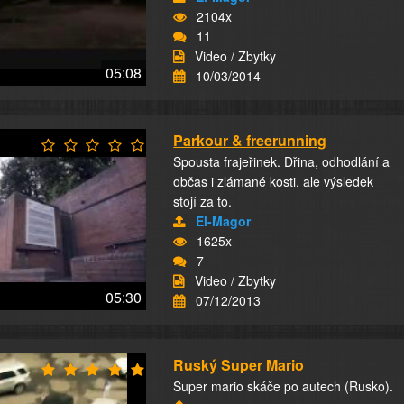
2104x
11
Video / Zbytky
05:08
10/03/2014
Parkour & freerunning
Spousta frajeřinek. Dřina, odhodlání a
občas i zlámané kosti, ale výsledek
stojí za to.
El-Magor
1625x
7
Video / Zbytky
05:30
07/12/2013
Ruský Super Mario
Super mario skáče po autech (Rusko).