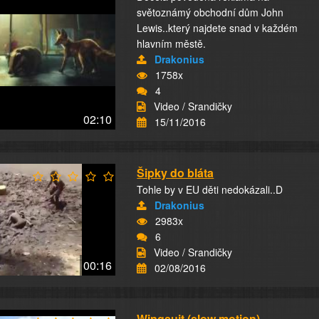
světoznámý obchodní dům John
Lewis..který najdete snad v každém
hlavním městě.
Drakonius
1758x
4
Video / Srandičky
02:10
15/11/2016
Šipky do bláta
Tohle by v EU děti nedokázali..D
Drakonius
2983x
6
Video / Srandičky
00:16
02/08/2016
Wingsuit (slow motion)