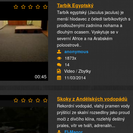
Tarbík Egyptský
Tarbík egyptský (Jaculus jaculus) je
menší hlodavec z čeledi tarbíkovitých s
prodlouženými zadníma nohama a
dlouhým ocasem. Vyskytuje se v
severní Africe a na Arabském
poloostrově..
anonymous
1873x
14
Video / Zbytky
00:45
11/03/2014
Skoky z Andělských vodopádů
Rekordní vodopád, vlahý pramen vody
prýštící ze skalní rozsedliny jako proud
moči z dívčího klína, rozlehlý deštný
prales, vítr ve tváři, adrenalin...
El-Magor