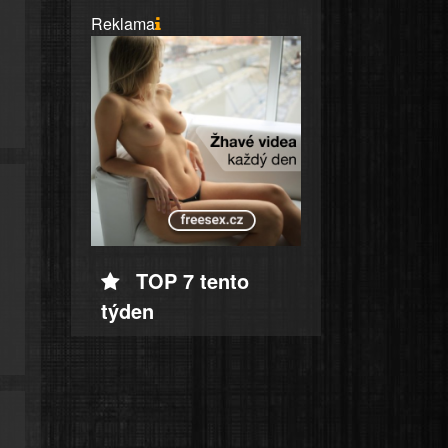
Reklama
TOP 7 tento
týden