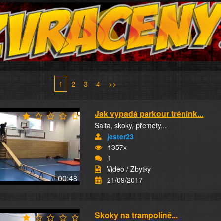
1
2
3
4
>>
Jak vypadá parkour trénink...
Salta, skoky, přemety...
jester23
1357x
1
Video / Zbytky
00:48
21/09/2017
Skoky na trampolíně...