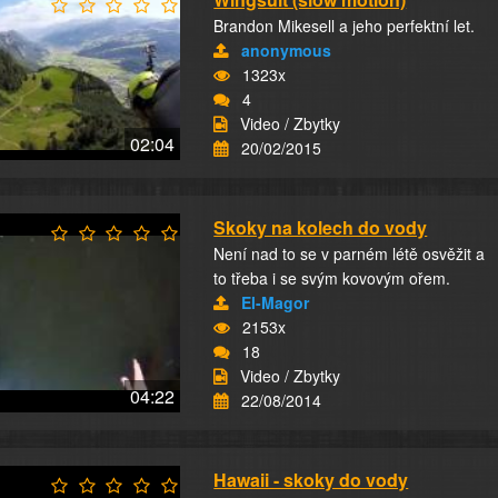
Brandon Mikesell a jeho perfektní let.
anonymous
1323x
4
Video / Zbytky
02:04
20/02/2015
Skoky na kolech do vody
Není nad to se v parném létě osvěžit a
to třeba i se svým kovovým ořem.
El-Magor
2153x
18
Video / Zbytky
04:22
22/08/2014
Hawaii - skoky do vody