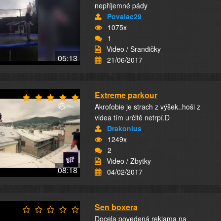
nepříjemné pády
Povalac29
1075x
1
Video / Srandičky
05:13
21/06/2017
Extreme parkour
Akrofobie je strach z výšek..hoši z
videa tím určitě netrpí.D
Drakonius
1249x
2
Video / Zbytky
08:18
04/02/2017
Sen boxera
Docela povedená reklama na