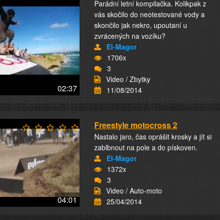
Parádní letní kompilačka. Kolikpak z
vás skočilo do neotestované vody a
skončilo jak nekro, upoutaní u
zvrácených na vozíku?
El-Magor
1706x
3
Video / Zbytky
02:37
11/08/2014
Freestyle motocross 2
Nastalo jaro, čas oprášit krosky a jít si
zablbnout na pole a do pískoven.
El-Magor
1372x
3
Video / Auto-moto
04:01
25/04/2014