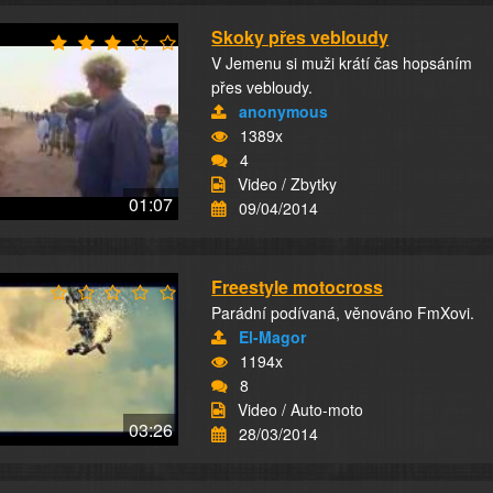
Skoky přes vebloudy
V Jemenu si muži krátí čas hopsáním
přes vebloudy.
anonymous
1389x
4
Video / Zbytky
01:07
09/04/2014
Freestyle motocross
Parádní podívaná, věnováno FmXovi.
El-Magor
1194x
8
Video / Auto-moto
03:26
28/03/2014