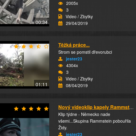
2005x
3
Video / Zbytky
00:34
29/04/2019
Těžká práce...
Strom se pomstil dřevorubci
jester23
4304x
3
Video / Zbytky
01:11
08/04/2019
Nový videoklip kapely Rammstein
Klip týdne - Německo nade
všemi...Skupina Rammstein pobouřila
Židy.
jester23