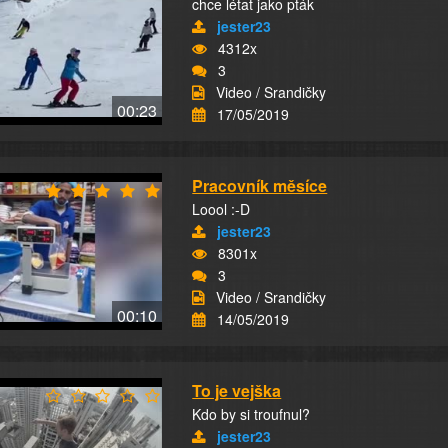
chce létat jako pták
jester23
4312x
3
Video / Srandičky
00:23
17/05/2019
Pracovník měsíce
Loool :-D
jester23
8301x
3
Video / Srandičky
00:10
14/05/2019
To je vejška
Kdo by si troufnul?
jester23