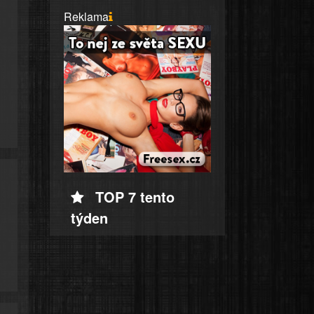
Reklama
TOP 7 tento
týden