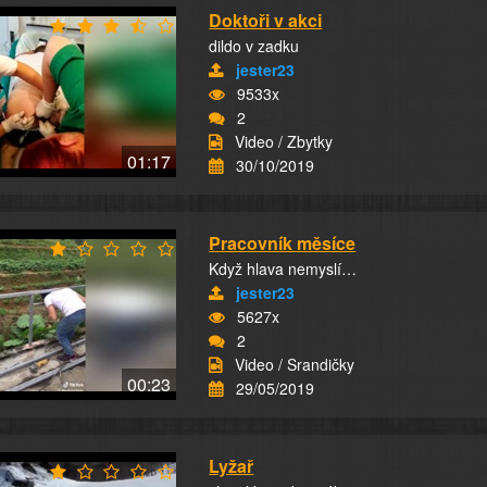
Doktoři v akci
dildo v zadku
jester23
9533x
2
Video / Zbytky
01:17
30/10/2019
Pracovník měsíce
Když hlava nemyslí…
jester23
5627x
2
Video / Srandičky
00:23
29/05/2019
Lyžař