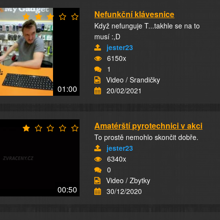
Nefunkční klávesnice
Když nefunguje T...takhle se na to
musí :,D
jester23
6150x
1
Video / Srandičky
01:00
20/02/2021
Amatérští pyrotechnici v akci
To prostě nemohlo skončit dobře.
jester23
6340x
0
Video / Zbytky
00:50
30/12/2020