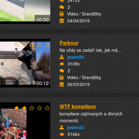
2412x
2
Video / Srandičky
00:30
04/04/2019
Parkour
Ne vždy se zadaří tak, jak má...
jester23
3108x
2
Video / Srandičky
00:12
26/03/2019
WTF kompilace
kompilace zajímavých a divných
momentů
jester23
5166x