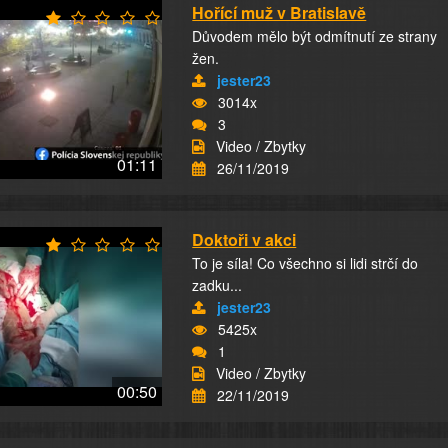
Hořící muž v Bratislavě
Důvodem mělo být odmítnutí ze strany
žen.
jester23
3014x
3
Video / Zbytky
01:11
26/11/2019
Doktoři v akci
To je síla! Co všechno si lidi strčí do
zadku...
jester23
5425x
1
Video / Zbytky
00:50
22/11/2019