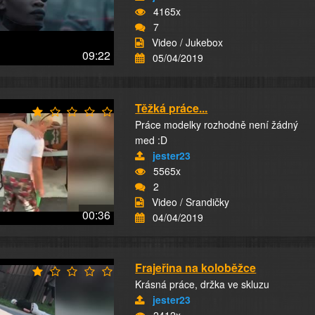
4165x
7
Video / Jukebox
09:22
05/04/2019
Těžká práce...
Práce modelky rozhodně není žádný
med :D
jester23
5565x
2
Video / Srandičky
00:36
04/04/2019
Frajeřina na koloběžce
Krásná práce, držka ve skluzu
jester23