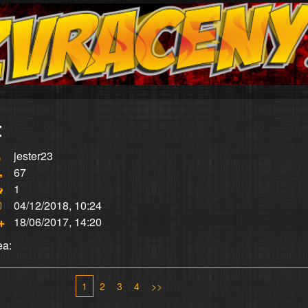
:
jester23
67
1
04/12/2018, 10:24
18/06/2017, 14:20
ea:
1
2
3
4
>>