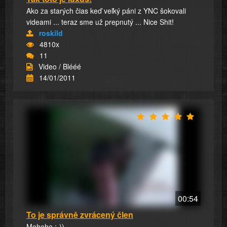
Ako za starých čias keď veľký páni z YNC šokovali
videami ... teraz sme už prepnutý ... Nice Shit!
roskild
4810x
11
Video / Blééé
14/01/2011
00:54
To je správně zvrácený člen
Mehehe :-))