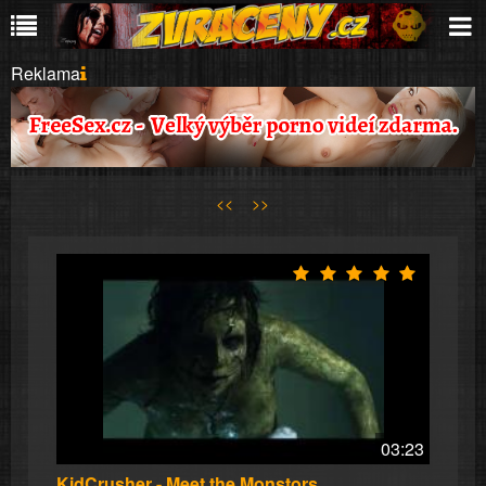
Reklama
<<
>>
03:23
KidCrusher - Meet the Monstors