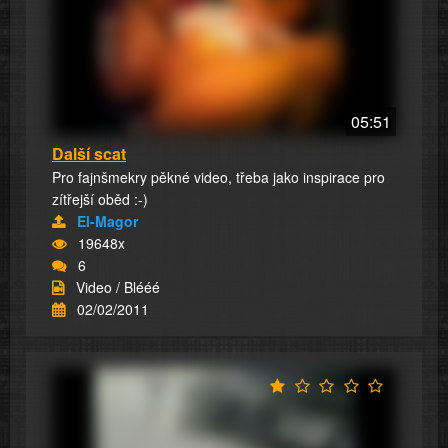
05:51
Další scat
Pro fajnšmekry pěkné video, třeba jako inspirace pro
zítřejší oběd :-)
El-Magor
19648x
6
Video / Blééé
02/02/2011