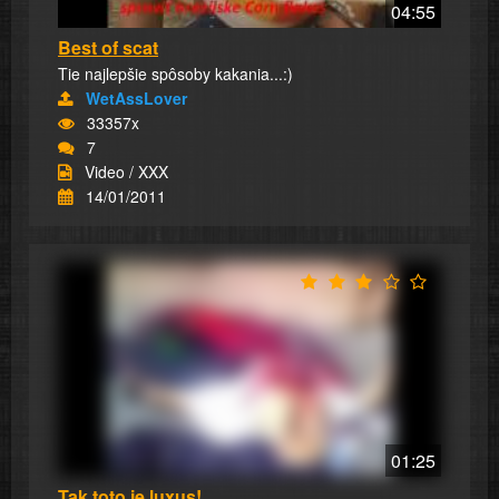
04:55
Best of scat
Tie najlepšie spôsoby kakania...:)
WetAssLover
33357x
7
Video / XXX
14/01/2011
01:25
Tak toto je luxus!