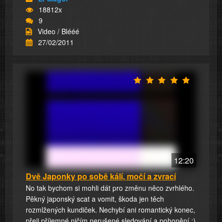
18812x
9
Video / Blééé
27/02/2011
12:20
Dvě Japonky po sobě kálí, močí a zvrací
No tak bychom si mohli dát pro změnu něco zvrhlého.
Pěkný japonský scat a vomit, škoda jen těch
rozmlžených kundiček. Nechybí ani romantický konec,
přeji příjemné ničím nerušené sledování a pohonění :)