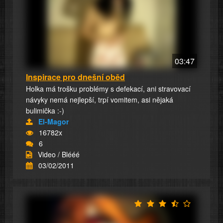
03:47
Inspirace pro dnešní oběd
Holka má trošku problémy s defekací, ani stravovací
návyky nemá nejlepší, trpí vomitem, asi nějaká
bulimička :-)
El-Magor
16782x
6
Video / Blééé
03/02/2011