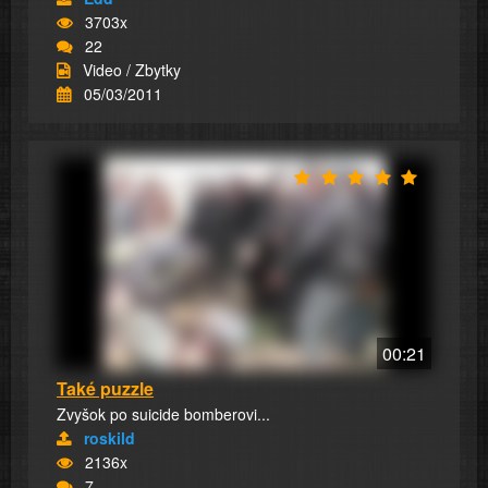
3703x
22
Video / Zbytky
05/03/2011
00:21
Také puzzle
Zvyšok po suicide bomberovi...
roskild
2136x
7