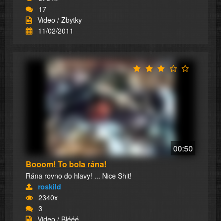
17
Video / Zbytky
11/02/2011
00:50
Booom! To bola rána!
Rána rovno do hlavy! ... Nice Shit!
roskild
2340x
3
Video / Blééé