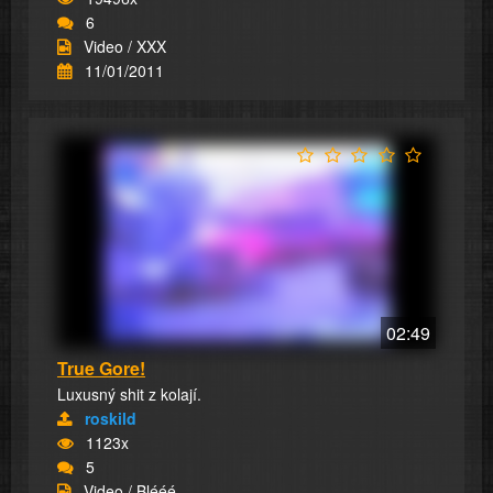
6
Video / XXX
11/01/2011
02:49
True Gore!
Luxusný shit z kolají.
roskild
1123x
5
Video / Blééé