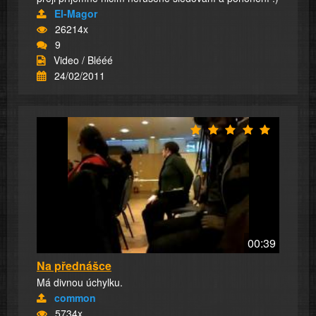
El-Magor
26214x
9
Video / Blééé
24/02/2011
00:39
Na přednášce
Má divnou úchylku.
common
5734x