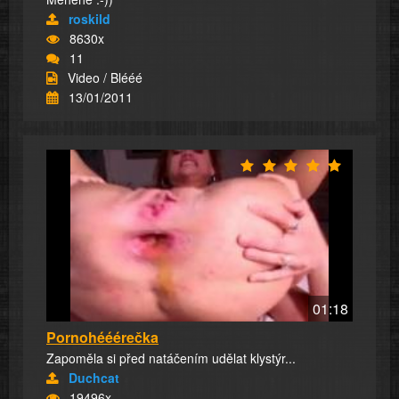
roskild
8630x
11
Video / Blééé
13/01/2011
01:18
Pornohééérečka
Zapoměla si před natáčením udělat klystýr...
Duchcat
19496x