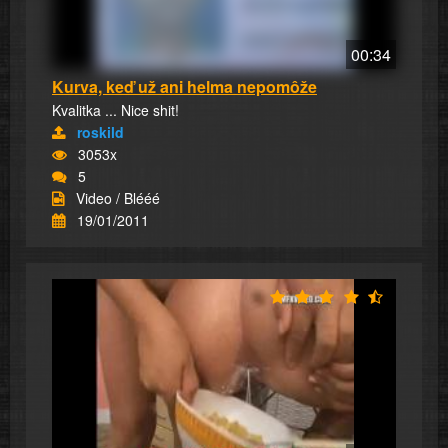
00:34
Kurva, keď už ani helma nepomôže
Kvalitka ... Nice shit!
roskild
3053x
5
Video / Blééé
19/01/2011