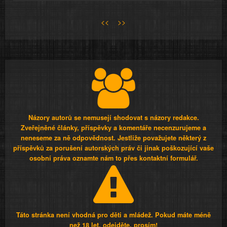
<<
>>
Názory autorů se nemusejí shodovat s názory redakce.
Zveřejněné články, příspěvky a komentáře necenzurujeme a
neneseme za ně odpovědnost. Jestliže považujete některý z
příspěvků za porušení autorských práv či jinak poškozující vaše
osobní práva oznamte nám to přes kontaktní formulář.
Táto stránka není vhodná pro děti a mládež. Pokud máte méně
než 18 let, odejděte, prosím!