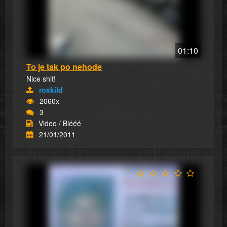
01:10
To je tak po nehode
Nice shit!
roskild
2060x
3
Video / Blééé
21/01/2011