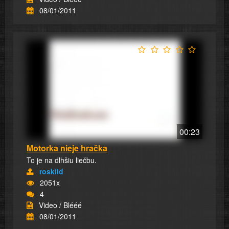
08/01/2011
00:23
Motorka nieje hračka
To je na dlhšiu liečbu.
roskild
2051x
4
Video / Blééé
08/01/2011