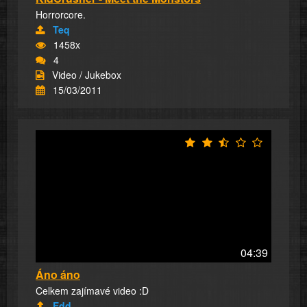
Horrorcore.
Teq
1458x
4
Video / Jukebox
15/03/2011
04:39
Áno áno
Celkem zajímavé video :D
Edd