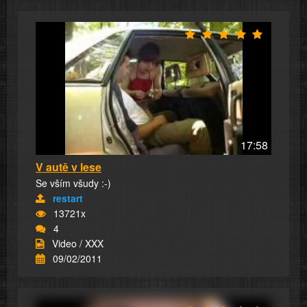
17:58
V autě v lese
Se vším všudy :-)
restart
13721x
4
Video / XXX
09/02/2011