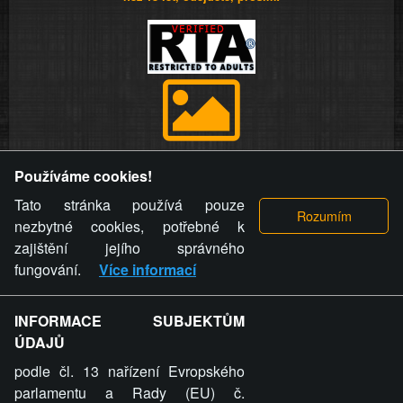
Provozovatel stránky si vyhrazuje právo odstranit fotografie,
Používáme cookies!
videa a komentáře. Osoba, které se toto opatření provozovatele
stránky týče, ani osoba, která umístila fotografii nebo video na
Tato stránka používá pouze
stránku, nemůže z důvodu odstranění fotografie, videa nebo
nezbytné cookies, potřebné k
komentáře pro výše uvedenou okolnost uplatnit vůči
zajištění jejího správného
provozovateli stránky žádný nárok na náhradu škody nebo
fungování.
Více informací
nemajetkové újmy.
INFORMACE SUBJEKTŮM
ZVRÁCENÝ.CZ - Svět není zvrácenej. To jen
ÚDAJŮ
ty lidi...
podle čl. 13 nařízení Evropského
parlamentu a Rady (EU) č.