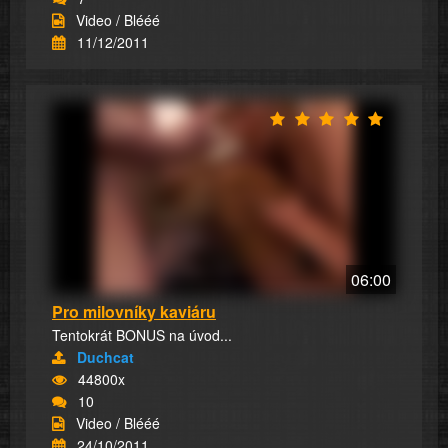
Video / Blééé
11/12/2011
06:00
Pro milovníky kaviáru
Tentokrát BONUS na úvod...
Duchcat
44800x
10
Video / Blééé
24/10/2011