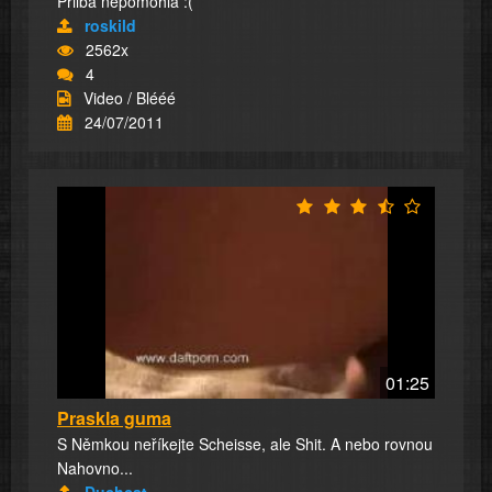
Prilba nepomohla :(
roskild
2562x
4
Video / Blééé
24/07/2011
01:25
Praskla guma
S Němkou neříkejte Scheisse, ale Shit. A nebo rovnou
Nahovno...