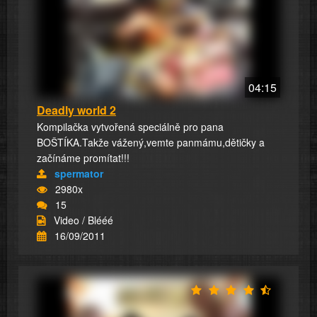
04:15
Deadly world 2
Kompilačka vytvořená speciálně pro pana
BOŠTÍKA.Takže vážený,vemte panmámu,dětičky a
začínáme promítat!!!
spermator
2980x
15
Video / Blééé
16/09/2011