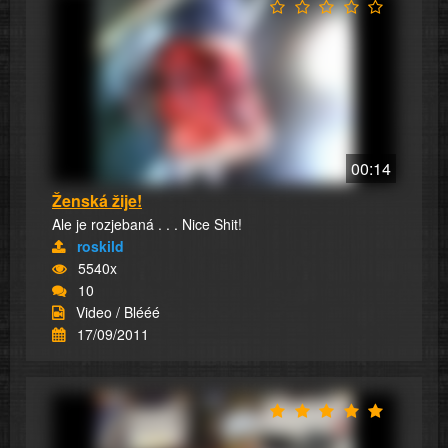
00:14
Ženská žije!
Ale je rozjebaná . . . Nice Shit!
roskild
5540x
10
Video / Blééé
17/09/2011