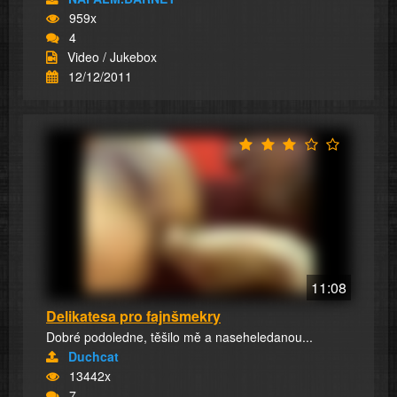
959x
4
Video / Jukebox
12/12/2011
11:08
Delikatesa pro fajnšmekry
Dobré podoledne, těšilo mě a naseheledanou...
Duchcat
13442x
7