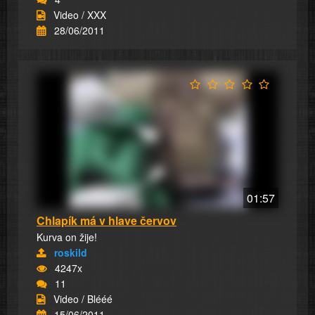
Video / XXX
28/06/2011
01:57
Chlapík má v hlave červov
Kurva on žije!
roskild
4247x
11
Video / Blééé
15/06/2011