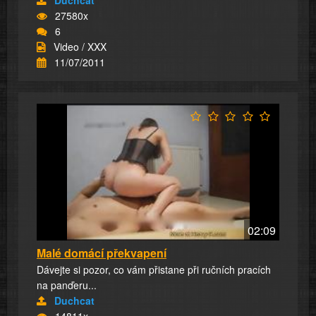
Duchcat
27580x
6
Video / XXX
11/07/2011
02:09
Malé domácí překvapení
Dávejte si pozor, co vám přistane při ručních pracích
na panďeru...
Duchcat
14811x