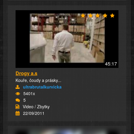
45:17
Drogy a.s
Kouře, čoudy a prásky...
ultrabrutalkurvicka
5401x
5
Video / Zbytky
22/09/2011