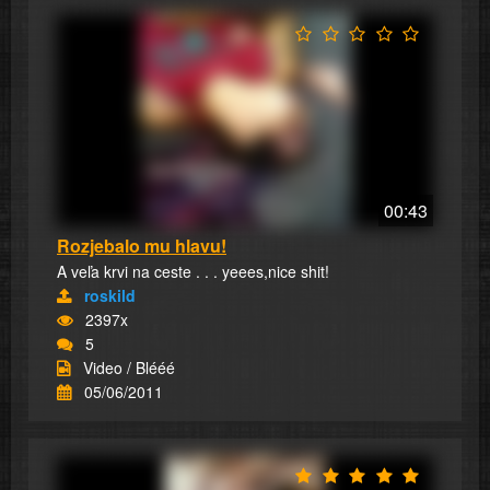
00:43
Rozjebalo mu hlavu!
A veľa krvi na ceste . . . yeees,nice shit!
roskild
2397x
5
Video / Blééé
05/06/2011