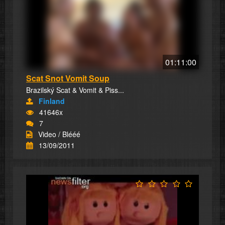
01:11:00
Scat Snot Vomit Soup
Brazilský Scat & Vomit & Piss...
Finland
41646x
7
Video / Blééé
13/09/2011