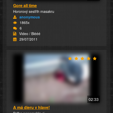
Gore all time
Hororový sestřih masakru
anonymous
1865x
6
Video / Blééé
29/07/2011
02:33
A má dieru v hlave!