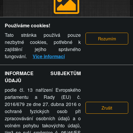
Provozovatel stránky si vyhrazuje právo odstranit fotografie,
Používáme cookies!
videa a komentáře. Osoba, které se toto opatření provozovatele
stránky týče, ani osoba, která umístila fotografii nebo video na
Tato stránka používá pouze
stránku, nemůže z důvodu odstranění fotografie, videa nebo
nezbytné cookies, potřebné k
komentáře pro výše uvedenou okolnost uplatnit vůči
zajištění jejího správného
provozovateli stránky žádný nárok na náhradu škody nebo
fungování.
Více informací
nemajetkové újmy.
INFORMACE SUBJEKTŮM
ZVRÁCENÝ.CZ - Svět není zvrácenej. To jen
ÚDAJŮ
ty lidi...
podle čl. 13 nařízení Evropského
parlamentu a Rady (EU) č.
2016/679 ze dne 27. dubna 2016 o
ochraně fyzických osob při
zpracovávání osobních údajů a o
ZVRÁCENÝ.CZ
volném pohybu takovýchto údajů,
jímž se ruší směrnice č. 95/46/ES
PRAVIDLA A PODMÍNKY
GDPR
COOKIES