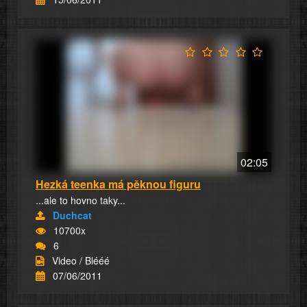
02:05
Hezká teenka má pěknou figuru
...ale to hovno taky...
Duchcat
10700x
6
Video / Blééé
07/06/2011