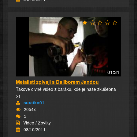
01:31
Metalisti zpívají s Daliborem Jandou
Takové divné video z baráku, kde je naše zkušebna
:-)
suratko01
2054x
5
Video / Zbytky
08/10/2011