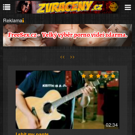
Reklama
<<
>>
02:34
I shit my pants