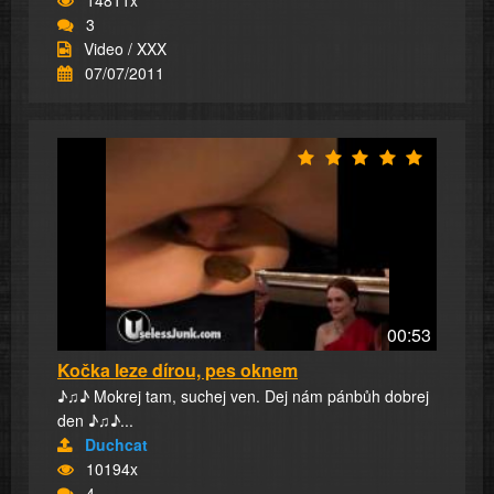
3
Video / XXX
07/07/2011
00:53
Kočka leze dírou, pes oknem
♪♫♪ Mokrej tam, suchej ven. Dej nám pánbůh dobrej
den ♪♫♪...
Duchcat
10194x
4