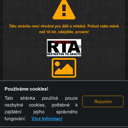
Táto stránka není vhodná pro děti a mládež. Pokud máte méně
než 18 let, odejděte, prosím!
Provozovatel stránky si vyhrazuje právo odstranit fotografie,
Používáme cookies!
videa a komentáře. Osoba, které se toto opatření provozovatele
stránky týče, ani osoba, která umístila fotografii nebo video na
Tato stránka používá pouze
stránku, nemůže z důvodu odstranění fotografie, videa nebo
nezbytné cookies, potřebné k
komentáře pro výše uvedenou okolnost uplatnit vůči
zajištění jejího správného
provozovateli stránky žádný nárok na náhradu škody nebo
fungování.
Více informací
nemajetkové újmy.