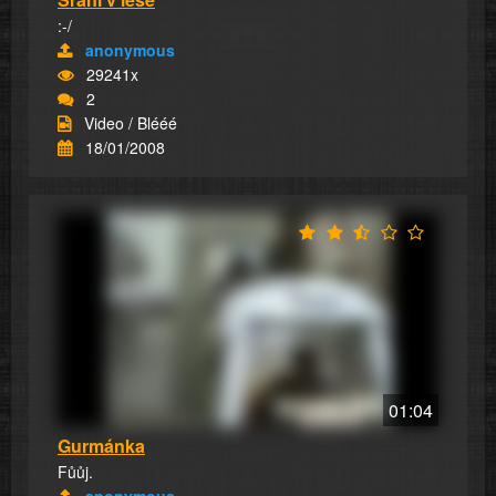
:-/
anonymous
29241x
2
Video / Blééé
18/01/2008
01:04
Gurmánka
Fůůj.