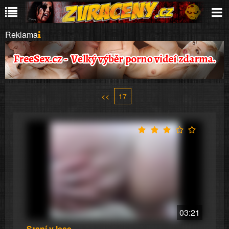
Reklama
<<
17
03:21
Sraní v lese