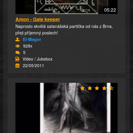
05:22
Amon - Gate keeper
Naprosto skvělá satanášská partička od nás z Brna,
přeji příjemný poslech!
El-Magor
928x
5
Video / Jukebox
22/05/2011