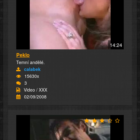
14:24
Peklo
Temní andělé.
calabek
15630x
3
Video / XXX
02/09/2008