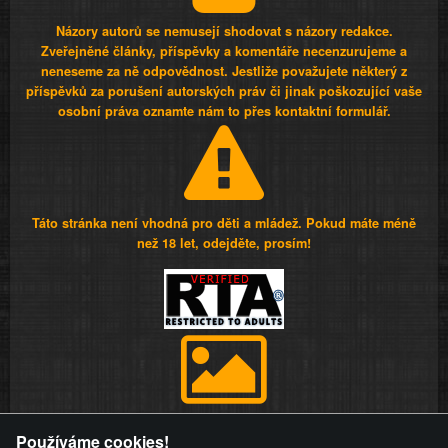
Názory autorů se nemusejí shodovat s názory redakce.
Zveřejněné články, příspěvky a komentáře necenzurujeme a
neneseme za ně odpovědnost. Jestliže považujete některý z
příspěvků za porušení autorských práv či jinak poškozující vaše
osobní práva oznamte nám to přes kontaktní formulář.
Táto stránka není vhodná pro děti a mládež. Pokud máte méně
než 18 let, odejděte, prosím!
Provozovatel stránky si vyhrazuje právo odstranit fotografie,
Používáme cookies!
videa a komentáře. Osoba, které se toto opatření provozovatele