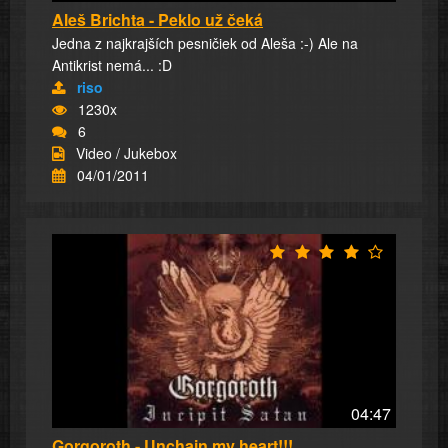
Aleš Brichta - Peklo už čeká
Jedna z najkrajších pesničiek od Aleša :-) Ale na
Antikrist nemá... :D
riso
1230x
6
Video / Jukebox
04/01/2011
04:47
Gorgoroth - Unchain my heart!!!