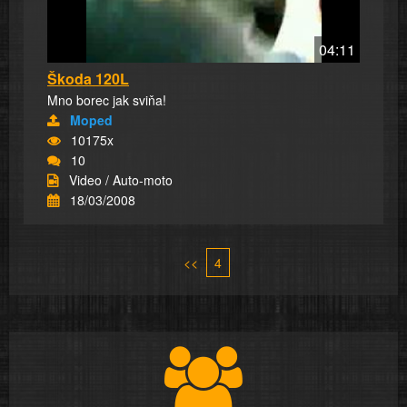
04:11
Škoda 120L
Mno borec jak sviňa!
Moped
10175x
10
Video / Auto-moto
18/03/2008
<<
4