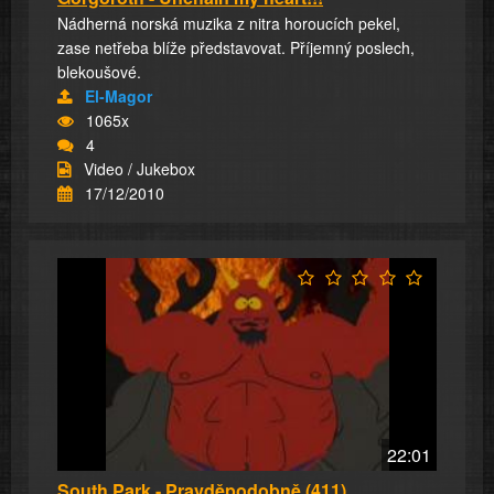
Nádherná norská muzika z nitra horoucích pekel,
zase netřeba blíže představovat. Příjemný poslech,
blekoušové.
El-Magor
1065x
4
Video / Jukebox
17/12/2010
22:01
South Park - Pravděpodobně (411)