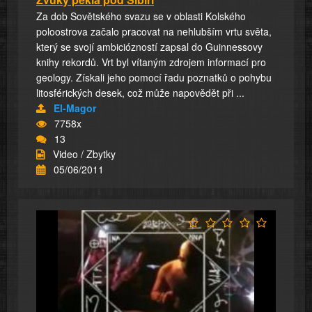
Za dob Sovětského svazu se v oblasti Kolského
poloostrova začalo pracovat na nehlubším vrtu světa,
který se svojí ambiciózností zapsal do Guinnessovy
knihy rekordů. Vrt byl vítaným zdrojem informací pro
geology. Získali jeho pomocí řadu poznatků o pohybu
litosférických desek, což může napovědět při ...
El-Magor
7758x
13
Video / Zbytky
05/06/2011