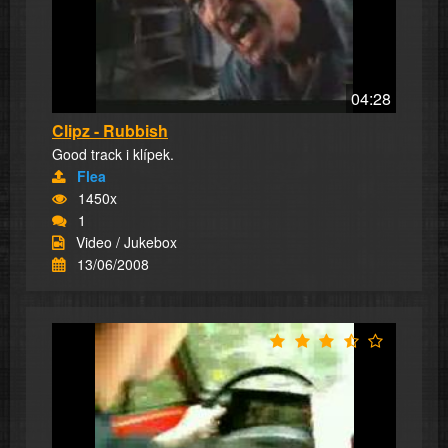
04:28
Clipz - Rubbish
Good track i klípek.
Flea
1450x
1
Video / Jukebox
13/06/2008