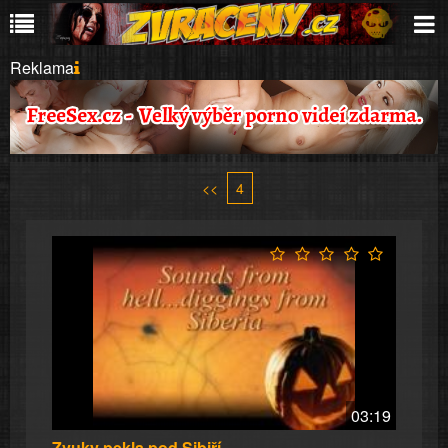
Reklama
<<
4
03:19
Zvuky pekla pod Sibiří