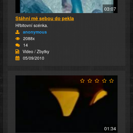
03:07
Stáhni mě sebou do pekla
Hřbitovní scénka.
anonymous
2088x
14
Video / Zbytky
05/09/2010
01:34