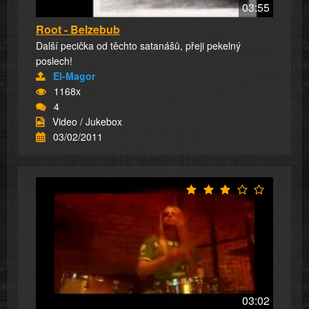
03:55
Root - Belzebub
Další pecička od těchto satanášů, přeji pekelný
poslech!
El-Magor
1168x
4
Video / Jukebox
03/02/2011
03:02