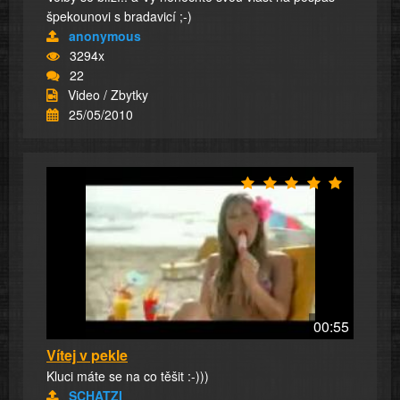
špekounovi s bradavicí ;-)
anonymous
3294x
22
Video / Zbytky
25/05/2010
00:55
Vítej v pekle
Kluci máte se na co těšit :-)))
SCHATZI