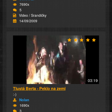
7690x
5
Video / Srandičky
14/09/2009
03:19
Tlustá Berta - Peklo na zemi
:-)
Nolan
1690x
3