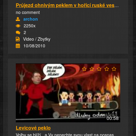
Průjezd ohnivým peklem v hořící ruské vesnici...
no comment
archon
2250x
2
Video / Zbytky
10/08/2010
00:58
Levicové peklo
Volby se blíží.. a Vy nenechte svou vlast na pospas