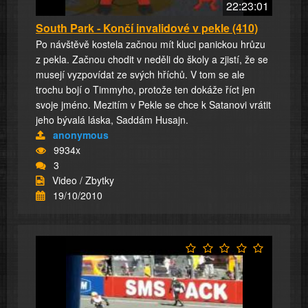
22:23:01
South Park - Končí invalidové v pekle (410)
Po návštěvě kostela začnou mít kluci panickou hrůzu
z pekla. Začnou chodit v neděli do školy a zjistí, že se
musejí vyzpovídat ze svých hříchů. V tom se ale
trochu bojí o Timmyho, protože ten dokáže říct jen
svoje jméno. Mezitím v Pekle se chce k Satanovi vrátit
jeho bývalá láska, Saddám Husajn.
anonymous
9934x
3
Video / Zbytky
19/10/2010