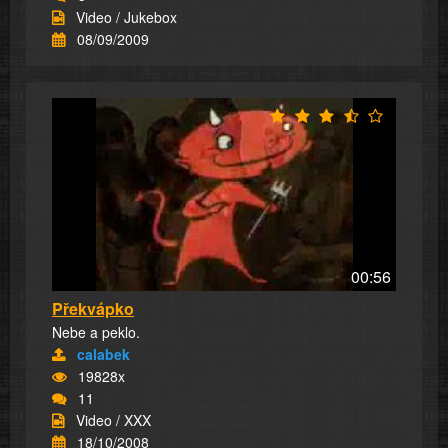
Video / Jukebox
08/09/2009
00:56
Překvápko
Nebe a peklo.
calabek
19828x
11
Video / XXX
18/10/2008