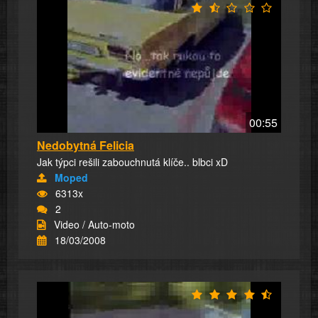
00:55
Nedobytná Felicia
Jak týpci rešili zabouchnutá klíče.. blbci xD
Moped
6313x
2
Video / Auto-moto
18/03/2008