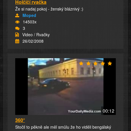
Holčičí rvačka
Že si nadaj pokoj - ženský bláznivý :)
Moped
14503x
3
Video / Rvačky
26/02/2008
00:12
360°
Stočil to pěkně ale měl smůlu že ho viděli bengálský