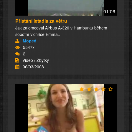
01:06
Přistání letadla za větru
Jak zalomcoval Airbus A-320 v Hamburku během
sobotní vichřice Emma..
Moped
5547x
2
Video / Zbytky
06/03/2008