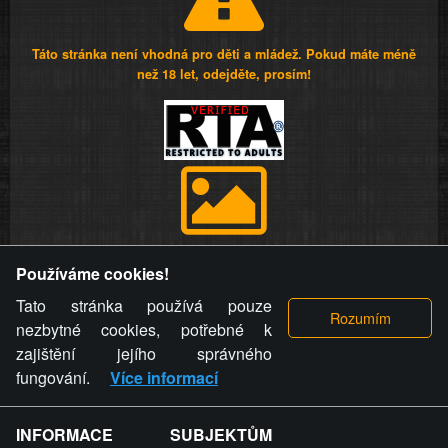
Táto stránka není vhodná pro děti a mládež. Pokud máte méně
než 18 let, odejděte, prosím!
Provozovatel stránky si vyhrazuje právo odstranit fotografie,
Používáme cookies!
videa a komentáře. Osoba, které se toto opatření provozovatele
stránky týče, ani osoba, která umístila fotografii nebo video na
Tato stránka používá pouze
stránku, nemůže z důvodu odstranění fotografie, videa nebo
nezbytné cookies, potřebné k
komentáře pro výše uvedenou okolnost uplatnit vůči
zajištění jejího správného
provozovateli stránky žádný nárok na náhradu škody nebo
fungování.
Více informací
nemajetkové újmy.
INFORMACE SUBJEKTŮM