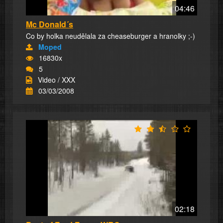
04:46
Mc Donald´s
Co by holka neudělala za cheaseburger a hranolky ;-)
Moped
16830x
5
Video / XXX
03/03/2008
02:18