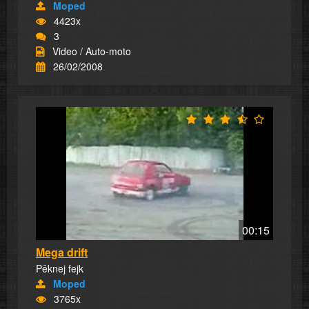
Moped
4423x
3
Video / Auto-moto
26/02/2008
00:15
Mega drift
Pěknej fejk
Moped
3765x