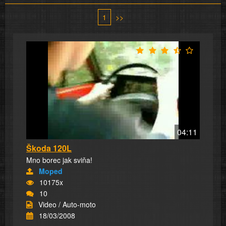
1
>>
04:11
Škoda 120L
Mno borec jak sviňa!
Moped
10175x
10
Video / Auto-moto
18/03/2008