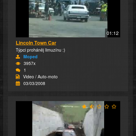
01:12
Lincoln Town Car
Týpci proháněj limuzínu :)
Moped
3957x
1
Video / Auto-moto
03/03/2008