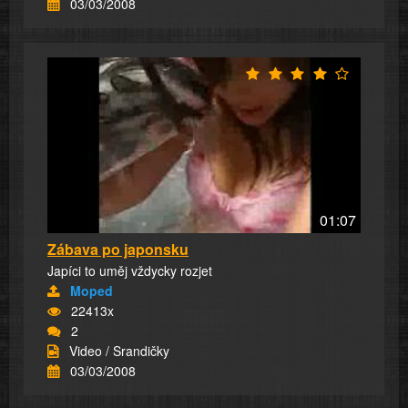
03/03/2008
01:07
Zábava po japonsku
Japíci to uměj vždycky rozjet
Moped
22413x
2
Video / Srandičky
03/03/2008