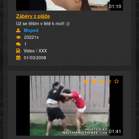
01:10
Záběry z pláže
Už se těšim v létě k moři :))
Moped
23221x
1
Video / XXX
01/03/2008
01:41