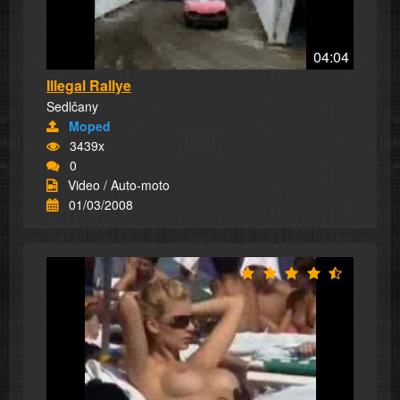
04:04
Illegal Rallye
Sedlčany
Moped
3439x
0
Video / Auto-moto
01/03/2008