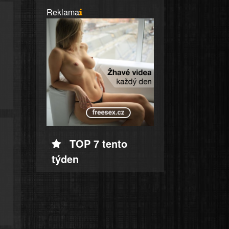
Reklama
TOP 7 tento
týden