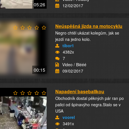
05:26
12/02/2017
Neúspěšná jízda na motocyklu
Negro chtěl ukázat kolegům, jak se
jezdí na jedno kolo.
tibor1
4382x
7
Video / Blééé
00:15
09/02/2017
Napadení baseballkou
Obchodník dostal pěkných pár ran po
palici od špinavýho negra.Stalo se v
USA
voorel
3491x