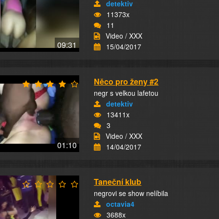
detektiv
11373x
11
Video / XXX
09:31
15/04/2017
Něco pro ženy #2
negr s velkou lafetou
detektiv
13411x
3
Video / XXX
01:10
14/04/2017
Taneční klub
negrovi se show nelíbila
octavia4
3688x