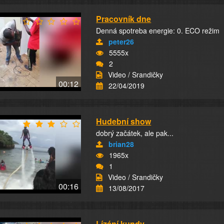
Pracovník dne
Denná spotreba energie: 0. ECO režim
peter26
5555x
2
Video / Srandičky
00:12
22/04/2019
Hudební show
dobrý začátek, ale pak...
brian28
1965x
1
Video / Srandičky
00:16
13/08/2017
Lízání kundy