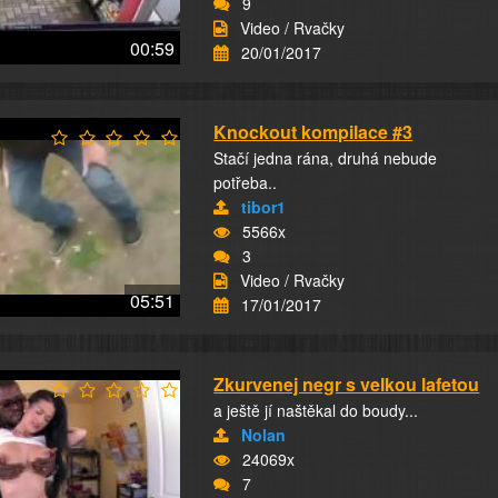
9
Video / Rvačky
00:59
20/01/2017
Knockout kompilace #3
Stačí jedna rána, druhá nebude
potřeba..
tibor1
5566x
3
Video / Rvačky
05:51
17/01/2017
Zkurvenej negr s velkou lafetou
a ještě jí naštěkal do boudy...
Nolan
24069x
7