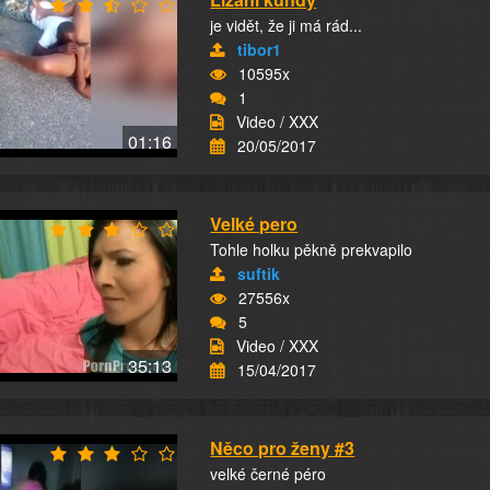
je vidět, že ji má rád...
tibor1
10595x
1
Video / XXX
01:16
20/05/2017
Velké pero
Tohle holku pěkně prekvapilo
suftik
27556x
5
Video / XXX
35:13
15/04/2017
Něco pro ženy #3
velké černé péro