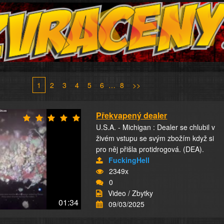
1
2
3
4
5
6
…
8
>>
Překvapený dealer
U.S.A. - Michigan : Dealer se chlubil v
živém vstupu se svým zbožím když si
pro něj přišla protidrogová. (DEA).
FuckingHell
2349x
0
Video / Zbytky
01:34
09/03/2025