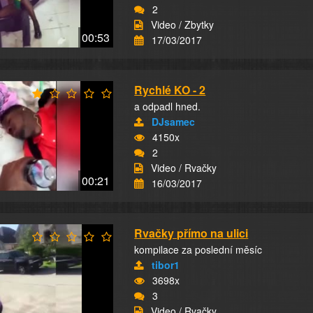
2
Video / Zbytky
00:53
17/03/2017
Rychlé KO - 2
a odpadl hned.
DJsamec
4150x
2
Video / Rvačky
00:21
16/03/2017
Rvačky přímo na ulici
kompilace za poslední měsíc
tibor1
3698x
3
Video / Rvačky