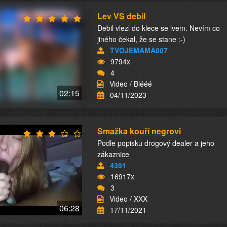
Lev VS debil
Debil vlezl do klece se lvem. Nevím co
jiného čekal, že se stane :-)
TVOJEMAMA007
9794x
4
Video / Blééé
02:15
04/11/2023
Smažka kouří negrovi
Podle popisku drogový dealer a jeho
zákaznice
4391
16917x
3
Video / XXX
06:28
17/11/2021