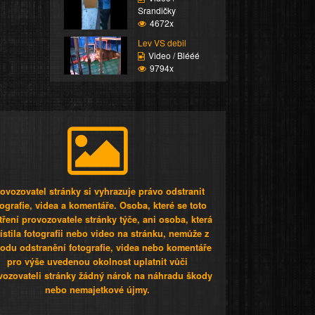
Srandičky
4672x
Lev VS debil
Video / Blééé
9794x
ovozovatel stránky si vyhrazuje právo odstranit
tografie, videa a komentáře. Osoba, které se toto
tření provozovatele stránky týče, ani osoba, která
stila fotografii nebo video na stránku, nemůže z
odu odstranění fotografie, videa nebo komentáře
pro výše uvedenou okolnost uplatnit vůči
vozovateli stránky žádný nárok na náhradu škody
nebo nemajetkové újmy.