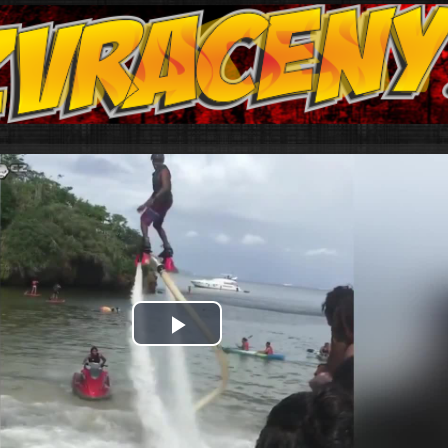
Play
Video