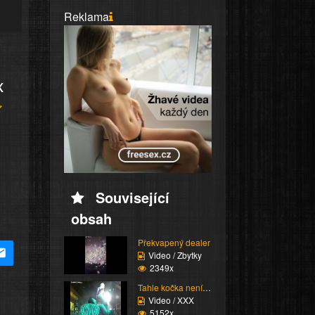
Reklama
x
Související
obsah
Překvapený dealer
Video / Zbytky
2349x
Tahle kočka není vůbec...
Video / XXX
5152x