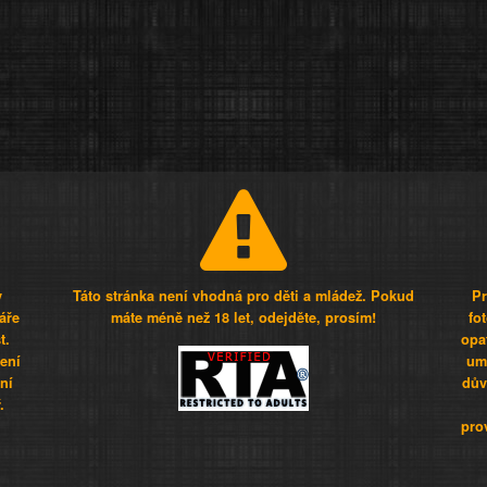
y
Táto stránka není vhodná pro děti a mládež. Pokud
Pr
áře
máte méně než 18 let, odejděte, prosím!
fo
t.
opa
šení
umí
ní
dův
.
pro