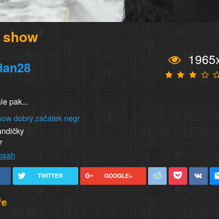
 show
1965
ian28
le pak...
how
dobrý
začátek
negr
andičky
7
obsah
TWITTER
GOOGLE+
ře