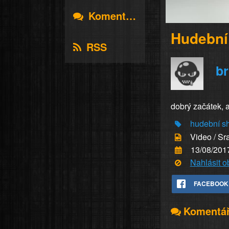
Komentáře
Hudební
RSS
br
dobrý začátek, a
hudební
s
Video / Sr
13/08/201
Nahlásit 
FACEBOOK
Komentá