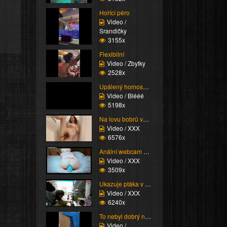
e
Hořící péro
Video /
Srandičky
3155x
Flexibilní
Video / Zbytky
2528x
Upálený homosexuál
Video / Blééé
5198x
Na lovu bobrů vol.63
Video / XXX
6576x
Anální webcam show
Video / XXX
3509x
Ukazuje ptáka v obchod...
Video / XXX
6240x
To nebyl dobrý nápad
Video /