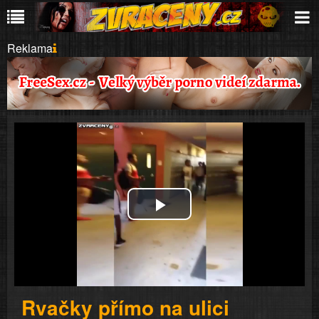
Reklama
Play
Video
Rvačky přímo na ulici