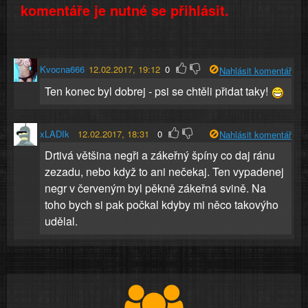
komentáře je nutné se přihlásit.
Kvocna666
12.02.2017, 19:12
0
Nahlásit komentář
Ten konec byl dobrej - psi se chtěli přidat taky!
xLADIk
12.02.2017, 18:31
0
Nahlásit komentář
Drtivá většina negři a zákeřný špíny co daj ránu
zezadu, nebo když to ani nečekaj. Ten vypadenej
negr v červeným byl pěkně zákeřná svině. Na
toho bych si pak počkal kdyby mi něco takovýho
udělal.