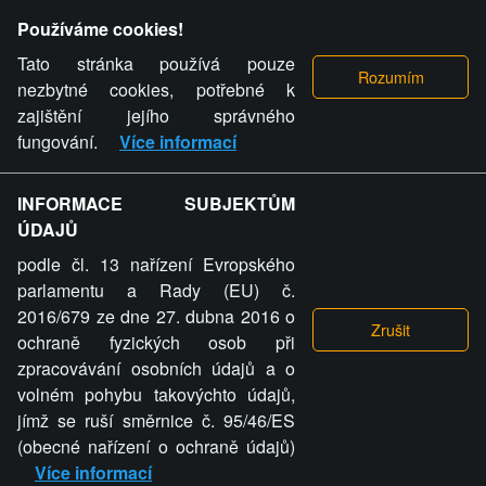
Provozovatel stránky si vyhrazuje právo odstranit fotografie,
Používáme cookies!
videa a komentáře. Osoba, které se toto opatření provozovatele
stránky týče, ani osoba, která umístila fotografii nebo video na
Tato stránka používá pouze
stránku, nemůže z důvodu odstranění fotografie, videa nebo
nezbytné cookies, potřebné k
komentáře pro výše uvedenou okolnost uplatnit vůči
zajištění jejího správného
provozovateli stránky žádný nárok na náhradu škody nebo
fungování.
Více informací
nemajetkové újmy.
INFORMACE SUBJEKTŮM
ZVRÁCENÝ.CZ - Svět není zvrácenej. To jen
ÚDAJŮ
ty lidi...
podle čl. 13 nařízení Evropského
parlamentu a Rady (EU) č.
2016/679 ze dne 27. dubna 2016 o
ochraně fyzických osob při
zpracovávání osobních údajů a o
ZVRÁCENÝ.CZ
volném pohybu takovýchto údajů,
jímž se ruší směrnice č. 95/46/ES
PRAVIDLA A PODMÍNKY
GDPR
COOKIES
(obecné nařízení o ochraně údajů)
Více informací