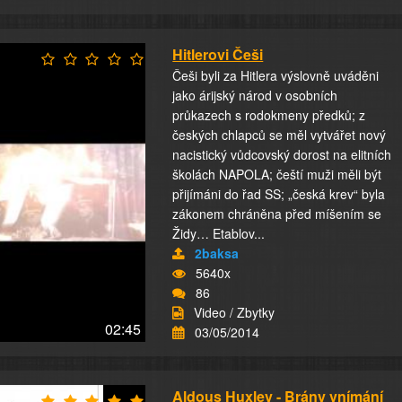
Hitlerovi Češi
Češi byli za Hitlera výslovně uváděni
jako árijský národ v osobních
průkazech s rodokmeny předků; z
českých chlapců se měl vytvářet nový
nacistický vůdcovský dorost na elitních
školách NAPOLA; čeští muži měli být
přijímáni do řad SS; „česká krev“ byla
zákonem chráněna před míšením se
Židy… Etablov...
2baksa
5640x
86
Video / Zbytky
02:45
03/05/2014
Aldous Huxley - Brány vnímání