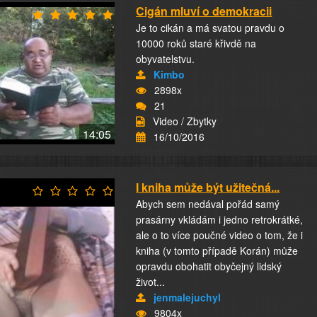
Cigán mluví o demokracii
Je to cikán a má svatou pravdu o
10000 roků staré křivdě na
obyvatelstvu.
Kimbo
2898x
21
Video / Zbytky
14:05
16/10/2016
I kniha může být užitečná...
Abych sem nedával pořád samý
prasárny vkládám i jedno retrokrátké,
ale o to více poučné video o tom, že i
kniha (v tomto případě Korán) může
opravdu obohatit obyčejný lidský
život...
jenmalejuchyl
9804x