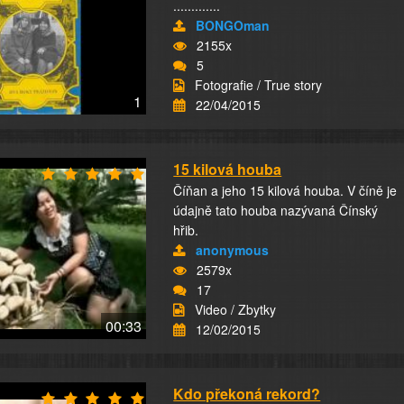
.............
BONGOman
2155x
5
Fotografie / True story
1
22/04/2015
15 kilová houba
Číňan a jeho 15 kilová houba. V číně je
údajně tato houba nazývaná Čínský
hřib.
anonymous
2579x
17
Video / Zbytky
00:33
12/02/2015
Kdo překoná rekord?