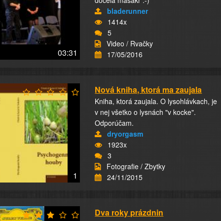
docela masakr :-)
bladerunner
1414x
5
Video / Rvačky
03:31
17/05/2016
Nová kniha, ktorá ma zaujala
Kniha, ktorá zaujala. O lysohlávkach, je
v nej všetko o lysnách "v kocke".
Odporúčam.
dryorgasm
1923x
3
Fotografie / Zbytky
1
24/11/2015
Dva roky prázdnin