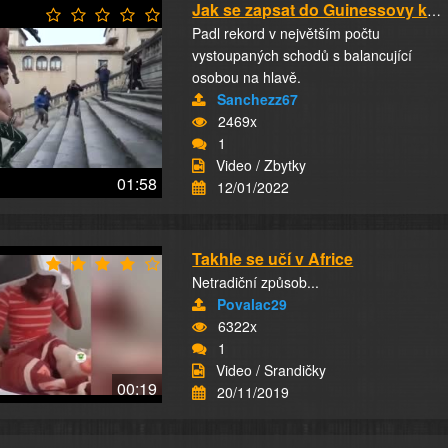
Jak se zapsat do Guinessovy knihy rekordů...
Padl rekord v největším počtu
vystoupaných schodů s balancující
osobou na hlavě.
Sanchezz67
2469x
1
Video / Zbytky
01:58
12/01/2022
Takhle se učí v Africe
Netradiční způsob...
Povalac29
6322x
1
Video / Srandičky
00:19
20/11/2019