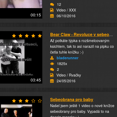
12
Video / XXX
00:15
06/10/2016
Bear Claw - Revoluce v sebeobraně žen
Až potkáte týpka s rozšmelcovaným
ksichtem, tak to asi narazil na pipku co
četla tuhle knížku :-)
bladerunner
1825x
2
Video / Rvačky
03:45
24/05/2016
Sebeobrana pro baby
Našel jsem ještě 1 video o nové knížce
sebeobrany pro baby. Vypadá to na