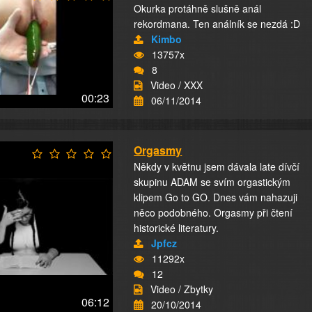
Okurka protáhně slušně anál
rekordmana. Ten análník se nezdá :D
Kimbo
13757x
8
Video / XXX
00:23
06/11/2014
Orgasmy
Někdy v květnu jsem dávala late dívčí
skupinu ADAM se svím orgastickým
klipem Go to GO. Dnes vám nahazuji
něco podobného. Orgasmy při čtení
historické literatury.
Jpfcz
11292x
12
Video / Zbytky
06:12
20/10/2014