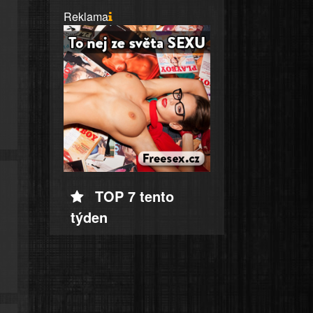
Reklama
TOP 7 tento
týden