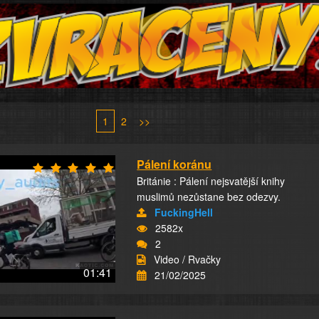
1
2
>>
Pálení koránu
Británie : Pálení nejsvatější knihy
muslimů nezůstane bez odezvy.
FuckingHell
2582x
2
Video / Rvačky
01:41
21/02/2025