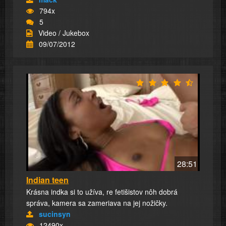
794x
5
Video / Jukebox
09/07/2012
28:51
Indian teen
Krásna indka si to užíva, re fetišistov nôh dobrá
správa, kamera sa zameriava na jej nožičky.
sucinsyn
12490x