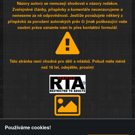
Názory autorů se nemusejí shodovat s názory redakce.
Zveřejněné články, příspěvky a komentáře necenzurujeme a
neneseme za ně odpovědnost. Jestliže považujete některý z
příspěvků za porušení autorských práv či jinak poškozující vaše
osobní práva oznamte nám to přes kontaktní formulář.
Táto stránka není vhodná pro děti a mládež. Pokud máte méně
než 18 let, odejděte, prosím!
Provozovatel stránky si vyhrazuje právo odstranit fotografie,
Používáme cookies!
videa a komentáře. Osoba, které se toto opatření provozovatele
stránky týče, ani osoba, která umístila fotografii nebo video na