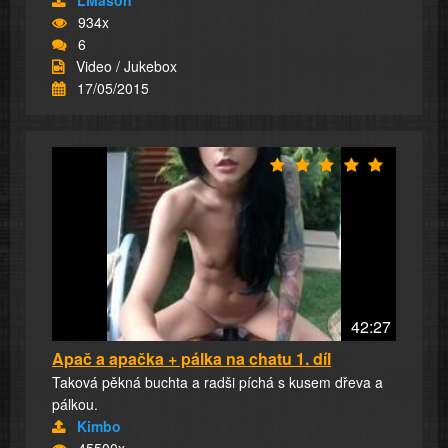
LMason
934x
6
Video / Jukebox
17/05/2015
42:27
Apač a apačka + pálka na chatu 1. díl
Taková pěkná buchta a radši píchá s kusem dřeva a
pálkou.
Kimbo
45500x