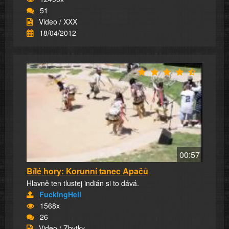
51
Video / XXX
18/04/2012
00:57
Bílé hory: Korunní tanec Apačů
Hlavně ten tlustej indián si to dává.
FuckingHell
1568x
26
Video / Zbytky