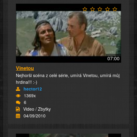
07:00
Vinetou
Nejhorši scéna z celé série, umírá Vinetou, umírá můj
hrdina!!! :-)
hector12
1369x
6
Video / Zbytky
04/09/2010