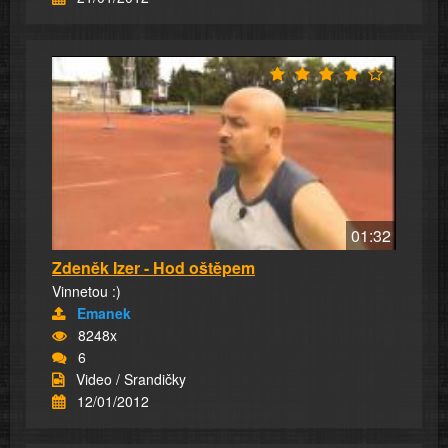
01:32
Zdeněk Izer - Hod oštěpem
Vinnetou :)
Emanek
8248x
6
Video / Srandičky
12/01/2012