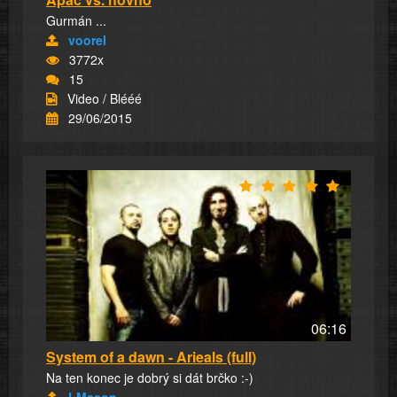
Gurmán ...
voorel
3772x
15
Video / Blééé
29/06/2015
06:16
System of a dawn - Arieals (full)
Na ten konec je dobrý si dát brčko :-)