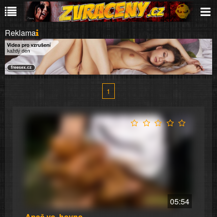
Reklama
1
05:54
Apač vs. hovno