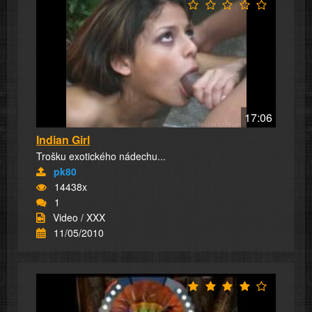
17:06
Indian Girl
Trošku exotického nádechu...
pk80
14438x
1
Video / XXX
11/05/2010