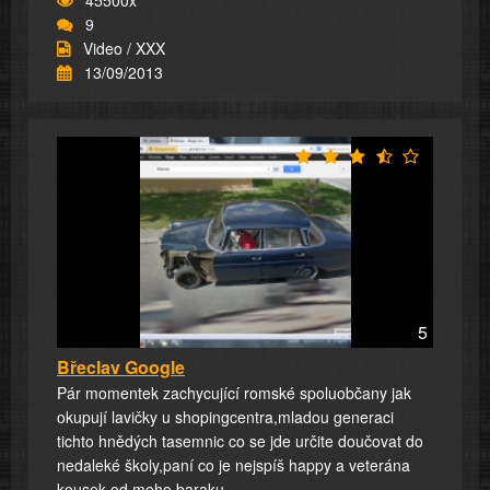
9
Video / XXX
13/09/2013
5
Břeclav Google
Pár momentek zachycující romské spoluobčany jak
okupují lavičky u shopingcentra,mladou generaci
tichto hnědých tasemnic co se jde určite doučovat do
nedaleké školy,paní co je nejspíš happy a veterána
kousek od meho baraku..