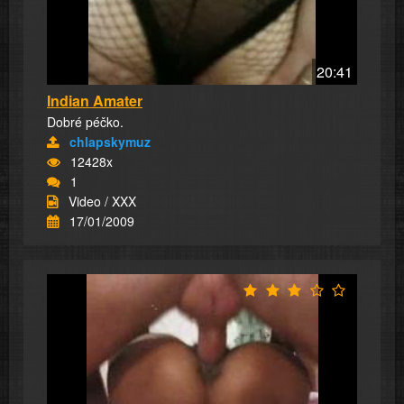
20:41
Indian Amater
Dobré péčko.
chlapskymuz
12428x
1
Video / XXX
17/01/2009