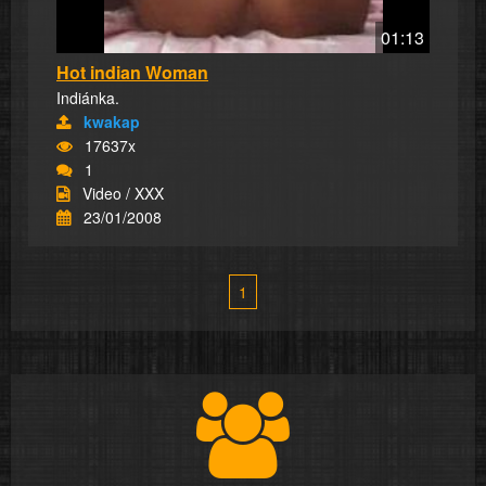
01:13
Hot indian Woman
Indiánka.
kwakap
17637x
1
Video / XXX
23/01/2008
1