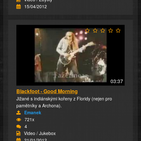
15/04/2012
03:37
Blackfoot - Good Morning
Jižané s indiánskými kořeny z Floridy (nejen pro
pamětníky a Archona).
Emanek
721x
4
Video / Jukebox
21/01/2012