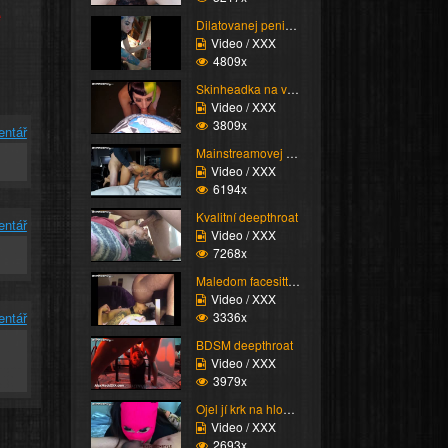
e
Dilatovanej penis ve v...
Video / XXX
4809x
Skinheadka na veřejnos...
Video / XXX
3809x
entář
Mainstreamovej výmrd k...
Video / XXX
6194x
Kvalitní deepthroat
entář
Video / XXX
7268x
Maledom facesitting
Video / XXX
3336x
entář
BDSM deepthroat
Video / XXX
3979x
Ojel jí krk na hloubku
Video / XXX
2693x