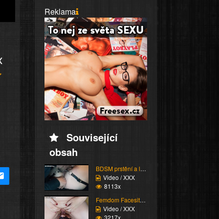
Reklama
x
Související
obsah
BDSM prstění a lízání ...
Video / XXX
8113x
Femdom Facesitting vol...
Video / XXX
3217x