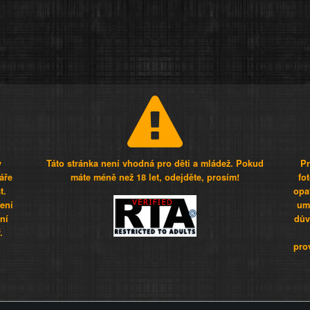
y
Táto stránka není vhodná pro děti a mládež. Pokud
Pr
áře
máte méně než 18 let, odejděte, prosím!
fo
t.
opa
šení
umí
ní
dův
.
pro