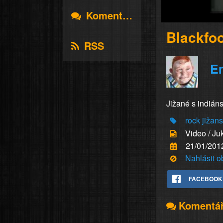
Komentáře
Blackfo
RSS
E
Jižané s indián
rock
jižan
Video / Ju
21/01/201
Nahlásit 
FACEBOOK
Komentá