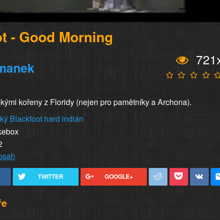
ot - Good Morning
721
manek
skými kořeny z Floridy (nejen pro pamětníky a Archona).
ský
Blackfoot
hard
indián
kebox
2
obsah
TWITTER
GOOGLE+
ře