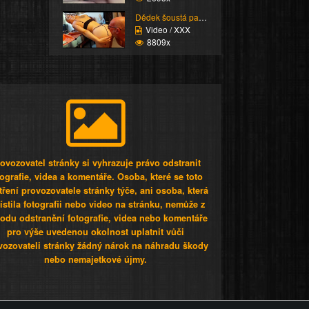
Dědek šoustá pankerku
Video / XXX
8809x
ovozovatel stránky si vyhrazuje právo odstranit
tografie, videa a komentáře. Osoba, které se toto
tření provozovatele stránky týče, ani osoba, která
stila fotografii nebo video na stránku, nemůže z
odu odstranění fotografie, videa nebo komentáře
pro výše uvedenou okolnost uplatnit vůči
vozovateli stránky žádný nárok na náhradu škody
nebo nemajetkové újmy.