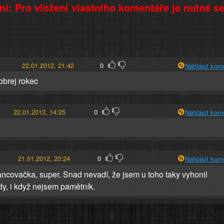
í: Pro vložení vlastního komentáře je nutné s
22.01.2012, 21:42
0
Nahlásit kom
obrej rokec
22.01.2012, 14:25
0
Nahlásit kom
21.01.2012, 20:24
0
Nahlásit kom
ancovačka, super. Snad nevadí, že jsem u toho taky vyhonil
y, i když nejsem pamětník.