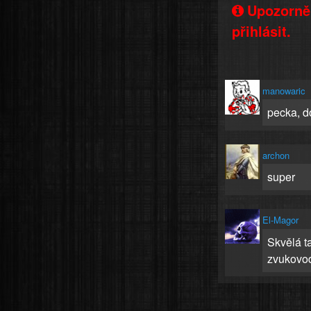
Upozorněn
přihlásit.
manowaric
pecka, d
archon
super
El-Magor
Skvělá t
zvukovod