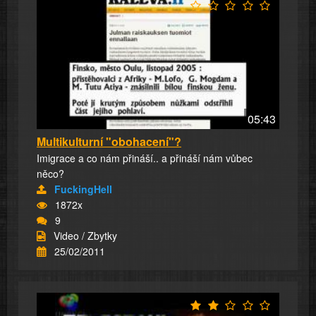
05:43
Multikulturní "obohacení"?
Imigrace a co nám přináší.. a přináší nám vůbec
něco?
FuckingHell
1872x
9
Video / Zbytky
25/02/2011