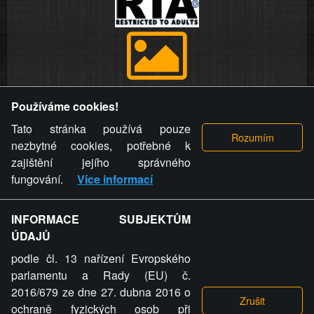
Provozovatel stránky si vyhrazuje právo odstranit fotografie,
Používáme cookies!
videa a komentáře. Osoba, které se toto opatření provozovatele
stránky týče, ani osoba, která umístila fotografii nebo video na
Tato stránka používá pouze
stránku, nemůže z důvodu odstranění fotografie, videa nebo
nezbytné cookies, potřebné k
komentáře pro výše uvedenou okolnost uplatnit vůči
zajištění jejího správného
provozovateli stránky žádný nárok na náhradu škody nebo
fungování.
Více informací
nemajetkové újmy.
INFORMACE SUBJEKTŮM
ZVRÁCENÝ.CZ - Svět není zvrácenej. To jen
ÚDAJŮ
ty lidi...
podle čl. 13 nařízení Evropského
parlamentu a Rady (EU) č.
2016/679 ze dne 27. dubna 2016 o
ochraně fyzických osob při