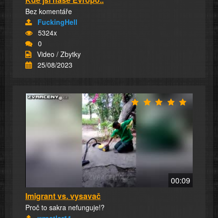
Bez komentáře
FuckingHell
5324x
0
Video / Zbytky
25/08/2023
00:09
Imigrant vs. vysavač
Proč to sakra nefunguje!?