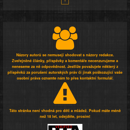
Názory autorů se nemusejí shodovat s názory redakce.
Zveřejněné články, příspěvky a komentáře necenzurujeme a
neneseme za ně odpovědnost. Jestliže považujete některý z
příspěvků za porušení autorských práv či jinak poškozující vaše
osobní práva oznamte nám to přes kontaktní formulář.
Táto stránka není vhodná pro děti a mládež. Pokud máte méně
než 18 let, odejděte, prosím!