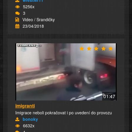
wrestler11
5256x
3
Video / Srandičky
23/04/2018
01:47
imigranti
Imigrace neboli pokračovat i po uvedení do provozu
bonoky
6632x
4