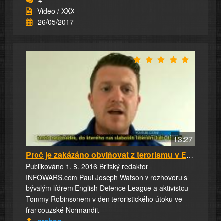
Video / XXX
26/05/2017
13:27
Proč je zakázáno obviňovat z terorismu v Evro...
Publikováno 1. 8. 2016 Britský redaktor
INFOWARS.com Paul Joseph Watson v rozhovoru s
bývalým lídrem English Defence League a aktivistou
Tommy Robinsonem v den teroristického útoku ve
francouzské Normandii.
archon