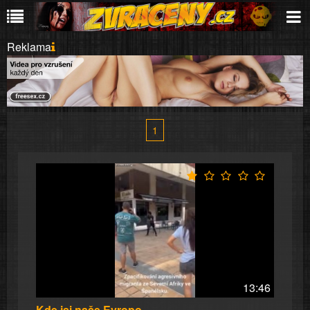
Reklama
1
13:46
Kde jsi naše Evropo..