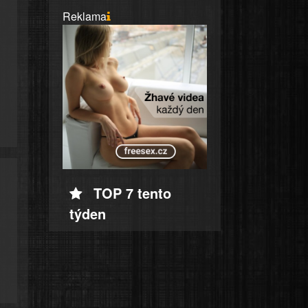
Reklama
TOP 7 tento
týden