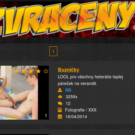
1
Buzničky
LOOL pro všechny heteráče teplej
páreček na verandě.
NS
3259x
12
Fotografie / XXX
1
16/04/2014