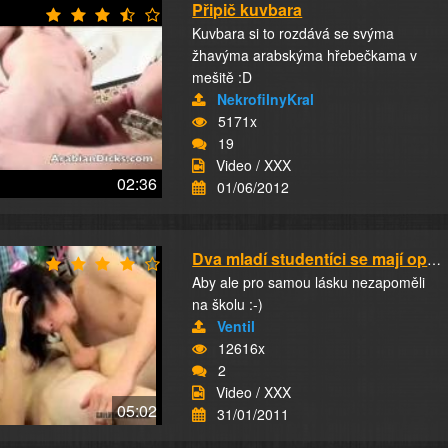
Připič kuvbara
Kuvbara si to rozdává se svýma
žhavýma arabskýma hřebečkama v
mešitě :D
NekrofilnyKral
5171x
19
Video / XXX
02:36
01/06/2012
Dva mladí studentíci se mají opravdu rádi
Aby ale pro samou lásku nezapoměli
na školu :-)
Ventil
12616x
2
Video / XXX
05:02
31/01/2011