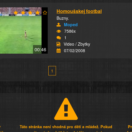
Homoušskej footbal
Buzny.
Moped
7586x
1
Video / Zbytky
00:46
07/02/2008
1
y
Táto stránka není vhodná pro děti a mládež. Pokud
Pr