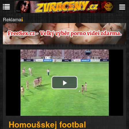
Reklama
Play
Video
Homoušskej footbal