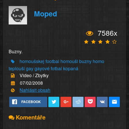
Moped
7586x
Buzny.
homoušskej
footbal
homouši
buzny
homo
teplouši
gay
gayové
fotbal
kopaná
Video / Zbytky
07/02/2008
Nahlásit obsah
FACEBOOK
Komentáře