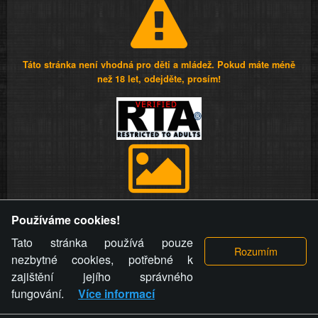
Táto stránka není vhodná pro děti a mládež. Pokud máte méně
než 18 let, odejděte, prosím!
Provozovatel stránky si vyhrazuje právo odstranit fotografie,
Používáme cookies!
videa a komentáře. Osoba, které se toto opatření provozovatele
stránky týče, ani osoba, která umístila fotografii nebo video na
Tato stránka používá pouze
stránku, nemůže z důvodu odstranění fotografie, videa nebo
nezbytné cookies, potřebné k
komentáře pro výše uvedenou okolnost uplatnit vůči
zajištění jejího správného
provozovateli stránky žádný nárok na náhradu škody nebo
fungování.
Více informací
nemajetkové újmy.