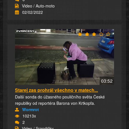
Video / Auto-moto
02/02/2022
03:52
Starej zas prohrál všechno v matech...
Další sonda do úžasného pouličního světa České
republiky od reportéra Barona von Krtkopfa.
Wormrot
10213x
2
Video / Srandičky