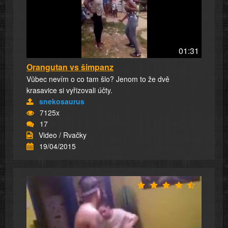
01:31
Orangutan vs šimpanz
Vůbec nevím o co tam šlo? Jenom to že dvě
krasavice si vyřizovali účty.
snekosaurus
7125x
17
Video / Rvačky
19/04/2015