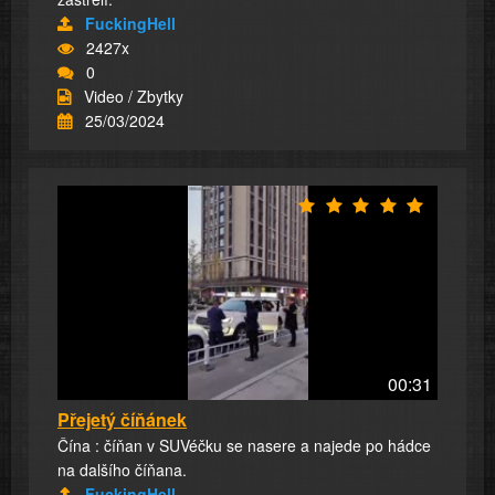
FuckingHell
2427x
0
Video / Zbytky
25/03/2024
00:31
Přejetý číňánek
Čína : číňan v SUVéčku se nasere a najede po hádce
na dalšího číňana.
FuckingHell