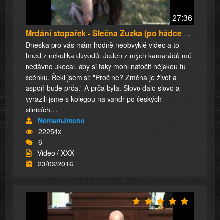
27:36
Mrdání stopařek - Slečna Zuzka (po hádce s př...
Dneska pro vás mám hodně neobvyklé video a to
hned z několika důvodů. Jeden z mých kamarádů mě
nedávno ukecal, aby si taky mohl natočit nějakou tu
scénku. Řekl jsem si: "Proč ne? Změna je život a
aspoň bude prča." A prča byla. Slovo dalo slovo a
vyrazili jsme s kolegou na vandr po českých
silnicích....
NemamJmeno
22254x
6
Video / XXX
23/02/2016