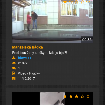
00:58
Manželská hádka
Proč jsou ženy s někým, kdo je bije?!
hlow111
8137x
5
Video / Rvačky
11/10/2017