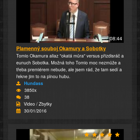
08:44
Plamenný souboj Okamury a Sobotky
Tomio Okamura aliaz "okatá můra" versus přizdisráč a
eunuch Sobotka. Možná toho Tomio moc nezmůže a
třeba premiérem nebude, ale jsem rád, že tam sedí a
řekne jim to na plnou hubu.
Hundass
3850x
38
Video / Zbytky
30/01/2016