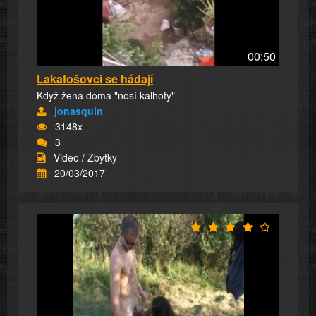
00:50
Lakatošovci se hádají
Když žena doma "nosí kalhoty"
jonasquin
3148x
3
Video / Zbytky
20/03/2017