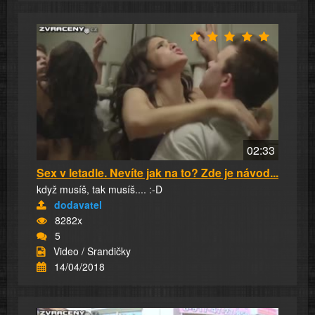
02:33
Sex v letadle. Nevíte jak na to? Zde je návod...
když musíš, tak musíš.... :-D
dodavatel
8282x
5
Video / Srandičky
14/04/2018