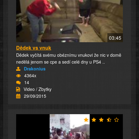
03:45
Dědek vs vnuk
Dědek vyčítá svému obéznímu vnukovi že nic v domě
nedělá jenom se cpe a sedí celé dny u PS4 ..
Drakonius
4364x
14
Video / Zbytky
29/09/2015