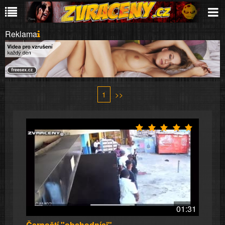
Reklama
1
>>
01:31
Černoští "obchodníci"