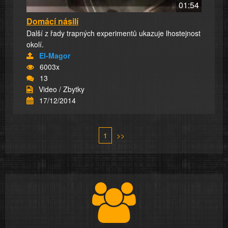
01:54
Domácí násilí
Další z řady trapných experimentů ukazuje lhostejnost
okolí.
El-Magor
6003x
13
Video / Zbytky
17/12/2014
1
>>