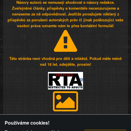
Názory autorů se nemusejí shodovat s názory redakce.
Zveřejněné články, příspěvky a komentáře necenzurujeme a
neneseme za ně odpovědnost. Jestliže považujete některý z
příspěvků za porušení autorských práv či jinak poškozující vaše
osobní práva oznamte nám to přes kontaktní formulář.
Táto stránka není vhodná pro děti a mládež. Pokud máte méně
než 18 let, odejděte, prosím!
Provozovatel stránky si vyhrazuje právo odstranit fotografie,
Používáme cookies!
videa a komentáře. Osoba, které se toto opatření provozovatele
stránky týče, ani osoba, která umístila fotografii nebo video na