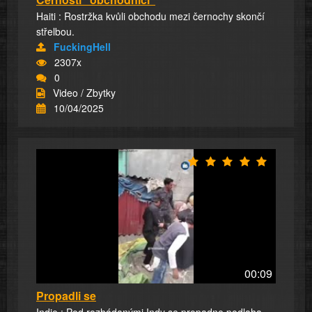
Haiti : Rostržka kvůli obchodu mezi černochy skončí
střelbou.
FuckingHell
2307x
0
Video / Zbytky
10/04/2025
00:09
Propadli se