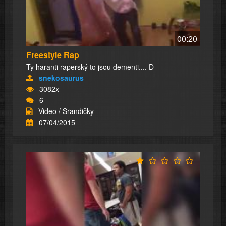
00:20
Freestyle Rap
Ty haranti raperský to jsou dementi.... D
snekosaurus
3082x
6
Video / Srandičky
07/04/2015