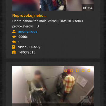
00:54
Neprovokuj nebo...
Dobře nandal ten malej černej ušatej kluk tomu
provokatérovi ...D
anonymous
9066x
9
Video / Rvačky
14/03/2015