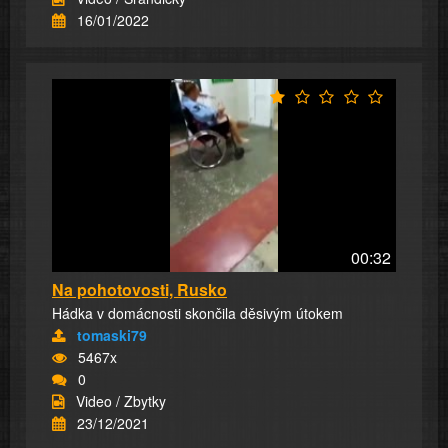
16/01/2022
00:32
Na pohotovosti, Rusko
Hádka v domácnosti skončila děsivým útokem
tomaski79
5467x
0
Video / Zbytky
23/12/2021