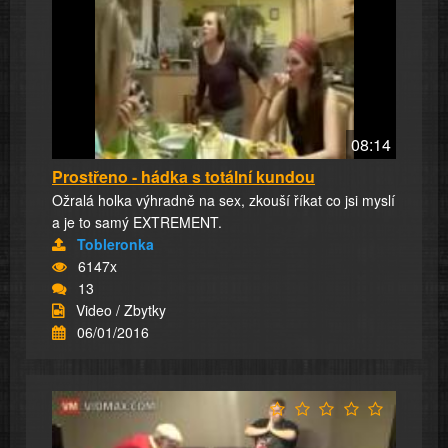
08:14
Prostřeno - hádka s totální kundou
Ožralá holka výhradně na sex, zkouší říkat co jsi myslí
a je to samý EXTREMENT.
Tobleronka
6147x
13
Video / Zbytky
06/01/2016