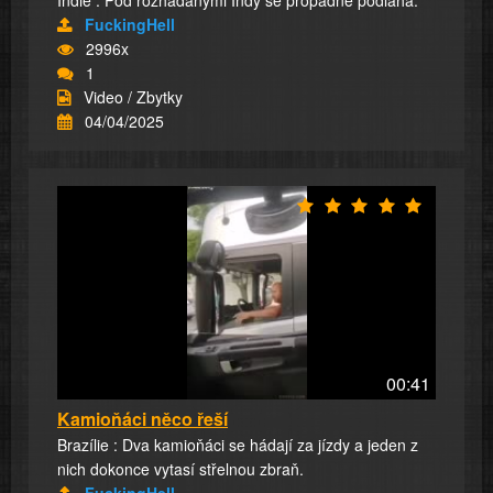
Indie : Pod rozhádanými Indy se propadne podlaha.
FuckingHell
2996x
1
Video / Zbytky
04/04/2025
00:41
Kamioňáci něco řeší
Brazílie : Dva kamioňáci se hádají za jízdy a jeden z
nich dokonce vytasí střelnou zbraň.
FuckingHell