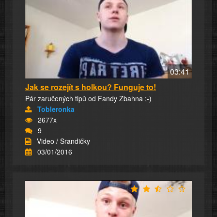
03:41
Jak se rozejít s holkou? Funguje to!
Pár zaručených tipů od Fandy Zbahna ;-)
Tobleronka
2677x
9
Video / Srandičky
03/01/2016