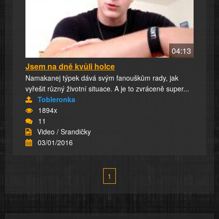
04:13
Jsem na dně kvůli holce
Namakanej týpek dává svým fanouškům rady, jak
vyřešit různý životní situace. A je to zvráceně super...
Tobleronka
1894x
11
Video / Srandičky
03/01/2016
1