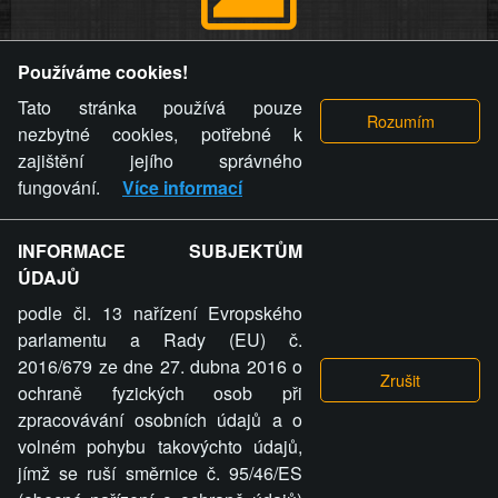
Provozovatel stránky si vyhrazuje právo odstranit fotografie,
Používáme cookies!
videa a komentáře. Osoba, které se toto opatření provozovatele
stránky týče, ani osoba, která umístila fotografii nebo video na
Tato stránka používá pouze
stránku, nemůže z důvodu odstranění fotografie, videa nebo
nezbytné cookies, potřebné k
komentáře pro výše uvedenou okolnost uplatnit vůči
zajištění jejího správného
provozovateli stránky žádný nárok na náhradu škody nebo
fungování.
Více informací
nemajetkové újmy.
INFORMACE SUBJEKTŮM
ZVRÁCENÝ.CZ - Svět není zvrácenej. To jen
ÚDAJŮ
ty lidi...
podle čl. 13 nařízení Evropského
parlamentu a Rady (EU) č.
2016/679 ze dne 27. dubna 2016 o
ochraně fyzických osob při
zpracovávání osobních údajů a o
ZVRÁCENÝ.CZ
volném pohybu takovýchto údajů,
jímž se ruší směrnice č. 95/46/ES
PRAVIDLA A PODMÍNKY
GDPR
COOKIES