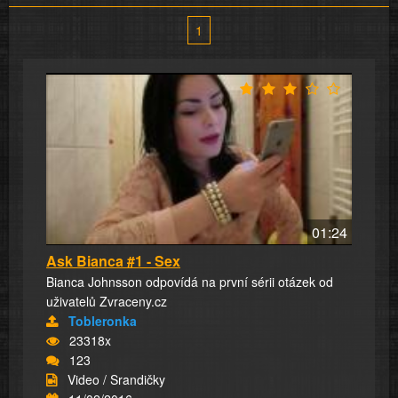
1
01:24
Ask Bianca #1 - Sex
Bianca Johnsson odpovídá na první sérii otázek od
uživatelů Zvraceny.cz
Tobleronka
23318x
123
Video / Srandičky