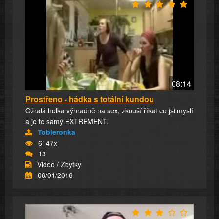
08:14
Prostřeno - hádka s totální kundou
Ožralá holka výhradně na sex, zkouší říkat co jsi myslí
a je to samý EXTREMENT.
Tobleronka
6147x
13
Video / Zbytky
06/01/2016