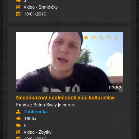
Video / Srandičky
10/01/2016
03:52
Nechápavost společnosti vůči kulturistice
Fanda z Beton Svaly je borec.
Tobleronka
1805x
6
Video / Zbytky
10/01/2016