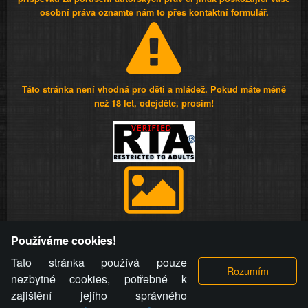
osobní práva oznamte nám to přes kontaktní formulář.
Táto stránka není vhodná pro děti a mládež. Pokud máte méně
než 18 let, odejděte, prosím!
Provozovatel stránky si vyhrazuje právo odstranit fotografie,
Používáme cookies!
videa a komentáře. Osoba, které se toto opatření provozovatele
stránky týče, ani osoba, která umístila fotografii nebo video na
Tato stránka používá pouze
stránku, nemůže z důvodu odstranění fotografie, videa nebo
nezbytné cookies, potřebné k
komentáře pro výše uvedenou okolnost uplatnit vůči
zajištění jejího správného
provozovateli stránky žádný nárok na náhradu škody nebo