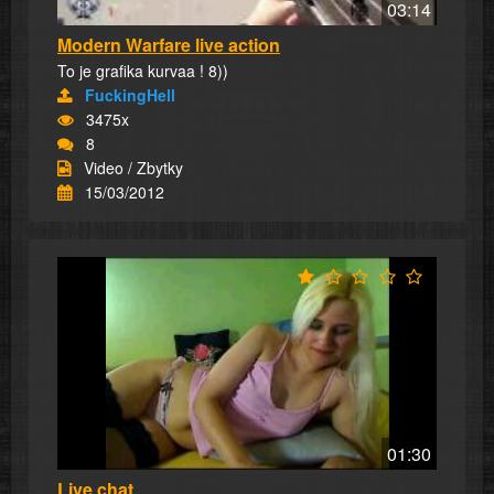
03:14
Modern Warfare live action
To je grafika kurvaa ! 8))
FuckingHell
3475x
8
Video / Zbytky
15/03/2012
01:30
Live chat