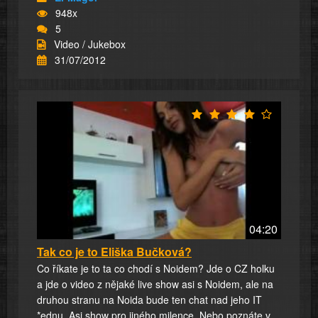
948x
5
Video / Jukebox
31/07/2012
04:20
Tak co je to Eliška Bučková?
Co říkate je to ta co chodí s Noidem? Jde o CZ holku
a jde o video z nějaké live show asi s Noidem, ale na
druhou stranu na Noida bude ten chat nad jeho IT
*ednu. Asi show pro jiného milence. Nebo poznáte v