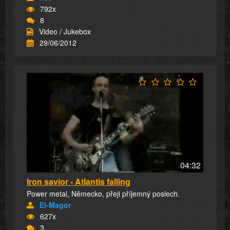
792x
8
Video / Jukebox
29/06/2012
04:32
Iron savior - Atlantis falling
Power metal, Německo, přeji příjemný poslech.
El-Magor
627x
3