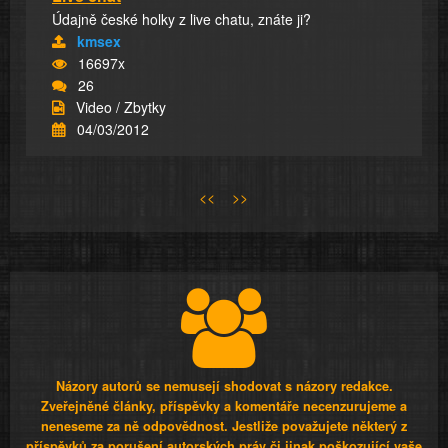
Údajně české holky z live chatu, znáte ji?
kmsex
16697x
26
Video / Zbytky
04/03/2012
<<
>>
Názory autorů se nemusejí shodovat s názory redakce.
Zveřejněné články, příspěvky a komentáře necenzurujeme a
neneseme za ně odpovědnost. Jestliže považujete některý z
příspěvků za porušení autorských práv či jinak poškozující vaše