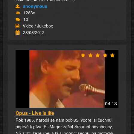
anonymous
1283x
10
Video / Jukebox
28/08/2012
04:13
Opus - Live is life
Rok 1985, narodil se nám bobi85, voorel si čuchnul
poprvé k pívu ,EL-Magor začal zkoumat hovnocucy,
NS zjistil že je jinej a já si poprvý sednul na motocykl...