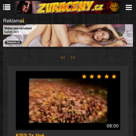
Reklama
<<
>>
08:00
KISS 2x živě