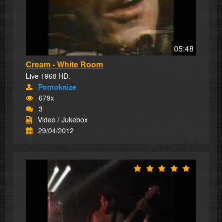
05:48
Cream - White Room
Live 1968 HD.
Pornoknize
679x
3
Video / Jukebox
29/04/2012