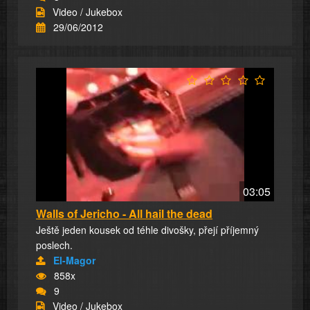
Video / Jukebox
29/06/2012
03:05
Walls of Jericho - All hail the dead
Ještě jeden kousek od téhle divošky, přejí příjemný
poslech.
El-Magor
858x
9
Video / Jukebox