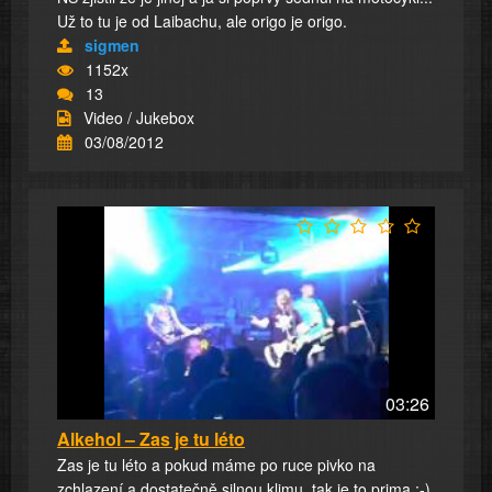
Už to tu je od Laibachu, ale origo je origo.
sigmen
1152x
13
Video / Jukebox
03/08/2012
03:26
Alkehol – Zas je tu léto
Zas je tu léto a pokud máme po ruce pivko na
zchlazení a dostatečně silnou klimu, tak je to prima ;-)