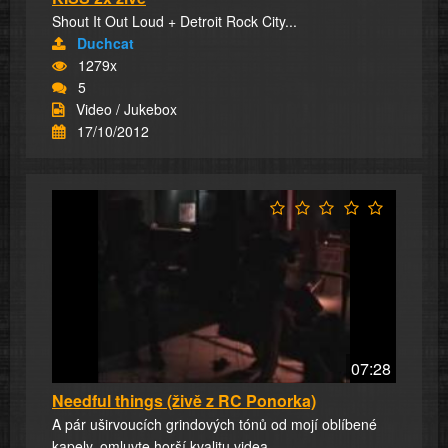
Shout It Out Loud + Detroit Rock City...
Duchcat
1279x
5
Video / Jukebox
17/10/2012
07:28
Needful things (živě z RC Ponorka)
A pár uširvoucích grindových tónů od mojí oblíbené
kapely, omluvte horší kvalitu videa.