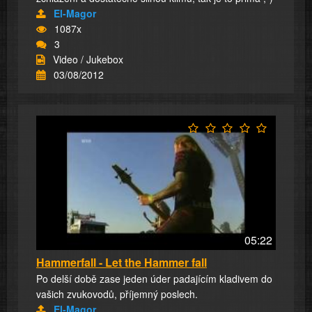
El-Magor
1087x
3
Video / Jukebox
03/08/2012
05:22
Hammerfall - Let the Hammer fall
Po delší době zase jeden úder padajícím kladivem do
vašich zvukovodů, příjemný poslech.
El-Magor