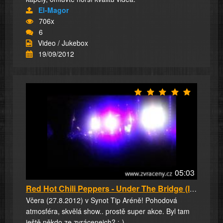
El-Magor
706x
6
Video / Jukebox
19/09/2012
05:03
Red Hot Chili Peppers - Under The Bridge (liv...
Včera (27.8.2012) v Synot Tip Aréně! Pohodová
atmosféra, skvělá show.. prostě super akce. Byl tam
ještě někdo ze zvrácenejch? :-)