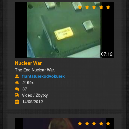
07:12
Nuclear War
The End Nuclear War.
frantaturekodvokurek
2199x
37
Video / Zbytky
14/05/2012