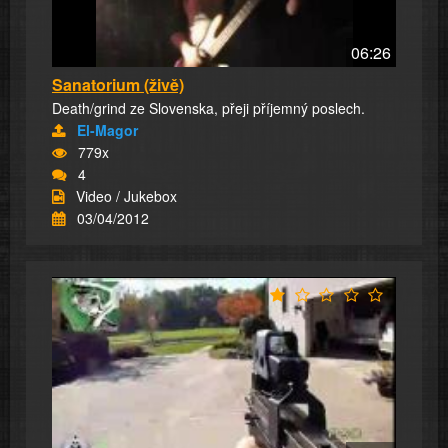
06:26
Sanatorium (živě)
Death/grind ze Slovenska, přeji příjemný poslech.
El-Magor
779x
4
Video / Jukebox
03/04/2012