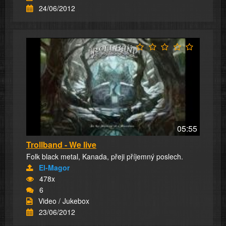
24/06/2012
05:55
Trollband - We live
Folk black metal, Kanada, přeji příjemný poslech.
El-Magor
478x
6
Video / Jukebox
23/06/2012