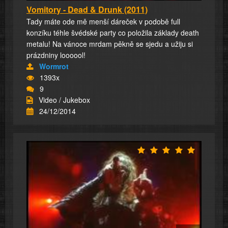
Vomitory - Dead & Drunk (2011)
Tady máte ode mě menší dáreček v podobě full
konzíku téhle švédské party co položila základy death
metalu! Na vánoce mrdam pěkně se sjedu a užiju si
prázdniny loooool!
Wormrot
1393x
9
Video / Jukebox
24/12/2014