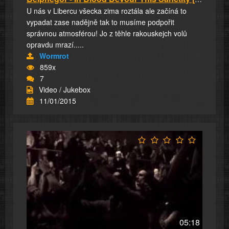
U nás v Libercu všecka zima roztála ale začíná to
vypadat zase nadějně tak to musíme podpořit
správnou atmosférou! Jo z těhle rakouskejch volů
opravdu mrazí.....
Wormrot
859x
7
Video / Jukebox
11/01/2015
05:18