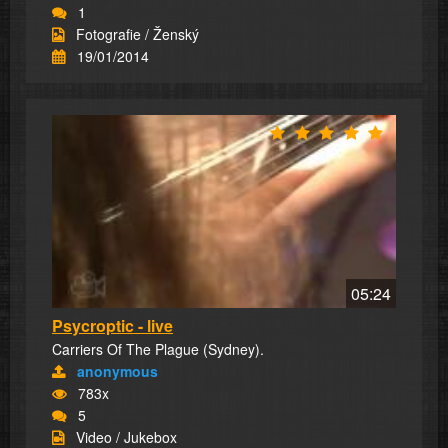
1
Fotografie / Ženský
19/01/2014
05:24
Psycroptic - live
Carriers Of The Plague (Sydney).
anonymous
783x
5
Video / Jukebox