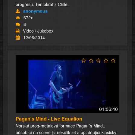
progresu. Tentokrát z Chile.
anonymous
672x
8
Video / Jukebox
12/06/2014
01:06:40
Pagan's Mind - Live Equation
Norská prog-metalová formace Pagan´s Mind..
působící na scéně již několik let a uplatňující klasický