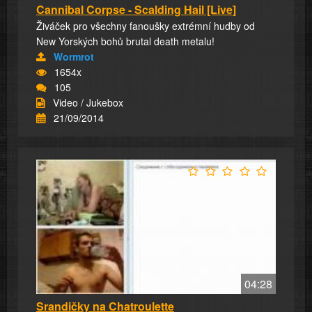
Cannibal Corpse - Scalding Hail [Live]
Živáček pro všechny fanoušky extrémní hudby od
New Yorských bohů brutal death metalu!
Wormrot
1654x
105
Video / Jukebox
21/09/2014
04:28
Srandičky na Chatroulette