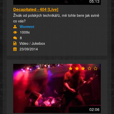
05:13
Decapitated - 404 [Live]
Živák od polských technikářů, mě tohle bere jak svině
co vás?
Wormrot
1009x
8
Video / Jukebox
23/09/2014
02:06