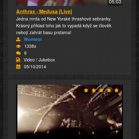
05:03
Anthrax - Medusa [Live]
Jedna mrda od New Yorské thrashové sebranky.
Krásný příklad toho jak to vypadá když se člověk
nebojí zahrát basu prstama!
Wormrot
1338x
6
Video / Jukebox
05/10/2014