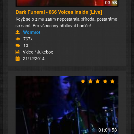
03:58
Dark Funeral - 666 Voices Inside [Live]
Když se o zimu zatím nepostarala příroda, postaráme
se sami. Pro všeechny hřbitovní honiče!
Wormrot
767x
10
Video / Jukebox
21/12/2014
01:01:53