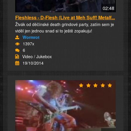
02:48
Fleshless - D-Flesh (Live at Meh Suff! Metalf...
Živák od děčínské death grindové party, zatím sem je
viděl jen jednou snad si to ještě zopakuju!
Wormrot
1397x
6
Video / Jukebox
19/10/2014