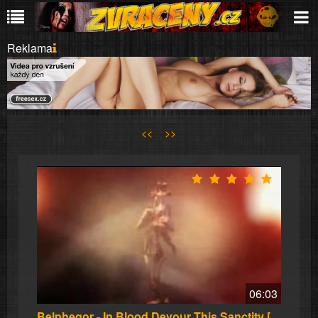
Reklama
<<
>>
06:03
Belphegor - In Blood Devour This Sanctity [Li...