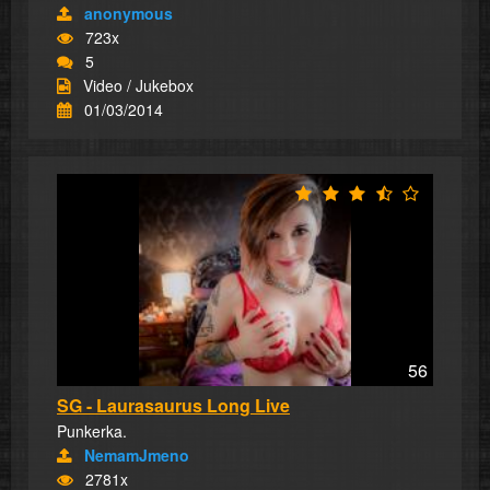
anonymous
723x
5
Video / Jukebox
01/03/2014
56
SG - Laurasaurus Long Live
Punkerka.
NemamJmeno
2781x