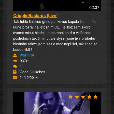
02:37
Cripple Bastards [Live]
Tak tuhle italskou grind punkovou kapelu jsem málem
úůně prosral na letošním OEF jelikož sem skoro
dvacet minut hledal neposranej hajzl a viděl sem
posledních tak 5 minut ale slyšel jsme je v průběhu
hlednání takže jsem zas o moc nepřišel, tak snad se
budou líbit !
Wormrot
937x
11
Video / Jukebox
04/12/2014