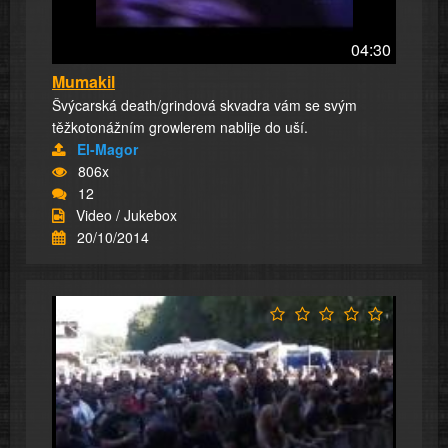
04:30
Mumakil
Švýcarská death/grindová skvadra vám se svým
těžkotonážním growlerem nablije do uší.
El-Magor
806x
12
Video / Jukebox
20/10/2014