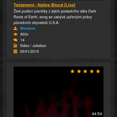
Testament - Native Blood [Live]
Živé podání písničky z jejich posledního alba Dark
Roots of Earth, song se zabývá upřenými právy
původních obyvatelů U.S.A.
Wormrot
802x
14
Video / Jukebox
05/01/2015
44:54