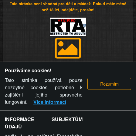
Táto stránka není vhodná pro děti a mládež. Pokud máte méně
než 18 let, odejděte, prosím!
Provozovatel stránky si vyhrazuje právo odstranit fotografie,
Používáme cookies!
videa a komentáře. Osoba, které se toto opatření provozovatele
stránky týče, ani osoba, která umístila fotografii nebo video na
Tato stránka používá pouze
stránku, nemůže z důvodu odstranění fotografie, videa nebo
nezbytné cookies, potřebné k
komentáře pro výše uvedenou okolnost uplatnit vůči
zajištění jejího správného
provozovateli stránky žádný nárok na náhradu škody nebo
fungování.
Více informací
nemajetkové újmy.
INFORMACE SUBJEKTŮM
ZVRÁCENÝ.CZ - Svět není zvrácenej. To jen
ÚDAJŮ
ty lidi...