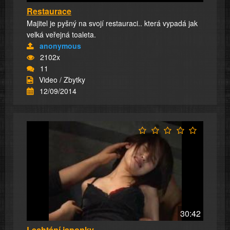
Restaurace
Majitel je pyšný na svojí restauraci.. která vypadá jak
velká veřejná toaleta.
anonymous
2102x
11
Video / Zbytky
12/09/2014
30:42
Lechtání japonky