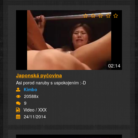
02:14
Japonská pyčovina
Asi porod naruby s uspokojením :-D
Kimbo
20588x
9
Video / XXX
24/11/2014