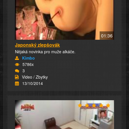
01:36
Japonský zlepšovák
Nějaká novinka pro muže alkáče.
Kimbo
5786x
3
Video / Zbytky
13/10/2014