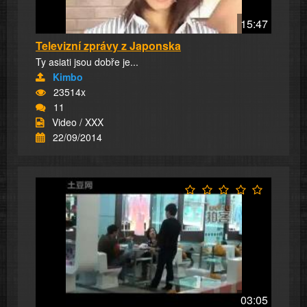
15:47
Televizní zprávy z Japonska
Ty asiati jsou dobře je...
Kimbo
23514x
11
Video / XXX
22/09/2014
03:05