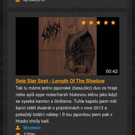
00:42
Sete Star Sept - Length Of The Shadow
Tak tu máme jedno japonské (basa,bicí) duo co hraje
nebo spíš sype noise/harsh hlukovou stěnu jako když
se vyseká kamion s činělama. Tuhle kapelu jsem měl
šanci vidět dvakrát o prázdninách v roce 2013 a
pokaždý totální náklep ! S tou japonkou jsem pak v
Hradci chvíly kalil.
Wormrot
1759x