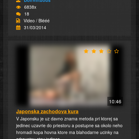
DonVirtuous
6838x
18
Video / Blééé
31/03/2014
10:46
Japonska zachodova kura
V Japonsku je uz davno znama metoda pri ktorej sa
jedinec uzavrie do priestoru a postupne sa okolo neho
hromadi kopa hovna ktore ma blahodarne ucinky na
zdravotny stav jedinca...