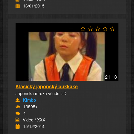
16/01/2015
21:13
Klasický japonský bukkake
Japonská mrdka všude :-D
Kimbo
13595x
4
Video / XXX
15/12/2014