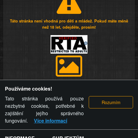
Táto stránka není vhodná pro děti a mládež. Pokud máte méně
než 18 let, odejděte, prosím!
Provozovatel stránky si vyhrazuje právo odstranit fotografie,
Používáme cookies!
videa a komentáře. Osoba, které se toto opatření provozovatele
stránky týče, ani osoba, která umístila fotografii nebo video na
Tato stránka používá pouze
stránku, nemůže z důvodu odstranění fotografie, videa nebo
nezbytné cookies, potřebné k
komentáře pro výše uvedenou okolnost uplatnit vůči
zajištění jejího správného
provozovateli stránky žádný nárok na náhradu škody nebo
fungování.
Více informací
nemajetkové újmy.