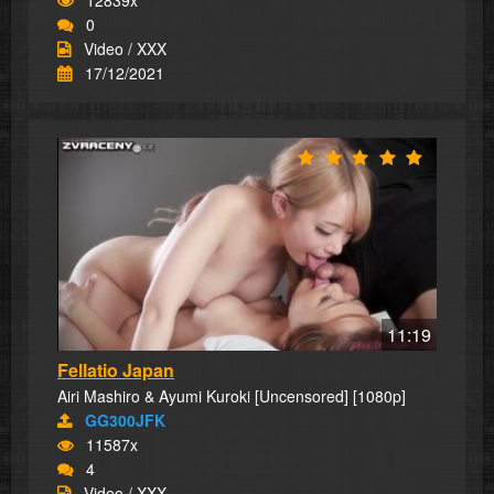
0
Video / XXX
17/12/2021
11:19
Fellatio Japan
Airi Mashiro & Ayumi Kuroki [Uncensored] [1080p]
GG300JFK
11587x
4
Video / XXX