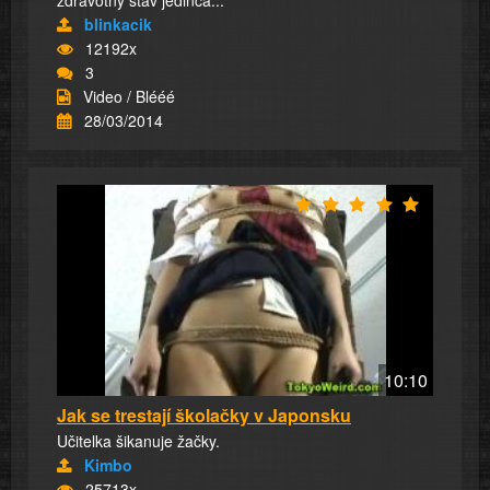
blinkacik
12192x
3
Video / Blééé
28/03/2014
10:10
Jak se trestají školačky v Japonsku
Učitelka šikanuje žačky.
Kimbo
25713x