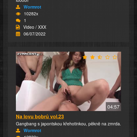
looool!
Wormrot
10282x
1
Video / XXX
06/07/2022
04:57
Na lovu bobrů vol.23
Gangbang s japontskou křehotinkou, pěkně na zmrda.
Wormrot
12839x