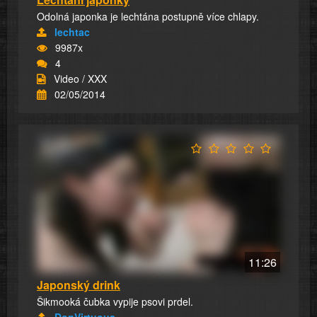
Odolná japonka je lechtána postupně více chlapy.
lechtac
9987x
4
Video / XXX
02/05/2014
11:26
Japonský drink
Šikmooká čubka vypije psovi prdel.