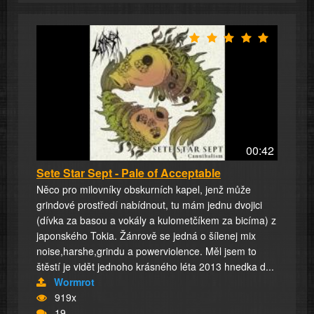
00:42
Sete Star Sept - Pale of Acceptable
Něco pro milovníky obskurních kapel, jenž může
grindové prostředí nabídnout, tu mám jednu dvojici
(dívka za basou a vokály a kulometčíkem za bicíma) z
japonského Tokia. Žánrově se jedná o šílenej mix
noise,harshe,grindu a powerviolence. Měl jsem to
štěstí je vidět jednoho krásného léta 2013 hnedka d...
Wormrot
919x
19