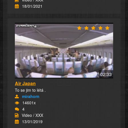
18/01/2021
02:33
Air Japan
To se jim to létá .
mirahorn
14601x
4
Video / XXX
13/01/2019