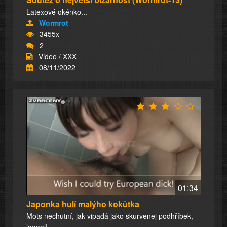
Latexové okénko...
Wormrot
3455x
2
Video / XXX
08/11/2022
01:34
Japonka hulí malýho kokůtka
Mots nechutní, jak vipadá jako skurvenej podhříbek,