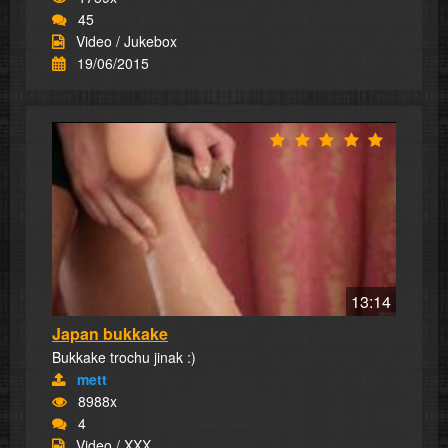
45
Video / Jukebox
19/06/2015
13:14
Japan bukkake
Bukkake trochu jinak :)
mett
8988x
4
Video / XXX