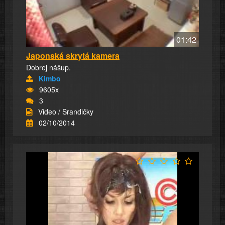
01:42
Japonská skrytá kamera
Dobrej nášup.
Kimbo
9605x
3
Video / Srandičky
02/10/2014