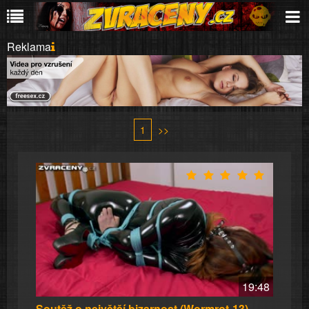
Reklama
1
>>
19:48
Soutěž o největší bizarnost (Wormrot-13)