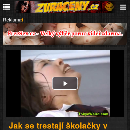
Reklama
Play
Video
Jak se trestají školačky v