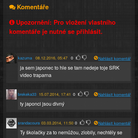
Komentáře
Upozornění: Pro vložení vlastního
komentáře je nutné se přihlásit.
kazuma
08.12.2016, 05:47
0
Nahlásit komentář
ja sem japonec to hle se tam nedeje toje SRK
video traparna
brekeka33
15.07.2014, 17:41
0
Nahlásit komentář
ty japonci jsou divný
srandacoura
03.03.2014, 11:50
0
Nahlásit komentář
Ty školačky za to nemůžou, zlobily, nechtěly se