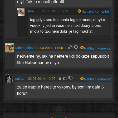
mýt. Tak je museli přinutit.
late
03.03.2014, 12:10
Nahlásit komentář
tag gdys sou to cunata tag se musej omyt a
vsecki v jedne vode neni taki dobry a bes
midla to taki neni dobri je tag machat
radimujel989
02.03.2014, 11:00
1
Nahlásit komentář
neuveritelny, jak na nektere lidi dokaze zapusobit
film Habermanuv mlyn
saliva
02.03.2014, 10:27
0
Nahlásit komentář
za tie trapne herecke vykony, by som im dala 5
korun