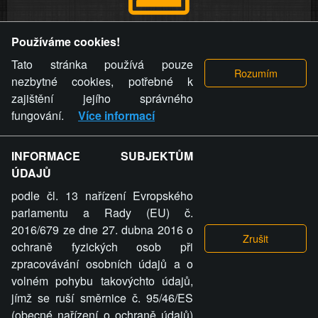
Provozovatel stránky si vyhrazuje právo odstranit fotografie,
Používáme cookies!
videa a komentáře. Osoba, které se toto opatření provozovatele
stránky týče, ani osoba, která umístila fotografii nebo video na
Tato stránka používá pouze
stránku, nemůže z důvodu odstranění fotografie, videa nebo
nezbytné cookies, potřebné k
komentáře pro výše uvedenou okolnost uplatnit vůči
zajištění jejího správného
provozovateli stránky žádný nárok na náhradu škody nebo
fungování.
Více informací
nemajetkové újmy.
INFORMACE SUBJEKTŮM
ZVRÁCENÝ.CZ - Svět není zvrácenej. To jen
ÚDAJŮ
ty lidi...
podle čl. 13 nařízení Evropského
parlamentu a Rady (EU) č.
2016/679 ze dne 27. dubna 2016 o
ochraně fyzických osob při
zpracovávání osobních údajů a o
ZVRÁCENÝ.CZ
volném pohybu takovýchto údajů,
jímž se ruší směrnice č. 95/46/ES
PRAVIDLA A PODMÍNKY
GDPR
COOKIES
(obecné nařízení o ochraně údajů)