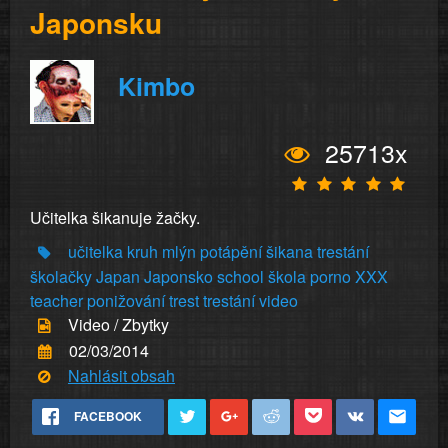
Japonsku
Kimbo
25713x
Učitelka šikanuje žačky.
učitelka
kruh
mlýn
potápění
šikana
trestání
školačky
Japan
Japonsko
school
škola
porno
XXX
teacher
ponižování
trest
trestání
video
Video / Zbytky
02/03/2014
Nahlásit obsah
FACEBOOK