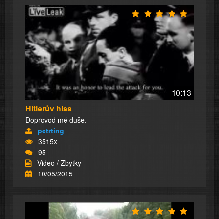
10:13
Hitlerův hlas
Doprovod mé duše.
petrting
3515x
95
Video / Zbytky
10/05/2015