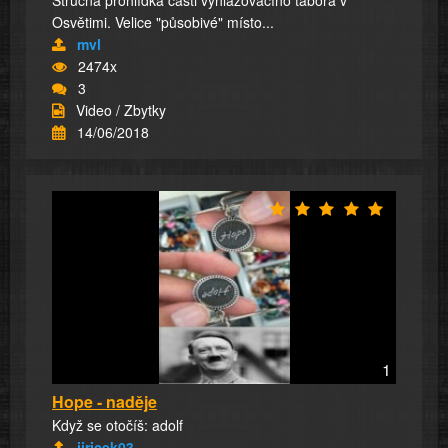
Osvětimi. Velice "působivé" místo...
mvl
2474x
3
Video / Zbytky
14/06/2018
1
Hope - naděje
Když se otočíš: adolf
jiricek03