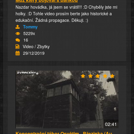
Nazdar hovádka, já jsem se vrátil!!! :D Chyběly jste mi
holky. :D Tohle video prosím berte jako historické a
edukační. Žádná propagace. Děkuji. :)
Tommy
5229x
16
Video / Zbytky
29/12/2019
02:41
Koncentrační tábor Osvětim - Březinka (Auschw...