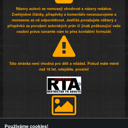
Názory autorů se nemusejí shodovat s názory redakce.
Zveřejněné články, příspěvky a komentáře necenzurujeme a
neneseme za ně odpovědnost. Jestliže považujete některý z
příspěvků za porušení autorských práv či jinak poškozující vaše
osobní práva oznamte nám to přes kontaktní formulář.
Táto stránka není vhodná pro děti a mládež. Pokud máte méně
než 18 let, odejděte, prosím!
Provozovatel stránky si vyhrazuje právo odstranit fotografie,
Používáme cookies!
videa a komentáře. Osoba, které se toto opatření provozovatele