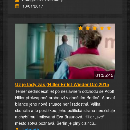
13/01/2017
01:55:45
Už je tady zas (Hitler-Er-Ist-Wieder-Da) 2015
Téměř sedmdesát let po neslavném odchodu se Adolf
Hitler překvapeně probouzí v dnešním Berlíně. A první
bilance jeho nové situace není radostná. Válka
skončila a to porážkou, jeho politická strana neexistuje
a chybí mu i milovaná Eva Braunová. Hitler „své"
město sotva poznává. Berlín je plný cizinců...
Labrinth