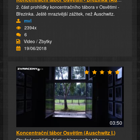
2. část prohlídky koncentračního tábora v Osvětimi -
Březinka. Ještě mrazivější zážitek, než Auschwitz.
mvl
2394x
6
Video / Zbytky
19/06/2018
03:50
Koncentrační tábor Osvětim (Auschwitz I.)
Stručná prohlídka části vyhlazovacího tábora v