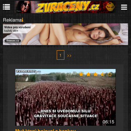
Reklama
1
>>
06:15
Muž který bojoval s bankou