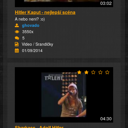
03:02
Hitler Kaput - nejlepší scéna
A nebo neni? :o)
ghovado
3550x
5
Video / Srandičky
01/09/2014
04:30
Sharkass - Adolf Hitler