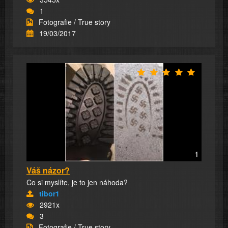
1
Fotografie / True story
19/03/2017
1
Váš názor?
Co si myslíte, je to jen náhoda?
tibor1
2921x
3
Fotografie / True story