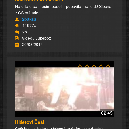
No o toto se musim podělit, pobavilo mě to :D Slečna
z ČS má talent.
2baksa
11977x
28
Video / Jukebox
20/08/2014
02:45
Hitlerovi Češi
Češi byli za Hitlera výslovně uváděni jako árijský