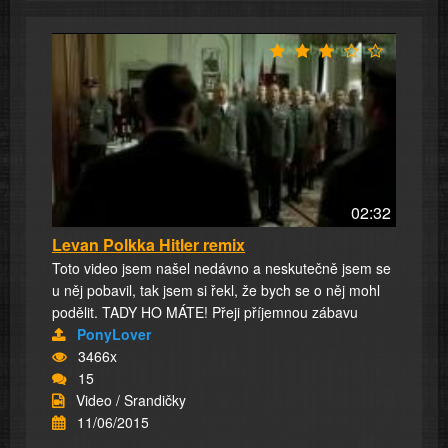
02:32
Levan Polkka Hitler remix
Toto video jsem našel nedávno a neskutečně jsem se
u něj pobavil, tak jsem si řekl, že bych se o něj mohl
podělit. TADY HO MÁTE! Přeji příjemnou zábavu
PonyLover
3466x
15
Video / Srandičky
11/06/2015