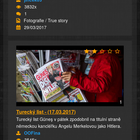
3832x
1
Fotografie / True story
29/03/2017
1
Turecký list - (17.03.2017)
Turecký list Güneş v pátek zpodobnil na titulní straně
německou kancléřku Angelu Merkelovou jako Hitlera.
OOFina
3545x