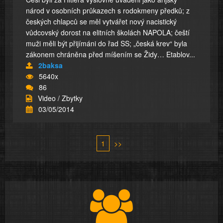
národ v osobních průkazech s rodokmeny předků; z
českých chlapců se měl vytvářet nový nacistický
vůdcovský dorost na elitních školách NAPOLA; čeští
muži měli být přijímáni do řad SS; „česká krev“ byla
zákonem chráněna před míšením se Židy… Etablov...
2baksa
5640x
86
Video / Zbytky
03/05/2014
1
>>