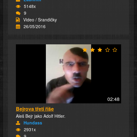
5148x
9
Video / Srandičky
26/05/2016
02:48
Bejrova třetí říše
Aleš Bejr jako Adolf Hitler.
Hundass
2931x
9