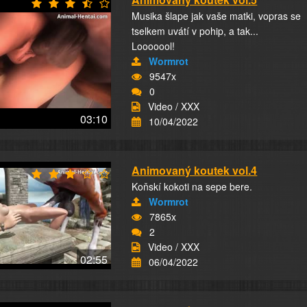
Musika šlape jak vaše matki, vopras se
tselkem uvátí v pohip, a tak...
Looooool!
Wormrot
9547x
0
Video / XXX
03:10
10/04/2022
Animovaný koutek vol.4
Koňskí kokoti na sepe bere.
Wormrot
7865x
2
Video / XXX
02:55
06/04/2022