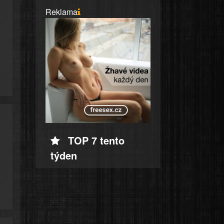
Reklama
TOP 7 tento
týden