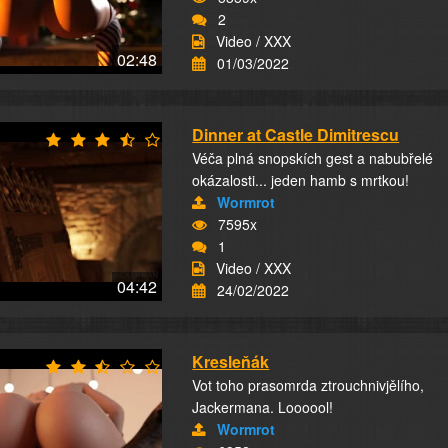
2
Video / XXX
02:48
01/03/2022
Dinner at Castle Dimitrescu
Véča plná snopskích gest a nabubřelé
okázalosti... jeden hamb s mrtkou!
Wormrot
7595x
1
Video / XXX
04:42
24/02/2022
Kresleňák
Vot toho prasomrda ztrouchnivjělího,
Jackermana. Loooool!
Wormrot