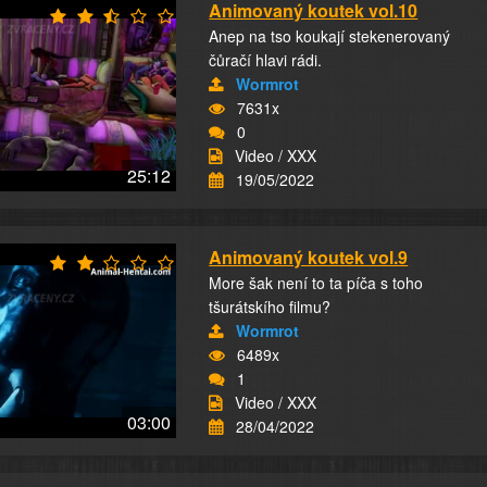
Animovaný koutek vol.10
Anep na tso koukají stekenerovaný
čůračí hlavi rádi.
Wormrot
7631x
0
Video / XXX
25:12
19/05/2022
Animovaný koutek vol.9
More šak není to ta píča s toho
tšurátskího filmu?
Wormrot
6489x
1
Video / XXX
03:00
28/04/2022