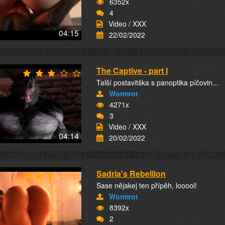
6352x
4
Video / XXX
04:15
22/02/2022
The Captive - part I
Talší postavitška s panoptika píčovin...
Wormrot
4271x
3
Video / XXX
04:14
20/02/2022
Sadria's Rebellion
Sase nějakej ten přípěh, looool!
Wormrot
8392x
2