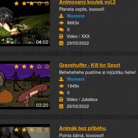
Animovaný koutek vol.3
Planeta vopits, loooool!
Wormrot
8663x
0
Video / XXX
04:02
29/03/2022
Gravehuffer - Kill for Sport
Behehehehe pustíme si mjůzičku hehe!
Wormrot
1949x
0
Video / Jukebox
03:20
26/03/2022
Animák bez příběhu
Pointa šátná, looooool!