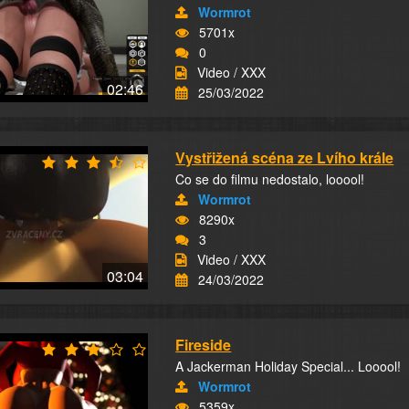
Wormrot
5701x
0
Video / XXX
02:46
25/03/2022
Vystřižená scéna ze Lvího krále
Co se do filmu nedostalo, looool!
Wormrot
8290x
3
Video / XXX
03:04
24/03/2022
Fireside
A Jackerman Holiday Special... Looool!
Wormrot
5359x