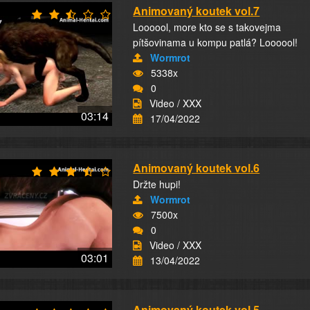
Animovaný koutek vol.7
Loooool, more kto se s takovejma
pítšovinama u kompu patlá? Loooool!
Wormrot
5338x
0
Video / XXX
03:14
17/04/2022
Animovaný koutek vol.6
Držte hupi!
Wormrot
7500x
0
Video / XXX
03:01
13/04/2022
Animovaný koutek vol.5