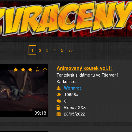
1
2
3
4
5
>>
Animovaný koutek vol.11
Tentokrát si dáme tu vo Tšervení
Karkultse...
Wormrot
10658x
0
Video / XXX
09:18
26/05/2022