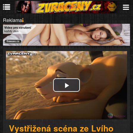
Reklama
Play
Video
Vystřižená scéna ze Lvího