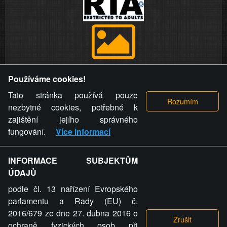
Provozovatel stránky si vyhrazuje právo odstranit fotografie,
Používáme cookies!
videa a komentáře. Osoba, které se toto opatření provozovatele
stránky týče, ani osoba, která umístila fotografii nebo video na
Tato stránka používá pouze
stránku, nemůže z důvodu odstranění fotografie, videa nebo
nezbytné cookies, potřebné k
komentáře pro výše uvedenou okolnost uplatnit vůči
zajištění jejího správného
provozovateli stránky žádný nárok na náhradu škody nebo
fungování.
Více informací
nemajetkové újmy.
INFORMACE SUBJEKTŮM
ZVRÁCENÝ.CZ - Svět není zvrácenej. To jen
ÚDAJŮ
ty lidi...
podle čl. 13 nařízení Evropského
parlamentu a Rady (EU) č.
2016/679 ze dne 27. dubna 2016 o
ochraně fyzických osob při