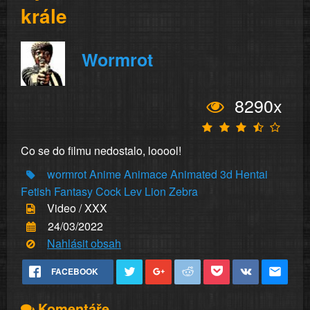
krále
Wormrot
8290x
Co se do filmu nedostalo, looool!
wormrot
Anime
Animace
Animated
3d
Hentai
Fetish
Fantasy
Cock
Lev
Lion
Zebra
Video / XXX
24/03/2022
Nahlásit obsah
FACEBOOK
Komentáře