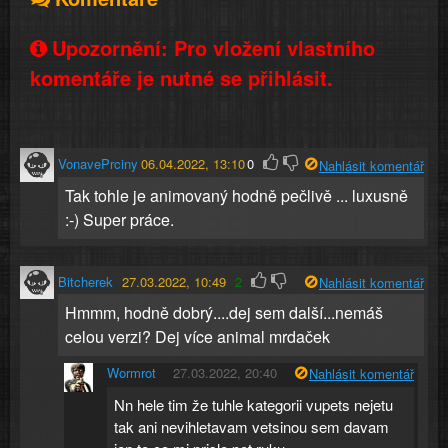
Upozornění: Pro vložení vlastního
komentáře je nutné se přihlásit.
VonavePrciny
06.04.2022, 13:10
0
Nahlásit komentář
Tak tohle je animovaný hodně pečlivě ... luxusně
:-) Super práce.
Bitcherek
27.03.2022, 10:49
2
Nahlásit komentář
Hmmm, hodně dobrý....dej sem další...nemáš
celou verzi? Dej více animal mrdaček
Wormrot
27.03.2022, 20:40
Nahlásit komentář
Nn hele tim že tuhle kategorii vupets nejetu
tak ani nevihletavam vetsinou sem davam