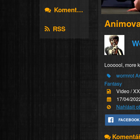
Komentáře
Animova
RSS
W
Loooool, more k
wormrot
A
Fantasy
Video / X
17/04/202
Nahlásit 
FACEBOOK
Komentá