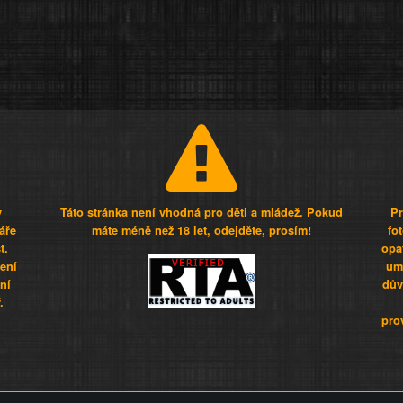
y
Táto stránka není vhodná pro děti a mládež. Pokud
Pr
áře
máte méně než 18 let, odejděte, prosím!
fo
t.
opa
šení
umí
ní
dův
.
pro