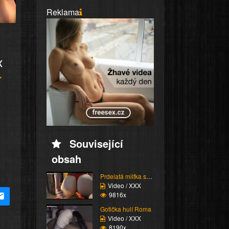
Reklama
x
Související
obsah
Prdelatá milfka si ose...
Video / XXX
9816x
Gotička hulí Roma
Video / XXX
8190x