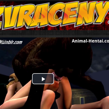
Play
Video