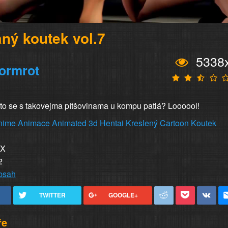
ný koutek vol.7
5338
ormrot
to se s takovejma pítšovinama u kompu patlá? Loooool!
nime
Animace
Animated
3d
Hentai
Kreslený
Cartoon
Koutek
XX
2
obsah
TWITTER
GOOGLE+
ře