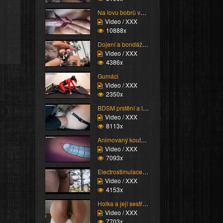
Na lovu bobrů vol.76
e
Video / XXX
10888x
Dojení a bondáž vemen
Video / XXX
4386x
Gumáci
Video / XXX
2350x
BDSM prstění a lízání ...
Video / XXX
8113x
Animovaný koutek vol.1...
Video / XXX
7093x
Electrostimulace pinďo...
Video / XXX
4153x
Holka a její sestřih c...
Video / XXX
7703x