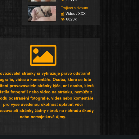
Trojkos s dvouma kurva...
Video / XXX
6623x
ovozovatel stránky si vyhrazuje právo odstranit
tografie, videa a komentáře. Osoba, které se toto
tření provozovatele stránky týče, ani osoba, která
stila fotografii nebo video na stránku, nemůže z
odu odstranění fotografie, videa nebo komentáře
pro výše uvedenou okolnost uplatnit vůči
vozovateli stránky žádný nárok na náhradu škody
nebo nemajetkové újmy.