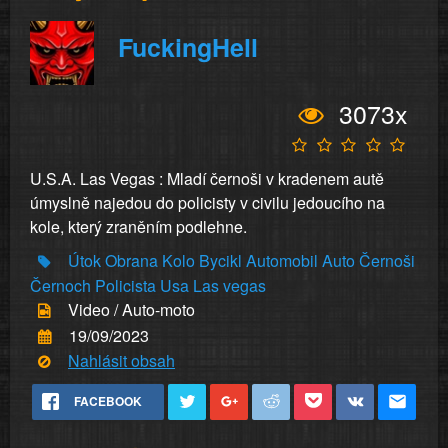
FuckingHell
3073x
U.S.A. Las Vegas : Mladí černoši v kradenem autě
úmyslně najedou do policisty v civilu jedoucího na
kole, který zraněním podlehne.
Útok
Obrana
Kolo
Bycikl
Automobil
Auto
Černoši
Černoch
Policista
Usa
Las vegas
Video / Auto-moto
19/09/2023
Nahlásit obsah
FACEBOOK