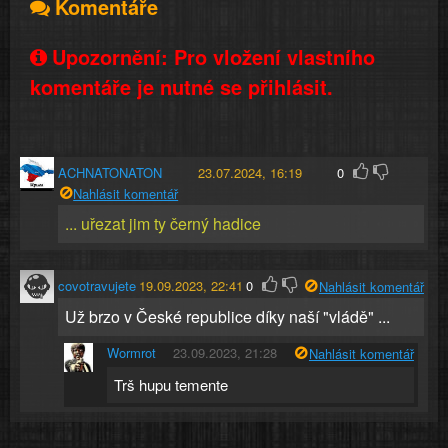
Komentáře
Upozornění: Pro vložení vlastního
komentáře je nutné se přihlásit.
ACHNATONATON
23.07.2024, 16:19
0
Nahlásit komentář
... uřezat jim ty černý hadice
covotravujete
19.09.2023, 22:41
0
Nahlásit komentář
Už brzo v České republice díky naší "vládě" ...
Wormrot
23.09.2023, 21:28
Nahlásit komentář
Trš hupu temente