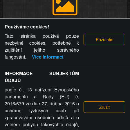
Provozovatel stránky si vyhrazuje právo odstranit fotografie,
Používáme cookies!
videa a komentáře. Osoba, které se toto opatření provozovatele
stránky týče, ani osoba, která umístila fotografii nebo video na
Tato stránka používá pouze
stránku, nemůže z důvodu odstranění fotografie, videa nebo
nezbytné cookies, potřebné k
komentáře pro výše uvedenou okolnost uplatnit vůči
zajištění jejího správného
provozovateli stránky žádný nárok na náhradu škody nebo
fungování.
Více informací
nemajetkové újmy.
INFORMACE SUBJEKTŮM
ZVRÁCENÝ.CZ - Svět není zvrácenej. To jen
ÚDAJŮ
ty lidi...
podle čl. 13 nařízení Evropského
parlamentu a Rady (EU) č.
2016/679 ze dne 27. dubna 2016 o
ochraně fyzických osob při
zpracovávání osobních údajů a o
ZVRÁCENÝ.CZ
volném pohybu takovýchto údajů,