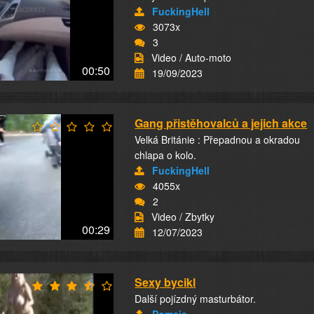
FuckingHell
3073x
3
Video / Auto-moto
00:50
19/09/2023
Gang přistěhovalců a jejich akce
Velká Británie : Přepadnou a okradou
chlapa o kolo.
FuckingHell
4055x
2
Video / Zbytky
00:29
12/07/2023
Sexy bycikl
Další pojízdný masturbátor.