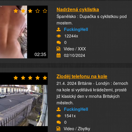
Nadržená cyklistka
Španělsko : Dupačka s cyklistkou pod
mostem.
FuckingHell
12244x
0
Video / XXX
02:35
02/10/2024
Zloděj telefonu na kole
21.4. 2024 Británie - Londýn : černoch
na kole si vydělává krádežemi, prostě
již klasický den v mnoha Britských
městech.
FuckingHell
1541x
0
Video / Zbytky