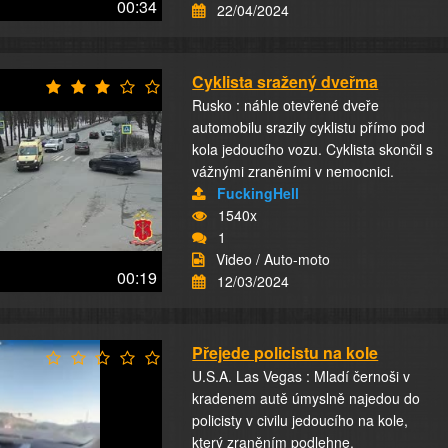
00:34
22/04/2024
Cyklista sražený dveřma
Rusko : náhle otevřené dveře
automobilu srazily cyklistu přímo pod
kola jedoucího vozu. Cyklista skončil s
vážnými zraněními v nemocnici.
FuckingHell
1540x
1
Video / Auto-moto
00:19
12/03/2024
Přejede policistu na kole
U.S.A. Las Vegas : Mladí černoši v
kradenem autě úmyslně najedou do
policisty v civilu jedoucího na kole,
který zraněním podlehne.