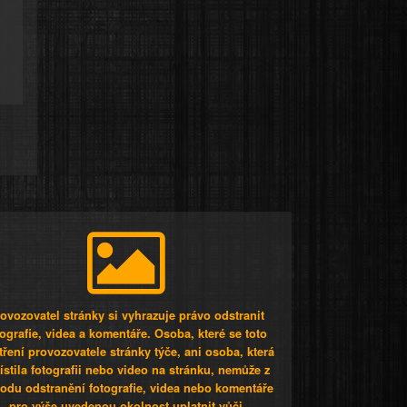
ovozovatel stránky si vyhrazuje právo odstranit
tografie, videa a komentáře. Osoba, které se toto
tření provozovatele stránky týče, ani osoba, která
stila fotografii nebo video na stránku, nemůže z
odu odstranění fotografie, videa nebo komentáře
pro výše uvedenou okolnost uplatnit vůči