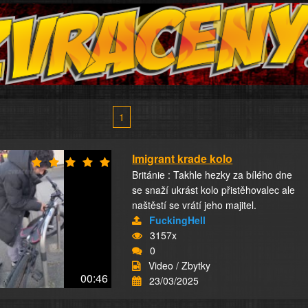
1
Imigrant krade kolo
Británie : Takhle hezky za bílého dne
se snaží ukrást kolo přistěhovalec ale
naštěstí se vrátí jeho majitel.
FuckingHell
3157x
0
Video / Zbytky
00:46
23/03/2025