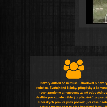
Názory autorů se nemusejí shodovat s názor
redakce. Zveřejněné články, příspěvky a koment
necenzurujeme a neneseme za ně odpovědnos
Jestliže považujete některý z příspěvků za poru
autorských práv či jinak poškozující vaše osob
práva oznamte nám to přes kontaktní formulář