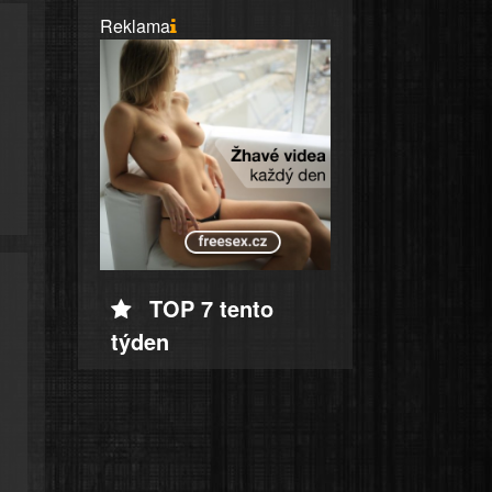
Reklama
TOP 7 tento
týden