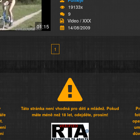
Pomeje
19133x
9
Video / XXX
01:15
14/08/2009
1
y
Táto stránka není vhodná pro děti a mládež. Pokud
Pr
áře
máte méně než 18 let, odejděte, prosím!
fo
t.
opa
šení
umí
ní
dův
.