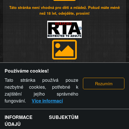
Táto stránka není vhodná pro děti a mládež. Pokud máte méně
než 18 let, odejděte, prosím!
Provozovatel stránky si vyhrazuje právo odstranit fotografie,
Používáme cookies!
videa a komentáře. Osoba, které se toto opatření provozovatele
stránky týče, ani osoba, která umístila fotografii nebo video na
Tato stránka používá pouze
stránku, nemůže z důvodu odstranění fotografie, videa nebo
nezbytné cookies, potřebné k
komentáře pro výše uvedenou okolnost uplatnit vůči
zajištění jejího správného
provozovateli stránky žádný nárok na náhradu škody nebo
fungování.
Více informací
nemajetkové újmy.
INFORMACE SUBJEKTŮM
ZVRÁCENÝ.CZ - Svět není zvrácenej. To jen
ÚDAJŮ