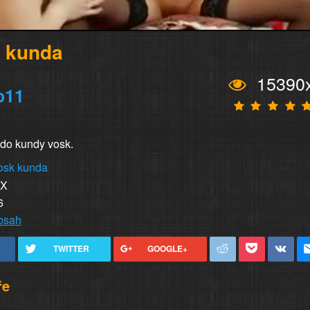
 kunda
15390
o11
 do kundy vosk.
osk
kunda
XX
6
obsah
TWITTER
GOOGLE+
ře