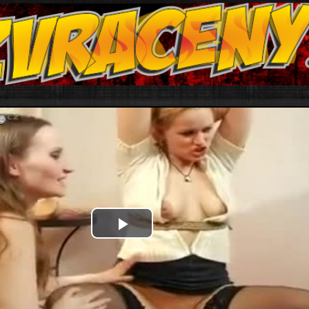
Play
Video