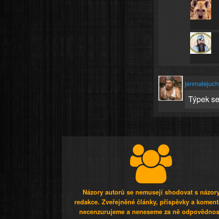
jenmalejuch
Týpek se
Názory autorů se nemusejí shodovat s názor
redakce. Zveřejněné články, příspěvky a koment
necenzurujeme a neneseme za ně odpovědnos