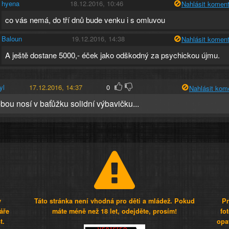
hyena
18.12.2016, 10:46
Nahlásit koment
co vás nemá, do tří dnů bude venku i s omluvou
Baloun
19.12.2016, 14:38
Nahlásit koment
A ještě dostane 5000,- éček jako odškodný za psychickou újmu.
yl
17.12.2016, 14:37
0
Nahlásit kom
bou nosí v baťůžku solidní výbavičku...
y
Táto stránka není vhodná pro děti a mládež. Pokud
Pr
áře
máte méně než 18 let, odejděte, prosím!
fo
t.
opa