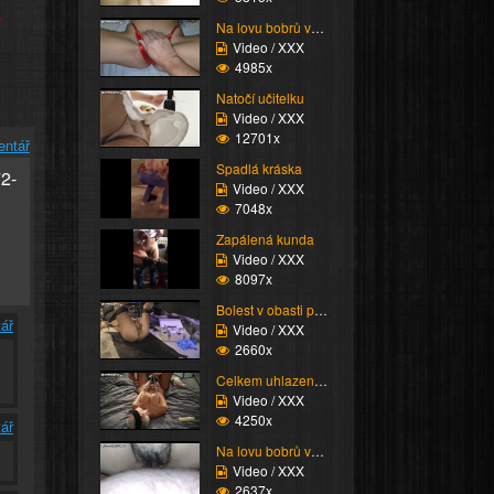
e
Na lovu bobrů vol.73
Video / XXX
4985x
Natočí učitelku
Video / XXX
12701x
entář
Spadlá kráska
72-
Video / XXX
7048x
Zapálená kunda
Video / XXX
8097x
Bolest v obasti péra
ář
Video / XXX
2660x
Celkem uhlazená breast...
Video / XXX
4250x
ář
Na lovu bobrů vol.67
Video / XXX
2637x