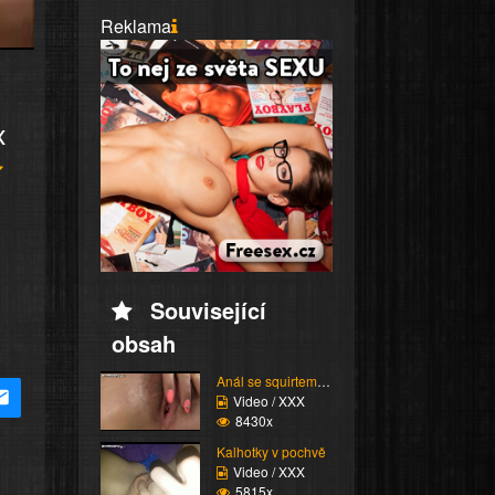
Reklama
x
Související
obsah
Anál se squirtem nakon...
Video / XXX
8430x
Kalhotky v pochvě
Video / XXX
5815x