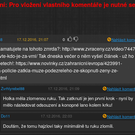
í: Pro vložení vlastního komentáře je nutné s
88
17.12.2016, 21:07
0
Nahlásit kom
Pamatujete na tohoto zmrda?: http://www.zvraceny.cz/video/744
vte-kdo-je-za-vmi/ Tak dneska večer o něm vyšel článek - už ho
petech!: https://www.novinky.cz/zahranicni/evropa/423991-
policie-zatkla-muze-podezreleho-ze-skopnuti-zeny-ze-
tml
Zvrhlyrebel88
17.12.2016, 21:09
Nahlásit koment
Holka měla zlomenou ruku. Tak zatknutí je jen první krok - nyní by
mělo následovat odsouzení a konopné lano kolem krku!
Do11
17.12.2016, 22:03
Nahlásit koment
Doufám, že tomu hajzlovi taky minimálně tu ruku zlomili.