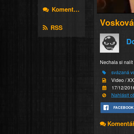
Komentáře
Vosková
RSS
D
Nechala si nalít
svázaná
v
Video / X
17/12/201
Nahlásit 
FACEBOOK
Komentá