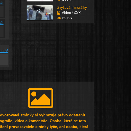
ář
Zvyšování morálky
Video / XXX
6272x
ář
entář
ovozovatel stránky si vyhrazuje právo odstranit
tografie, videa a komentáře. Osoba, které se toto
tření provozovatele stránky týče, ani osoba, která