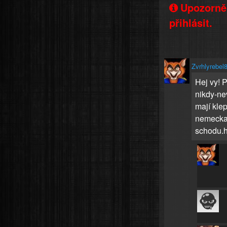
Upozorněn
přihlásit.
Zvrhlyrebel
Hej vy! 
nikdy-ne
mají kle
nemecka-
schodu.h