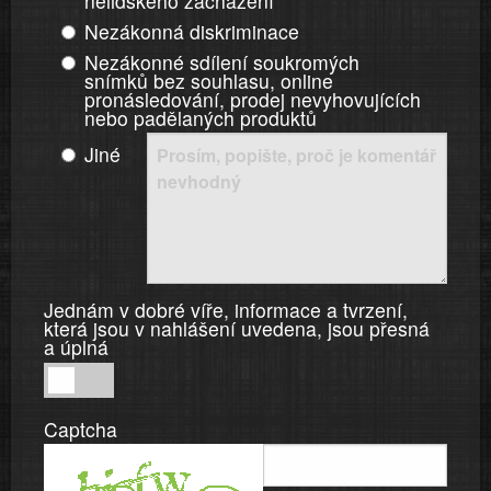
nelidského zacházení
Nezákonná diskriminace
Nezákonné sdílení soukromých
snímků bez souhlasu, online
pronásledování, prodej nevyhovujících
nebo padělaných produktů
Jiné
Jednám v dobré víře, informace a tvrzení,
která jsou v nahlášení uvedena, jsou přesná
a úplná
Jednám
v
Captcha
dobré
víře,
informace