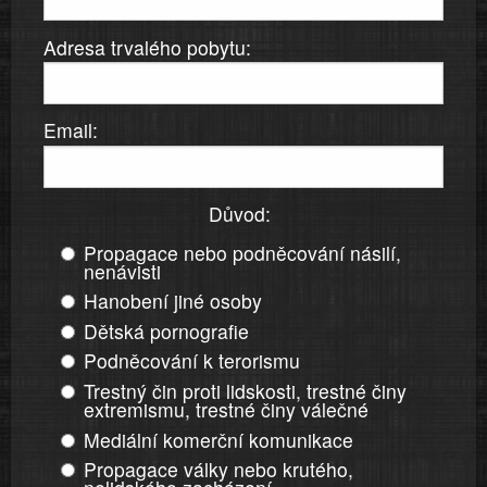
Adresa trvalého pobytu:
Email:
Důvod:
Propagace nebo podněcování násilí,
nenávisti
Hanobení jiné osoby
Dětská pornografie
Podněcování k terorismu
Trestný čin proti lidskosti, trestné činy
extremismu, trestné činy válečné
Mediální komerční komunikace
Propagace války nebo krutého,