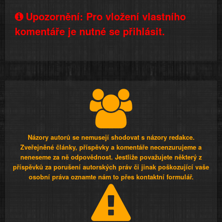
Upozornění: Pro vložení vlastního
komentáře je nutné se přihlásit.
Názory autorů se nemusejí shodovat s názory redakce.
Zveřejněné články, příspěvky a komentáře necenzurujeme a
neneseme za ně odpovědnost. Jestliže považujete některý z
příspěvků za porušení autorských práv či jinak poškozující vaše
osobní práva oznamte nám to přes kontaktní formulář.