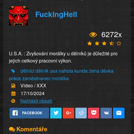
FuckingHell
6272x
U.S.A. : Zvyšování morálky u dělníků je důležité pro
jejich celkový pracovní výkon.
dělníci
dělník
usa
nahota
kunda
žena
děvka
práce
zaměstnanec
morálka
Video / XXX
17/10/2024
Nahlásit obsah
FACEBOOK
Komentáře