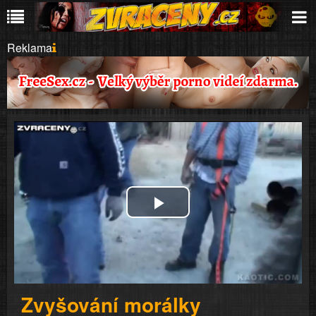
Reklama
Play
Video
Zvyšování morálky