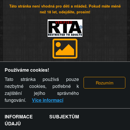
Táto stránka není vhodná pro děti a mládež. Pokud máte méně
než 18 let, odejděte, prosím!
Provozovatel stránky si vyhrazuje právo odstranit fotografie,
Používáme cookies!
videa a komentáře. Osoba, které se toto opatření provozovatele
stránky týče, ani osoba, která umístila fotografii nebo video na
Tato stránka používá pouze
stránku, nemůže z důvodu odstranění fotografie, videa nebo
nezbytné cookies, potřebné k
komentáře pro výše uvedenou okolnost uplatnit vůči
zajištění jejího správného
provozovateli stránky žádný nárok na náhradu škody nebo
fungování.
Více informací
nemajetkové újmy.
INFORMACE SUBJEKTŮM
ZVRÁCENÝ.CZ - Svět není zvrácenej. To jen
ÚDAJŮ
ty lidi...