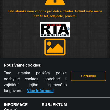
Táto stránka není vhodná pro děti a mládež. Pokud máte méně
než 18 let, odejděte, prosím!
Provozovatel stránky si vyhrazuje právo odstranit fotografie,
Používáme cookies!
videa a komentáře. Osoba, které se toto opatření provozovatele
stránky týče, ani osoba, která umístila fotografii nebo video na
Tato stránka používá pouze
stránku, nemůže z důvodu odstranění fotografie, videa nebo
nezbytné cookies, potřebné k
komentáře pro výše uvedenou okolnost uplatnit vůči
zajištění jejího správného
provozovateli stránky žádný nárok na náhradu škody nebo
fungování.
Více informací
nemajetkové újmy.
INFORMACE SUBJEKTŮM
ZVRÁCENÝ.CZ - Svět není zvrácenej. To jen