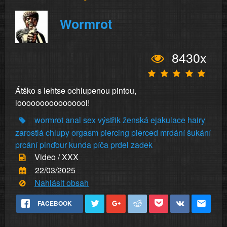
Wormrot
8430x
Átško s lehtse ochlupenou pintou,
loooooooooooooool!
wormrot
anal
sex
výstřik
ženská
ejakulace
hairy
zarostlá
chlupy
orgasm
piercing
pierced
mrdání
šukání
prcání
pinďour
kunda
píča
prdel
zadek
Video / XXX
22/03/2025
Nahlásit obsah
FACEBOOK