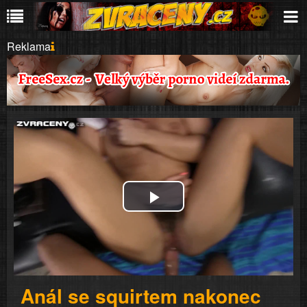
Reklama
Play
Video
Anál se squirtem nakonec