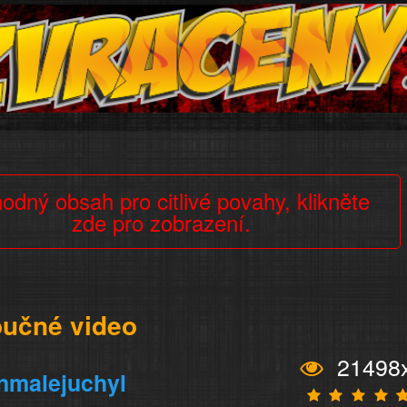
odný obsah pro citlivé povahy, klikněte
zde pro zobrazení.
oučné video
21498
nmalejuchyl