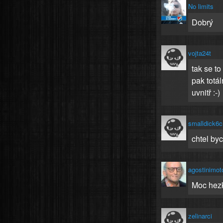
No limits
Dobrý
vojta24t
tak se t
pak totá
uvnitř :-)
smalldick6
chtel byc
agostinimot
Moc hezk
zelinarci