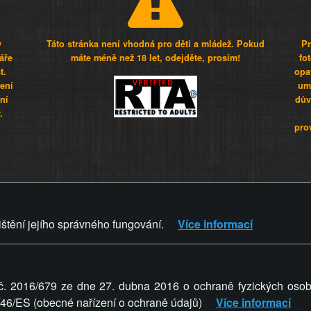
y
Táto stránka není vhodná pro děti a mládež. Pokud
Pr
áře
máte méně než 18 let, odejděte, prosím!
fo
t.
opa
šení
umí
ní
dův
.
pro
Z - Svět není zvrácenej. To jen
ištění jejího správného fungování.
Více informací
ZVRÁCENÝ.CZ
PRAVIDLA A 
č. 2016/679 ze dne 27. dubna 2016 o ochraně fyzických osob
5/46/ES (obecné nařízení o ochraně údajů)
Více informací