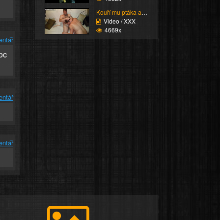
Kouří mu ptáka a líže ...
Video / XXX
4669x
entář
Moc
entář
entář