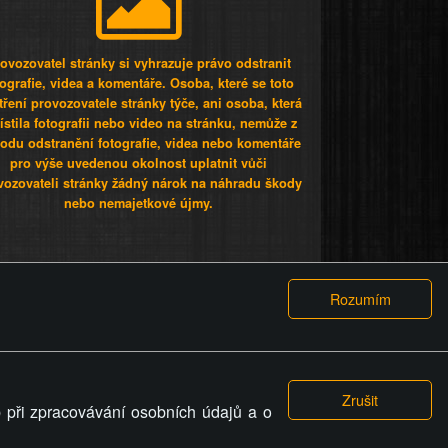
ovozovatel stránky si vyhrazuje právo odstranit
tografie, videa a komentáře. Osoba, které se toto
tření provozovatele stránky týče, ani osoba, která
stila fotografii nebo video na stránku, nemůže z
odu odstranění fotografie, videa nebo komentáře
pro výše uvedenou okolnost uplatnit vůči
vozovateli stránky žádný nárok na náhradu škody
nebo nemajetkové újmy.
 ty lidi...
PODMÍNKY
GDPR
COOKIES
 při zpracovávání osobních údajů a o