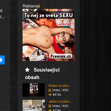
Reklama
ně
...
Související
obsah
e
Šukání ve stínu
Video / XXX
8413x
Jebání s tlustou Scani...
Video / XXX
4778x