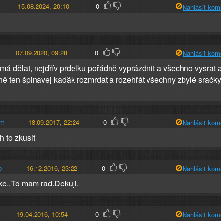
15.08.2024, 20:10
0
Nahlásit kom
07.09.2020, 09:28
0
Nahlásit kom
o má dělat, nejdřív prdelku pořádně vyprázdnit a všechno vysrat 
lně ten špinavej kaďák rozmrdat a rozehřát všechny zbylé sračky
cm
18.09.2017, 22:24
0
Nahlásit kom
h to zkusit
o
16.12.2016, 23:22
0
Nahlásit kom
e..To mam rad.Dekuji.
19.04.2016, 10:54
0
Nahlásit kom