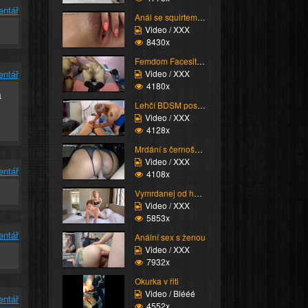
entář
Anál se squirtem nakon...
Video / XXX
8430x
Femdom Facesitting vol...
Video / XXX
entář
4180x
a
Lehčí BDSM postaršího ...
Video / XXX
4128x
Mrdání s černoškou
Video / XXX
entář
4108x
Vymrdanej od holky
Video / XXX
5853x
entář
Anální sex s ženou
Video / XXX
7932x
Okurka v řiti
Video / Blééé
entář
4552x