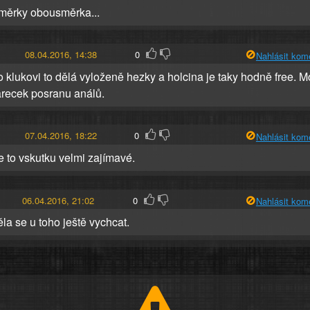
měrky obousměrka...
08.04.2016, 14:38
0
Nahlásit kom
jo klukovi to dělá vyloženě hezky a holcina je taky hodně free. 
recek posranu análů.
07.04.2016, 18:22
0
Nahlásit kom
je to vskutku velmi zajímavé.
06.04.2016, 21:02
0
Nahlásit kom
a se u toho ještě vychcat.