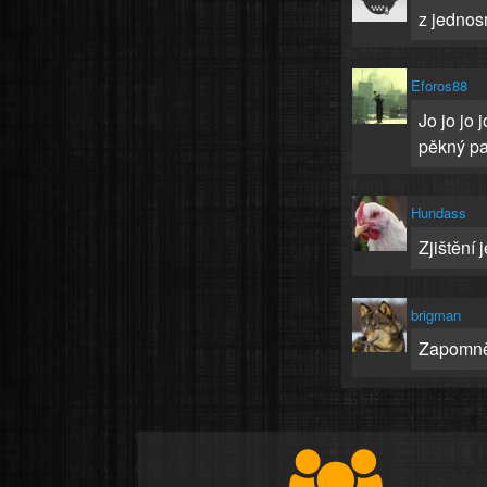
z jednos
Eforos88
Jo jo jo 
pěkný pa
Hundass
Zjištění 
brigman
Zapomněl