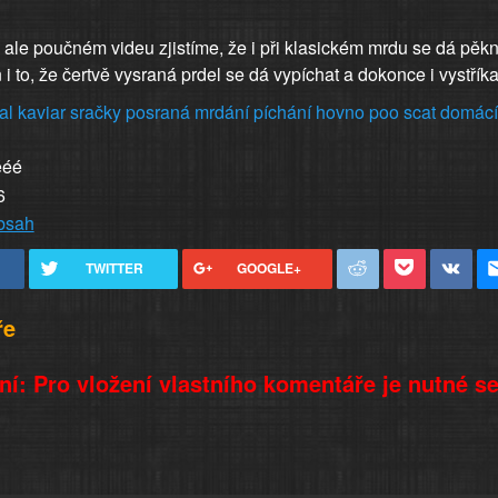
 ale poučném videu zjistíme, že i při klasickém mrdu se dá pěk
 i to, že čertvě vysraná prdel se dá vypíchat a dokonce i vystříkat
al
kaviar
sračky
posraná
mrdání
píchání
hovno
poo
scat
domácí
ééé
6
obsah
TWITTER
GOOGLE+
ře
í: Pro vložení vlastního komentáře je nutné s