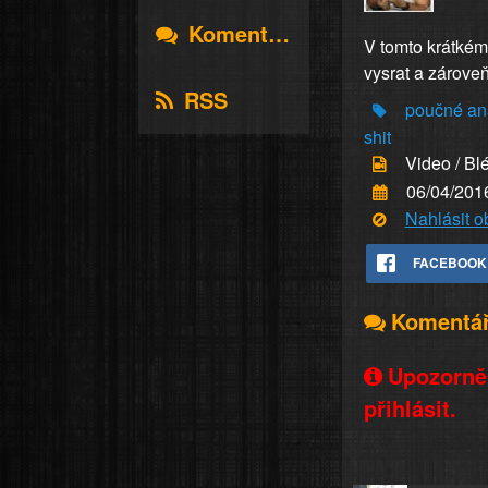
Komentáře
V tomto krátkém
vysrat a zároveň
RSS
poučné
an
shit
Video / Bl
06/04/201
Nahlásit 
FACEBOOK
Komentá
Upozorněn
přihlásit.