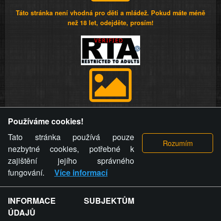
Táto stránka není vhodná pro děti a mládež. Pokud máte méně
než 18 let, odejděte, prosím!
Provozovatel stránky si vyhrazuje právo odstranit fotografie,
Používáme cookies!
videa a komentáře. Osoba, které se toto opatření provozovatele
stránky týče, ani osoba, která umístila fotografii nebo video na
Tato stránka používá pouze
stránku, nemůže z důvodu odstranění fotografie, videa nebo
nezbytné cookies, potřebné k
komentáře pro výše uvedenou okolnost uplatnit vůči
zajištění jejího správného
provozovateli stránky žádný nárok na náhradu škody nebo
fungování.
Více informací
nemajetkové újmy.
INFORMACE SUBJEKTŮM
ZVRÁCENÝ.CZ - Svět není zvrácenej. To jen
ÚDAJŮ