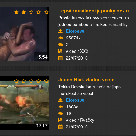
Lepsi znasilneni japonky nez negrice ktera to...
Proste takovy fajnovy sex v bazenu s
jednou bamboo a hrstkou romantiky.
Eforos88
25874x
2
Video / XXX
15:54
22/07/2016
Jeden Nick vladne vsem
Tekke Revolution a moje nejlepsi
malickost ze vsech.
Eforos88
1863x
19
Video / Rvačky
02:17
21/07/2016