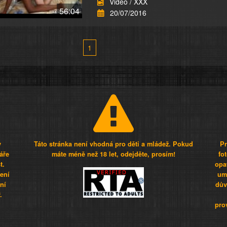
Video / XXX
56:04
20/07/2016
1
y
Táto stránka není vhodná pro děti a mládež. Pokud
Pr
áře
máte méně než 18 let, odejděte, prosím!
fo
t.
opa
šení
umí
ní
dův
.
pro