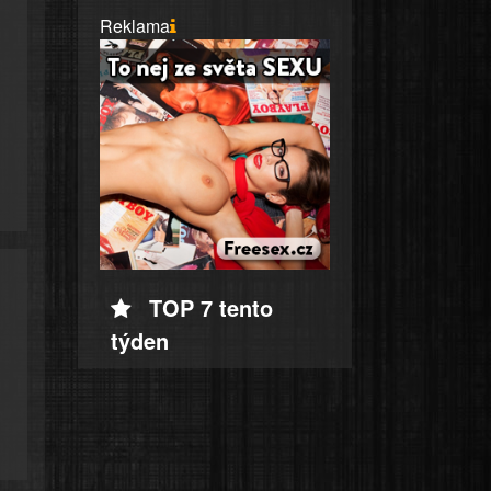
Reklama
TOP 7 tento
týden