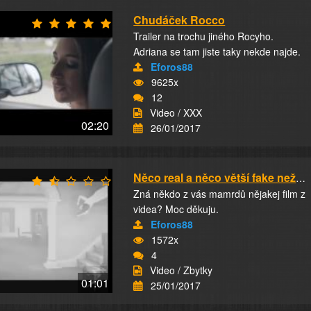
Chudáček Rocco
Trailer na trochu jiného Rocyho.
Adriana se tam jiste taky nekde najde.
Eforos88
9625x
12
Video / XXX
02:20
26/01/2017
Něco real a něco větší fake než holokaust a v...
Zná někdo z vás mamrdů nějakej film z
videa? Moc děkuju.
Eforos88
1572x
4
Video / Zbytky
01:01
25/01/2017