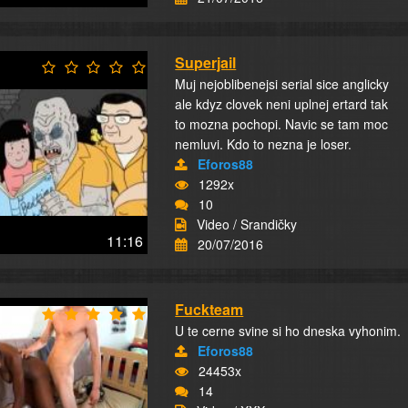
Superjail
Muj nejoblibenejsi serial sice anglicky
ale kdyz clovek neni uplnej ertard tak
to mozna pochopi. Navic se tam moc
nemluvi. Kdo to nezna je loser.
Eforos88
1292x
10
Video / Srandičky
11:16
20/07/2016
Fuckteam
U te cerne svine si ho dneska vyhonim.
Eforos88
24453x
14