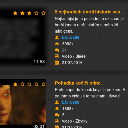
5 nejhorších úmrtí historie vesmíru
Nejkrutější je ta poslední to už snad je
horši jenom umřít stařím a nebo žít
jako geist.
Eforos88
8992x
21
Video / Blééé
11:53
21/07/2016
Pohadka kočičí princ.
Proto kopu do kocek kdyz je potkam. A
po tomto videu k tomu mam i duvod.
Eforos88
1668x
5
Video / Zbytky
03:31
21/07/2016