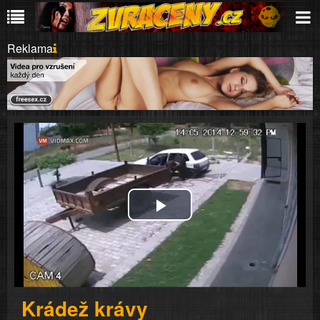
Reklama
Play
Video
Krádež krávy