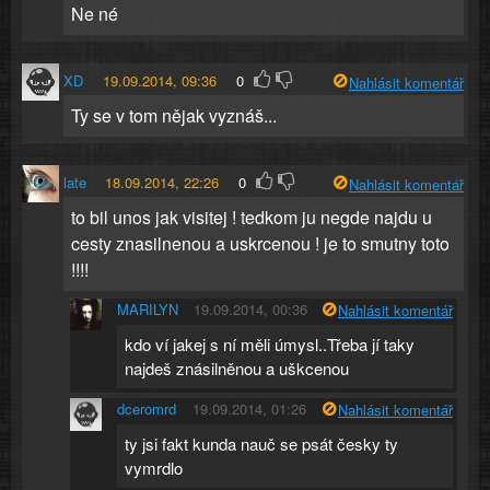
Ne né
XD
19.09.2014, 09:36
0
Nahlásit komentář
Ty se v tom nějak vyznáš...
late
18.09.2014, 22:26
0
Nahlásit komentář
to bil unos jak visitej ! tedkom ju negde najdu u
cesty znasilnenou a uskrcenou ! je to smutny toto
!!!!
MARILYN
19.09.2014, 00:36
Nahlásit komentář
kdo ví jakej s ní měli úmysl..Třeba jí taky
najdeš znásilněnou a uškcenou
dceromrd
19.09.2014, 01:26
Nahlásit komentář
ty jsi fakt kunda nauč se psát česky ty
vymrdlo