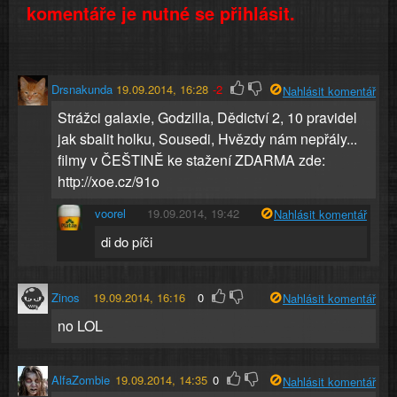
komentáře je nutné se přihlásit.
Drsnakunda
19.09.2014, 16:28
-2
Nahlásit komentář
Strážci galaxie, Godzilla, Dědictví 2, 10 pravidel
jak sbalit holku, Sousedi, Hvězdy nám nepřály...
filmy v ČEŠTINĚ ke stažení ZDARMA zde:
http://xoe.cz/91o
voorel
19.09.2014, 19:42
Nahlásit komentář
di do píči
Zinos
19.09.2014, 16:16
0
Nahlásit komentář
no LOL
AlfaZombie
19.09.2014, 14:35
0
Nahlásit komentář