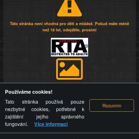
Táto stránka není vhodná pro děti a mládež. Pokud máte méně
než 18 let, odejděte, prosím!
Provozovatel stránky si vyhrazuje právo odstranit fotografie,
Používáme cookies!
videa a komentáře. Osoba, které se toto opatření provozovatele
stránky týče, ani osoba, která umístila fotografii nebo video na
Tato stránka používá pouze
stránku, nemůže z důvodu odstranění fotografie, videa nebo
nezbytné cookies, potřebné k
komentáře pro výše uvedenou okolnost uplatnit vůči
zajištění jejího správného
provozovateli stránky žádný nárok na náhradu škody nebo
fungování.
Více informací
nemajetkové újmy.