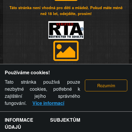
Táto stránka není vhodná pro děti a mládež. Pokud máte méně
než 18 let, odejděte, prosím!
Provozovatel stránky si vyhrazuje právo odstranit fotografie,
Používáme cookies!
videa a komentáře. Osoba, které se toto opatření provozovatele
stránky týče, ani osoba, která umístila fotografii nebo video na
Tato stránka používá pouze
stránku, nemůže z důvodu odstranění fotografie, videa nebo
nezbytné cookies, potřebné k
komentáře pro výše uvedenou okolnost uplatnit vůči
zajištění jejího správného
provozovateli stránky žádný nárok na náhradu škody nebo
fungování.
Více informací
nemajetkové újmy.
INFORMACE SUBJEKTŮM
ZVRÁCENÝ.CZ - Svět není zvrácenej. To jen
ÚDAJŮ