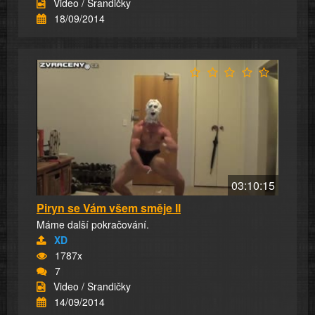
Video / Srandičky
18/09/2014
03:10:15
Piryn se Vám všem směje II
Máme další pokračování.
XD
1787x
7
Video / Srandičky
14/09/2014