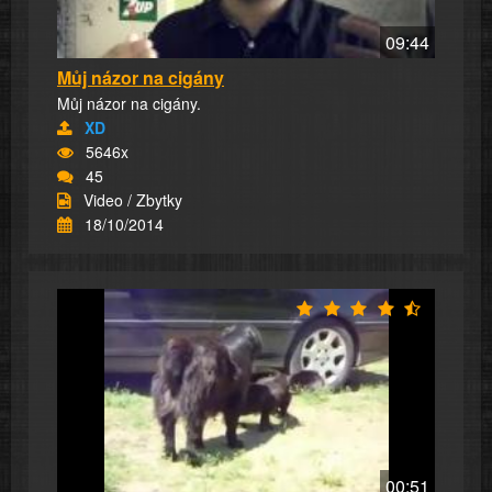
09:44
Můj názor na cigány
Můj názor na cigány.
XD
5646x
45
Video / Zbytky
18/10/2014
00:51