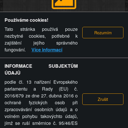
Provozovatel stránky si vyhrazuje právo odstranit fotografie,
Používáme cookies!
videa a komentáře. Osoba, které se toto opatření provozovatele
stránky týče, ani osoba, která umístila fotografii nebo video na
Tato stránka používá pouze
stránku, nemůže z důvodu odstranění fotografie, videa nebo
nezbytné cookies, potřebné k
komentáře pro výše uvedenou okolnost uplatnit vůči
zajištění jejího správného
provozovateli stránky žádný nárok na náhradu škody nebo
fungování.
Více informací
nemajetkové újmy.
INFORMACE SUBJEKTŮM
ZVRÁCENÝ.CZ - Svět není zvrácenej. To jen
ÚDAJŮ
ty lidi...
podle čl. 13 nařízení Evropského
parlamentu a Rady (EU) č.
2016/679 ze dne 27. dubna 2016 o
ochraně fyzických osob při
zpracovávání osobních údajů a o
ZVRÁCENÝ.CZ
volném pohybu takovýchto údajů,
jímž se ruší směrnice č. 95/46/ES
PRAVIDLA A PODMÍNKY
GDPR
COOKIES