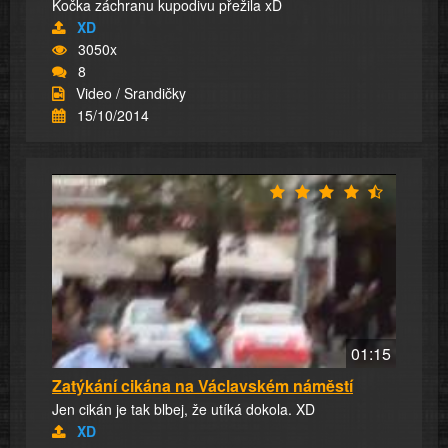
Kočka záchranu kupodivu přežila xD
XD
3050x
8
Video / Srandičky
15/10/2014
01:15
Zatýkání cikána na Václavském náměstí
Jen cikán je tak blbej, že utíká dokola. XD
XD