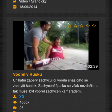
Video / Srandičky
18/09/2014
02:39
Voorel v Rusku
Unikátní záběry zachycující voorla snažícího se
zachytit špalek. Zachycení špalku se však nezdařilo, a
tak musel být voorel zachycen kamarádem.
XD
4866x
26