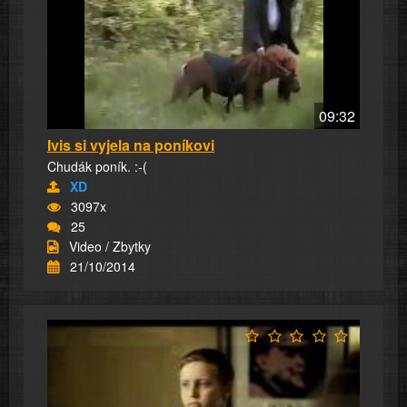
09:32
Ivis si vyjela na poníkovi
Chudák poník. :-(
XD
3097x
25
Video / Zbytky
21/10/2014