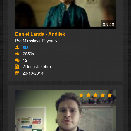
03:46
Daniel Landa - Andílek
Pro Miroslava Piryna :-)
XD
2859x
12
Video / Jukebox
20/10/2014