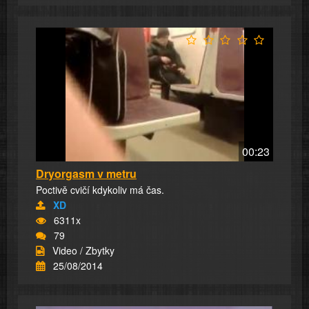
00:23
Dryorgasm v metru
Poctivě cvičí kdykoliv má čas.
XD
6311x
79
Video / Zbytky
25/08/2014