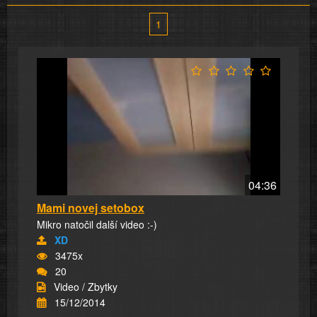
1
04:36
Mami novej setobox
Mikro natočil další video :-)
XD
3475x
20
Video / Zbytky
15/12/2014