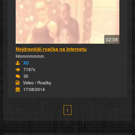
02:08
Nejdrsnější rvačka na internetu
Hmmmmmmm.
XD
7197x
30
Video / Rvačky
17/08/2014
1