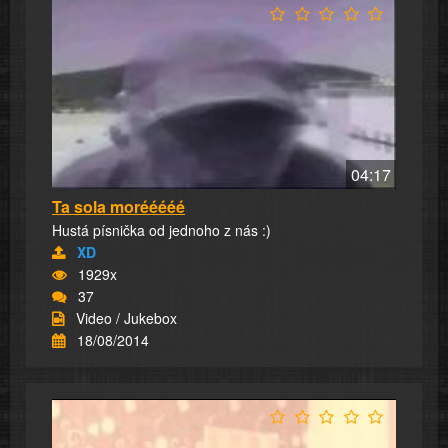
04:17
Ta sola morééééé
Hustá písnička od jednoho z nás :)
XD
1929x
37
Video / Jukebox
18/08/2014