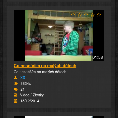
01:58
Co nesnáším na malých dětech
Co nesnáším na malých dětech.
XD
3834x
21
Video / Zbytky
15/12/2014