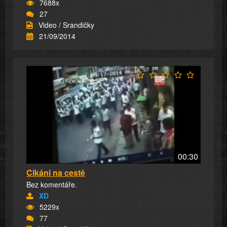
7688x
27
Video / Srandičky
21/09/2014
00:30
Cikáni na cestě
Bez komentáře.
XD
5229x
77