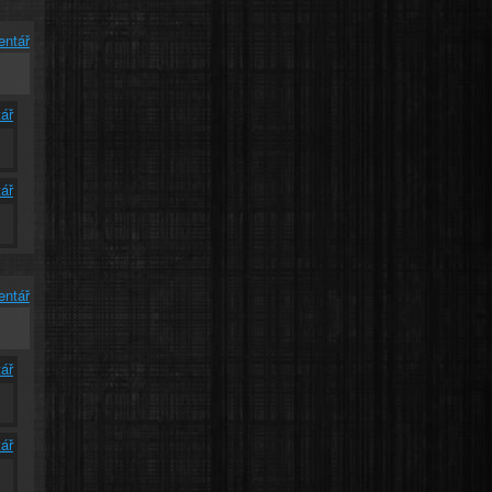
entář
ář
ář
entář
ář
ář