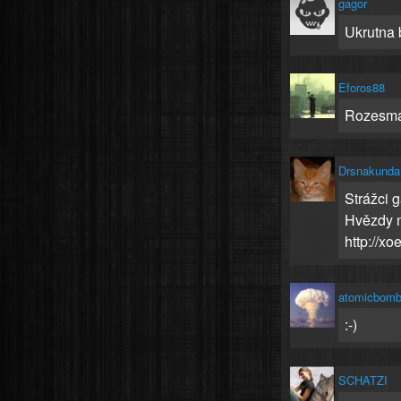
gagor
Ukrutna 
Eforos88
Rozesmal
Drsnakunda
Strážci g
Hvězdy n
http://xo
atomicbomb
:-)
SCHATZI