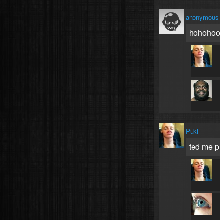
anonymous
hohohoo
Pukl
ted me p