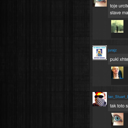
toje urc
stave ma
jurajz
pukl xhte
Ian_Stuart_
tak toto 