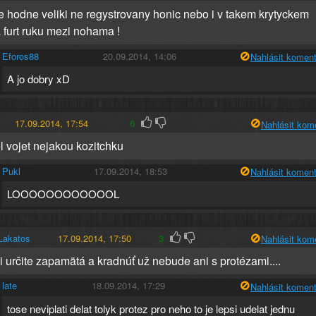
ite hodne veliki ne regystrovany honic nebo i v takem krytyckem
 furt ruku mezi nohama !
Eforos88
20.09.2014, 14:06
Nahlásit koment
A jo dobry xD
17.09.2014, 17:54
6
Nahlásit kom
l vojet nejakou kozitchku
Pukl
17.09.2014, 18:53
Nahlásit koment
LOOOOOOOOOOOOL
Lakatos
17.09.2014, 17:50
3
Nahlásit kom
si určite zapamätá a kradnúť už nebude ani s protézami....
late
18.09.2014, 17:29
Nahlásit koment
tose neviplati delat tolyk protez pro neho to je lepsi udelat jednu