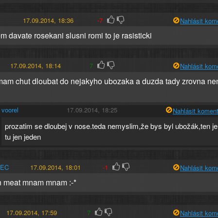
17.09.2014, 18:36
-7
Nahlásit kom
m davate rosekani slusni romi to je rasisticki
17.09.2014, 18:14
7
Nahlásit kom
am chut dloubat do nejakyho ubozaka a duzda tady zrovna ne
voorel
17.09.2014, 18:25
Nahlásit koment
prozatim se dloubej v nose.teda nemyslim,že bys byl ubožák,ten je
tu jen jeden
NEC
17.09.2014, 18:01
-1
Nahlásit kom
n meat mnam mnam :-*
17.09.2014, 17:59
7
Nahlásit kom