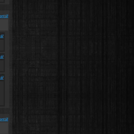
entář
ář
ář
ář
y
entář