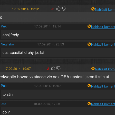
17.09.2014, 19:12
-3
Nahlásit kom
o
Pukl
17.09.2014, 19:14
Nahlásit koment
ahoj fredy
Negrisko
17.09.2014, 23:53
Nahlásit koment
cuz spasiteli druhý jezísi
17.09.2014, 19:07
-2
Nahlásit kom
rekvapilo hovno vzatacce vic nez DEA nastesti jsem ti stih uf
Pukl
17.09.2014, 19:07
Nahlásit koment
to stih
late
18.09.2014, 17:26
Nahlásit koment
co ?