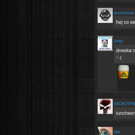
anonymous
hej co se
jurajz
dneska m
:’-(
SKOKOTE
luncheo
late