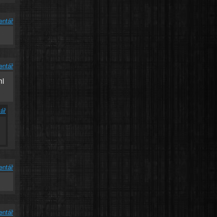
entář
entář
ni
ář
entář
entář