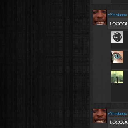
vYmrdanec
LOOOOL n
vYmrdanec
LOOOOOOL