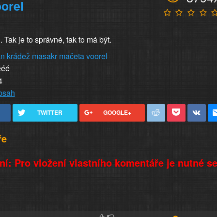
orel
 Tak je to správné, tak to má být.
án
krádež
masakr
mačeta
voorel
ééé
4
obsah
TWITTER
GOOGLE+
ře
í: Pro vložení vlastního komentáře je nutné s