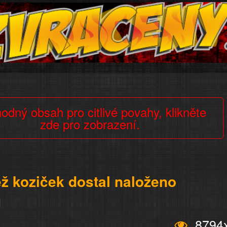
odný obsah pro citlivé povahy, klikněte
zde pro zobrazení.
ž koziček dostal naloženo
u
8794