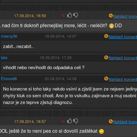
17.09.2014, 18:59
-5
Nahlásit kom
ad čim ti dokroři přemejšlej more, léčit - neléčit?
DD
masny36
18.09.2014, 14:07
Nahlásit koment
zabít...nezabít..
late
18.09.2014, 17:26
Nahlásit koment
vihodit nebo nevihodit do odpadaka celi ?
Eforos88
20.09.2014, 14:08
Nahlásit koment
No konecne si toho taky nekdo vsiml a zjistil jsem ze nejsem jedin
chytry kluk co sem chodi. Ano je to vskutku zajimave a muj osobni
nazor je ze teprve zjistuji diagnozu.
17.09.2014, 18:57
-6
Nahlásit kom
 ještě že to neni pes co si dovolil zaštěkat