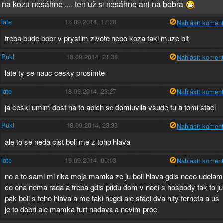
i na kozu nesáhne .... ten už si nesáhne ani na bobra
late
18.09.2014, 17:28
Nahlásit koment
treba bude bobr v prystim zivote nebo koza taki muze bit
Pukl
18.09.2014, 21:38
Nahlásit koment
late ty se nauc cesky prosimte
late
18.09.2014, 23:27
Nahlásit koment
ja ceski umim dost na to abich se domluvila vsude tu a tomi staci
Pukl
18.09.2014, 23:33
Nahlásit koment
ale to se neda cist boli me z toho hlava
late
19.09.2014, 00:03
Nahlásit koment
no a to sami mi rika moja mamka ze ju boli hlava gdis neco udelam
co ona nema rada a treba gdis pridu dom v noci s hospody tak to ju
pak boli s teho hlava a me taki negdi ale staci dva hlty ferneta a us
je to dobri ale mamka furt nadava a nevim proc