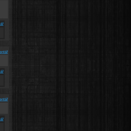
ář
entář
ář
entář
ář