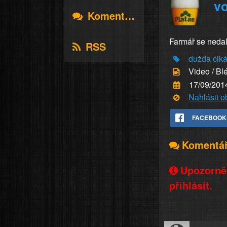
vo
Komentáře
Farmář se nedal.
RSS
dužda
cik
Video / Bl
17/09/201
Nahlásit 
FACEBOOK
Komentá
Upozorněn
přihlásit.