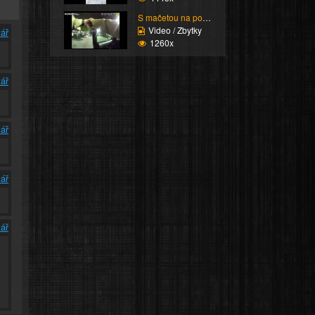
S mačetou na policii
Video / Zbytky
ář
1260x
ář
ář
ář
ář