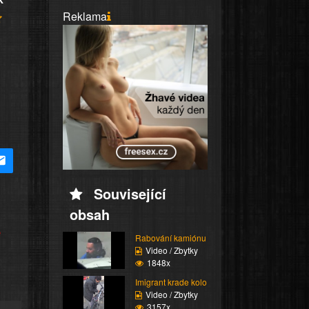
Reklama
Související
obsah
e
Rabování kamiónu
Video / Zbytky
1848x
Imigrant krade kolo
Video / Zbytky
3157x