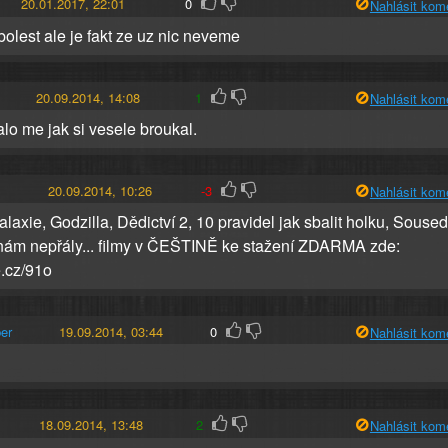
20.01.2017, 22:01
0
Nahlásit kom
bolest ale je fakt ze uz nic neveme
20.09.2014, 14:08
1
Nahlásit kom
o me jak si vesele broukal.
20.09.2014, 10:26
-3
Nahlásit kom
alaxie, Godzilla, Dědictví 2, 10 pravidel jak sbalit holku, Soused
ám nepřály... filmy v ČEŠTINĚ ke stažení ZDARMA zde:
e.cz/91o
er
19.09.2014, 03:44
0
Nahlásit kom
18.09.2014, 13:48
2
Nahlásit kom