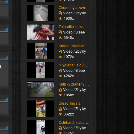
entář
Okradený a zavražděný
Video / Zbytky
1930x
Zbloudilá kulka
entář
Video / Blééé
5540x
Kradou sluneční brýle
Video / Zbytky
1072x
entář
"Hygiena" je důležitá
i,
Video / Blééé
4262x
Kriticky zraněný zlodě...
Video / Zbytky
1850x
entář
Ukradl kuřata
Video / Zbytky
3622x
Ostříhaná, nabarvená, ...
entář
Video / Zbytky
4445x