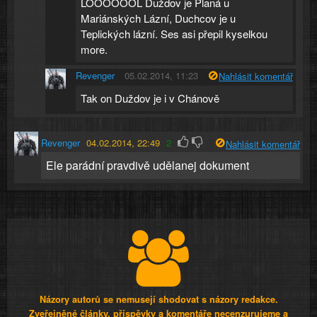
LOOOOOOL Duždov je Planá u
Mariánských Lázní, Duchcov je u
Teplických lázní. Ses asi přepil kyselkou
more.
Revenger
05.02.2014, 11:23
Nahlásit komentář
Tak on Duždov je i v Chánově
Revenger
04.02.2014, 22:49
2
Nahlásit komentář
Ele parádní pravdivě udělanej dokument
Názory autorů se nemusejí shodovat s názory redakce.
Zveřejněné články, příspěvky a komentáře necenzurujeme a