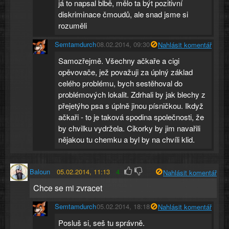
já to napsal blbě, mělo ta být pozitivní
diskriminace čmoudů, ale snad jsme si
rozuměli
Semtamdurch
08.02.2014, 09:30
Nahlásit komentář
Samozřejmě. Všechny ačkaře a cigi
opěvovače, jež považuji za úplný základ
celého problému, bych sestěhoval do
problémových lokalit. Zdrhali by jak blechy z
přejetýho psa s úplně jinou písničkou. Ikdyž
ačkaři - to je taková spodina společnosti, že
by chvilku vydržela. Cikorky by jim navařili
nějakou tu chemku a byl by na chvíli klid.
Baloun
05.02.2014, 11:13
4
Nahlásit komentář
Chce se mi zvracet
Semtamdurch
05.02.2014, 18:18
Nahlásit komentář
Posluš si, seš tu správně.