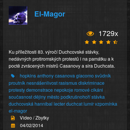
El-Magor
1729x
Ku příležitosti 83. výročí Duchcovské stávky,
nedávných protiromských protestů i na památku a k
poctě zvrácených mistrů Casanovy a sira Duchcata.
hopkins
anthony
casanova
giacomo
svůdník
proutník
nesnášenlivost
rasismus
diskriminace
protesty
demonstrace
nepokoje
romové
cikáni
současnost
dějiny
město
podkrušnohoří
stávka
duchcovská
hannibal
lecter
duchcat
lumír
vzpomínka
el-magor
Video / Zbytky
04/02/2014