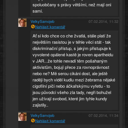
spoluobčany s právy většími, než mají oni
sami.
VelkySamojeb
07.02.2014, 11:32
Nahlásit komentář
Ať si kdo chce co che žvatlá, stále platí že
největším rasistou je v téhle věci stát - tak
diskriminační přístup, s jakým přistupuje k
vyvolené opálené kastě je roven apartheidu
v JAR...že tohle nevadí těm pošahaným
aktivistům, bojují přece za rovnoprávnost
nebo ne? Mě serou cikáni dost, ale ještě
raději bych viděl kudlu mezi žebrama nějaké
cigofilní píči nebo áčkařskýmu vyfetlu - to
jsou původci všeho zla tady, negři bohužel
jen užívají svobod, které jim tyhle kundy
zajistily..
VelkySamojeb
07.02.2014, 11:34
Nahlásit komentář