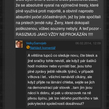
že se absolutně vysral na vyjímečné tresty, které
plně využívá proti majoritě, a obvinil naprosto
absurdní počet zůčastněných, jež by jste spočítali
na prstech jendé ruky. Ženy, které dokopali
poškozenou, vůbec souzeny nebyly. A teď pozor -
RASIZMUS JAKO VŽDY NEPROKÁZÁN !!!!!
VelkySamojeb
06.02.2014, 12:09
Nahlásit komentář
A většina tupců co sleduje novu, čte blesk a
jiné sračky tohle nevidí, ale když pár šašků
hodí molotov nebo vymlátí bar, jsou toho
plné zprávy ještě několik týdnů, v případě
vítkova i let.. všichni nenávidí cikány, ale
když přijde na lámání chleba, sejde se jich
na demonstraci pár stovek ..tam jim jsou
nácci k dobru, al pak u obrazovek na ně
plivou špínu, jak lze něčeho pozitivního v tak
pokrytecké společnosti dosáhnout?