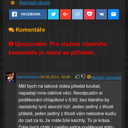
Nahlásit obsah
FACEBOOK
Komentáře
Upozornění: Pro vložení vlastního
komentáře je nutné se přihlásit.
Semtamdurch
05.02.2014, 18:45
2
Nahlásit komentář
Měl bych na taková videa přestat koukat,
napadají mne ošklivé věci. Neodpustím si
poděkování chlapíkovi v 5:50, bez kterého by
rasistický lynč skončil hůř. Jeden jediný z třiceti
přátelé, jeden jediný z třiceti vám nebodne kudlu
do zad za to, že máte bílé ksichty. To je krása.
Dále bych chtěl z celého srdce poděkovat státu,