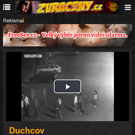
Reklama
Play
Video
Duchcov