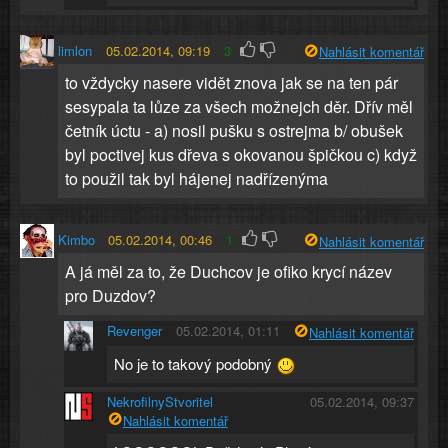
limlon
05.02.2014, 09:19
3
Nahlásit komentář
to vždycky nasere vidět znova jak se na ten pár
sesypala ta lůze za všech možnejch děr. Dřív měl
četník úctu - a) nosil pušku s ostrejma b/ obušek
byl poctivej kus dřeva s okovanou špičkou c) když
to použil tak byl hájenej nadřízenýma
Kimbo
05.02.2014, 00:46
1
Nahlásit komentář
A já měl za to, že Duchcov je ofiko krycí název
pro Duzdov?
Revenger
05.02.2014, 01:11
Nahlásit komentář
No je to takový podobný
NekrofilnyStvoritel
05.02.2014, 09:37
Nahlásit komentář