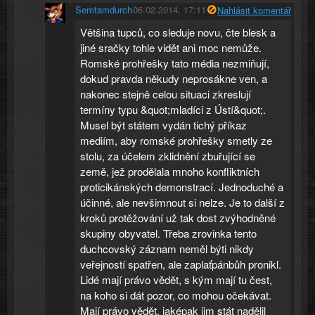
Semtamdurch
06.02.2014, 17:11
Nahlásit komentář
Většina tupců, co sleduje novu, čte blesk a
jiné sračky tohle vidět ani moc nemůže.
Romské prohřešky tato média nezmiňují,
dokud pravda někudy neprosákne ven, a
nakonec stejně celou situaci zkreslují
termíny typu &quot;mladíci z Ústí&quot;.
Musel být státem vydán tichý příkaz
mediím, aby romské prohřešky smetly ze
stolu, za účelem zklidnění zbuřující se
země, jež prodělala mnoho konfliktních
proticikánských demonstrací. Jednoduché a
účinné, ale nevšimnout si nelze. Je to další z
kroků protěžování už tak dost zvýhodněné
skupiny obyvatel. Třeba zrovinka tento
duchcovský záznam neměl býti nikdy
veřejností spatřen, ale zaplaťpánbůh pronikl.
Lidé mají právo vědět, s kým mají tu čest,
na koho si dát pozor, co mohou očekávat.
Mají právo vědět, jaképak jim stát nadělil