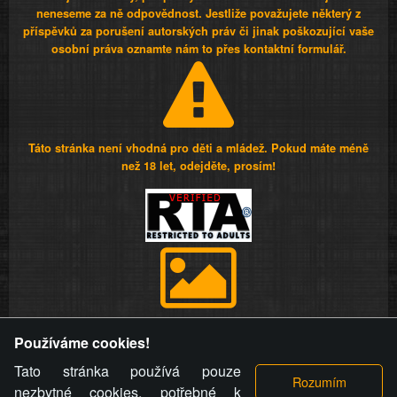
neneseme za ně odpovědnost. Jestliže považujete některý z
příspěvků za porušení autorských práv či jinak poškozující vaše
osobní práva oznamte nám to přes kontaktní formulář.
Táto stránka není vhodná pro děti a mládež. Pokud máte méně
než 18 let, odejděte, prosím!
Provozovatel stránky si vyhrazuje právo odstranit fotografie,
Používáme cookies!
videa a komentáře. Osoba, které se toto opatření provozovatele
stránky týče, ani osoba, která umístila fotografii nebo video na
Tato stránka používá pouze
stránku, nemůže z důvodu odstranění fotografie, videa nebo
nezbytné cookies, potřebné k