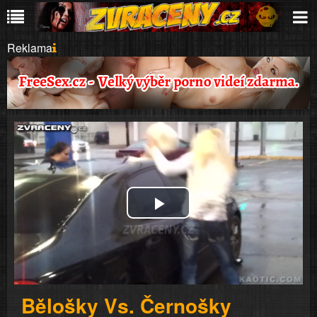
Reklama
Play
Video
Bělošky Vs. Černošky