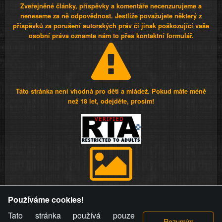
Zveřejněné články, příspěvky a komentáře necenzurujeme a
neneseme za ně odpovědnost. Jestliže považujete některý z
příspěvků za porušení autorských práv či jinak poškozující vaše
osobní práva oznamte nám to přes kontaktní formulář.
Táto stránka není vhodná pro děti a mládež. Pokud máte méně
než 18 let, odejděte, prosím!
Provozovatel stránky si vyhrazuje právo odstranit fotografie,
Používáme cookies!
videa a komentáře. Osoba, které se toto opatření provozovatele
stránky týče, ani osoba, která umístila fotografii nebo video na
Tato stránka používá pouze
stránku, nemůže z důvodu odstranění fotografie, videa nebo