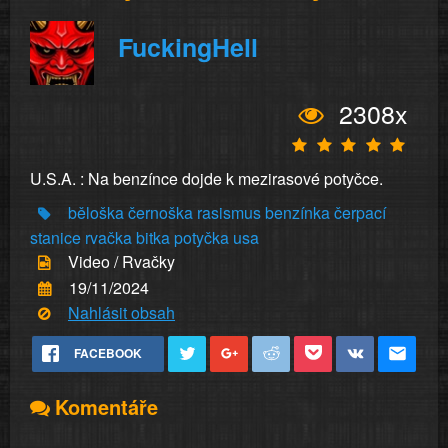
FuckingHell
2308x
U.S.A. : Na benzínce dojde k mezirasové potyčce.
běloška
černoška
rasismus
benzínka
čerpací
stanice
rvačka
bitka
potyčka
usa
Video / Rvačky
19/11/2024
Nahlásit obsah
FACEBOOK
Komentáře