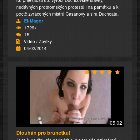
Ku příležitosti 83. výročí Duchcovské stávky,
nedávných protiromských protestů i na památku a k
poctě zvrácených mistrů Casanovy a sira Duchcata.
El-Magor
1729x
15
Video / Zbytky
04/02/2014
05:02
Dlouhán pro brunetku!
Je to k nevíře, ale pouhých 5-10 cm nás průměrné