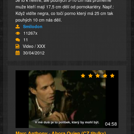
muže kteří mají 17,5 cm dělí od pornokariéry. Např.:
Když vidíte negra, co točí porno který má 25 cm tak
pouhých 10 cm nás dělí.
Smilodon
11267x
11
Video / XXX
30/04/2012
04:58
Marc Anthony - Ahora Quien (CZ titulky)