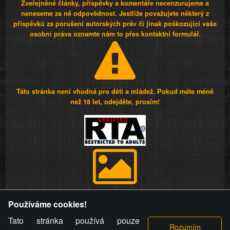
Zveřejněné články, příspěvky a komentáře necenzurujeme a
neneseme za ně odpovědnost. Jestliže považujete některý z
příspěvků za porušení autorských práv či jinak poškozující vaše
osobní práva oznamte nám to přes kontaktní formulář.
Táto stránka není vhodná pro děti a mládež. Pokud máte méně
než 18 let, odejděte, prosím!
Provozovatel stránky si vyhrazuje právo odstranit fotografie,
Používáme cookies!
videa a komentáře. Osoba, které se toto opatření provozovatele
stránky týče, ani osoba, která umístila fotografii nebo video na
Tato stránka používá pouze
stránku, nemůže z důvodu odstranění fotografie, videa nebo