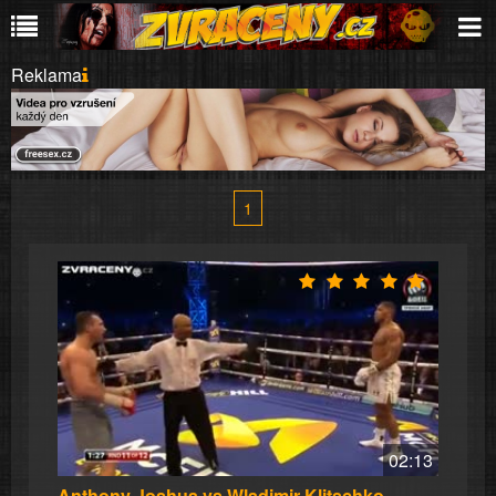
Reklama
1
02:13
Anthony Joshua vs Wladimir Klitschko