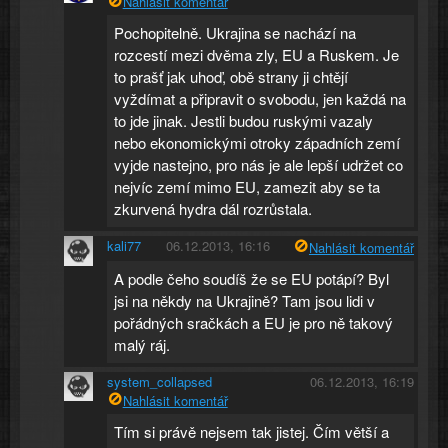
Nahlásit komentář
Pochopitelně. Ukrajina se nachází na
rozcestí mezi dvěma zly, EU a Ruskem. Je
to prašť jak uhoď, obě strany ji chtějí
vyždímat a připravit o svobodu, jen každá na
to jde jinak. Jestli budou ruskými vazaly
nebo ekonomickými otroky západních zemí
vyjde nastejno, pro nás je ale lepší udržet co
nejvíc zemí mimo EU, zamezit aby se ta
zkurvená hydra dál rozrůstala.
kali77
06.12.2013, 16:16
Nahlásit komentář
A podle čeho soudíš že se EU potápí? Byl
jsi na někdy na Ukrajině? Tam jsou lidi v
pořádných sračkách a EU je pro ně takový
malý ráj.
system_collapsed
06.12.2013, 16:19
Nahlásit komentář
Tím si právě nejsem tak jistej. Čím větší a