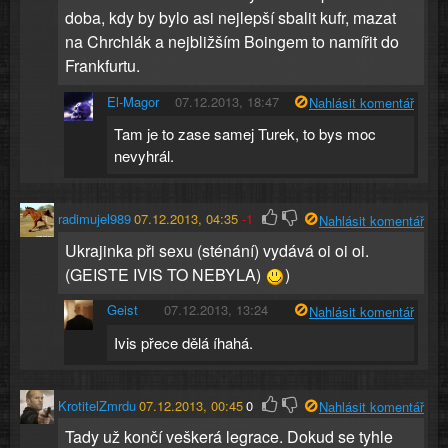
doba, kdy by bylo asi nejlepší sbalit kufr, mazat
na Chrchlák a nejbližším Boingem to namířit do
Frankfurtu.
El-Magor
07.12.2013, 18:47
Nahlásit komentář
Tam je to zase samej Turek, to bys moc
nevyhrál.
radimujel989
07.12.2013, 04:35
-1
Nahlásit komentář
Ukrajinka při sexu (sténání) vydává oi oi oi.
(GEISTE IVIS TO NEBYLA)
)
Geist
07.12.2013, 13:24
Nahlásit komentář
Ivis přece dělá íhahá.
KrotitelZmrdu
07.12.2013, 00:45
0
Nahlásit komentář
Tady už končí veškerá legrace. Dokud se tyhle