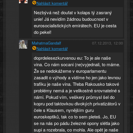
Nahlásit komentář
Nezbývá než doufat v kolaps tý zasraný
unie! Já nevidím žádnou budoucnost v
eurosocialistických emirátech. EU je cesta
do pekel!
MahatmaGandalf
07.12.2013, 12:00
Nahlásit komentář
doprdelesezkurvenou eu: To je ale naše
vina. Co nám socani (ne)vyjednali, to máme.
Že se nedokážeme v europarlamentu
zasadit o výhody a vidíme ho jen jako levnou
trafiku je naše vina. Třeba Rakousko takové
problémy nemá a je velikostně srovnatelné s
námi. Pokud vím, veškerý průmysl šel do
kopru pod taktovkou divokých privatizátorů v
čele s Klausem, nynějším guru
euroskeptiků, tak co to sem pleteš. Jo, EU
se na nás po pádu železné opony slétla jako
supi a rozebrala, co mohla. Ale opět je naše