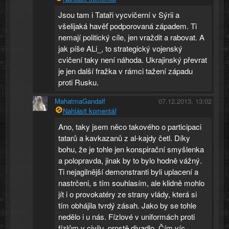
Jsou tam i Tataři vycvičerní v Sýrii a
všelijaká havěť podporovaná západem. Ti
nemají politický cíle, jen vraždit a rabovat. A
jak píše ALi_, to strategický vojenský
cvičení taky není náhoda. Ukrajinský převrat
je jen další fražka v rámci tažení západu
proti Rusku.
MahatmaGandalf
07.12.2013, 13:02
Nahlásit komentář
Ano, taky jsem něco takového o participaci
tatarů a kavkazanů z al-kajdy četl. Díky
bohu, že je tohle jen konspirační smyšlenka
a polopravda, jinak by to bylo hodně vážný.
Ti nejagilnější demonstranti byli uplacení a
nastrčeni, s tím souhlasím, ale klidně mohlo
jít i o provokatéry ze strany vlády, která si
tím obhájila tvrdý zásah. Jako by se tohle
nedělo i u nás. Fízlové v uniformách proti
fízlům v civilu, prostě divadlo. Čím víc