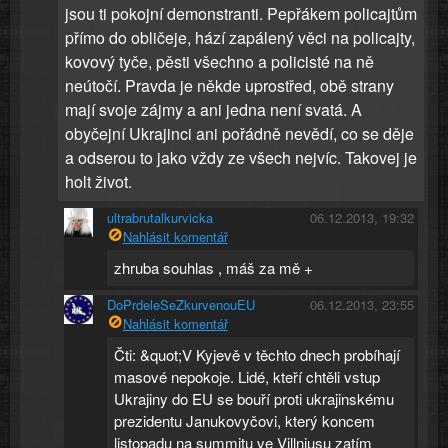
jsou ti pokojní demonstranti. Pepřákem policajtům
přímo do obličeje, hází zapálený věci na policajty,
kovový tyče, pěsti všechno a policisté na ně
neútočí. Pravda je někde uprostřed, obě strany
mají svoje zájmy a ani jedna není svatá. A
obyčejní Ukrajinci ani pořádně nevědí, co se děje
a odserou to jako vždy ze všech nejvíc. Takovej je
holt život.
ultrabrutalkurvicka
06.12.2013, 19:32
Nahlásit komentář
zhruba souhlas , máš za mě +
DoPrdeleSeZkurvenouEU
06.12.2013, 23:55
Nahlásit komentář
Čti: &quot;V Kyjevě v těchto dnech probíhají
masové nepokoje. Lidé, kteří chtěli vstup
Ukrajiny do EU se bouří proti ukrajinskému
prezidentu Janukovyčovi, který koncem
listopadu na summitu ve Villniusu zatím