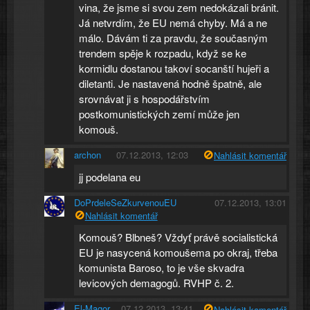
vina, že jsme si svou zem nedokázali bránit.
Já netvrdím, že EU nemá chyby. Má a ne
málo. Dávám ti za pravdu, že současným
trendem spěje k rozpadu, když se ke
kormidlu dostanou takoví socanští hujeři a
diletanti. Je nastavená hodně špatně, ale
srovnávat ji s hospodářstvím
postkomunistických zemí může jen
komouš.
archon
07.12.2013, 12:03
Nahlásit komentář
jj podelana eu
DoPrdeleSeZkurvenouEU
07.12.2013, 13:01
Nahlásit komentář
Komouš? Blbneš? Vždyť právě socialistická
EU je nasycená komoušema po okraj, třeba
komunista Baroso, to je vše skvadra
levicových demagogů. RVHP č. 2.
El-Magor
07.12.2013, 13:41
Nahlásit komentář