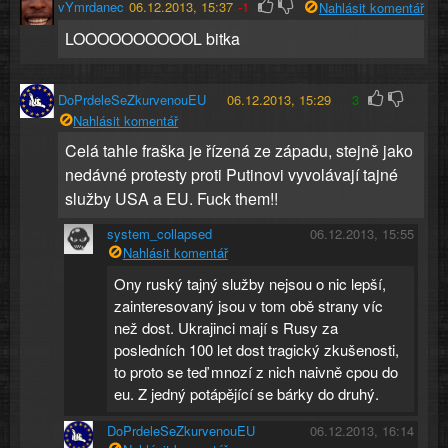
vYmrdanec
06.12.2013, 15:37
-1
Nahlásit komentář
LOOOOOOOOOOL bitka
DoPrdeleSeZkurvenouEU
06.12.2013, 15:29
3
Nahlásit komentář
Celá tahle fraška je řízená ze západu, stejně jako
nedávné protesty proti Putinovi vyvolávají tajné
služby USA a EU. Fuck them!!
system_collapsed
06.12.2013, 15:55
Nahlásit komentář
Ony ruský tajný služby nejsou o nic lepší,
zainteresovaný jsou v tom obě strany víc
než dost. Ukrajinci mají s Rusy za
posledních 100 let dost tragický zkušenosti,
to proto se teď mnozí z nich naivně cpou do
eu. Z jedný potápějící se bárky do druhý.
DoPrdeleSeZkurvenouEU
06.12.2013, 16:14