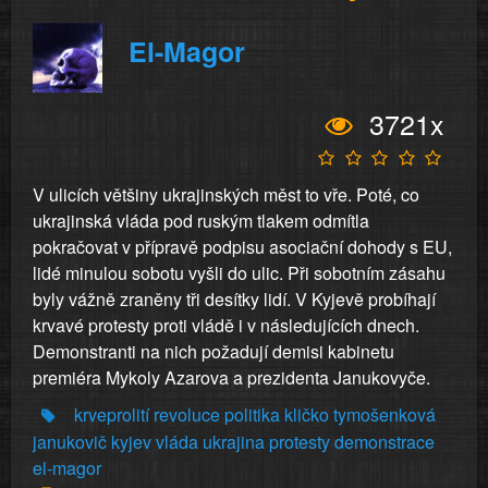
El-Magor
3721x
V ulicích většiny ukrajinských měst to vře. Poté, co
ukrajinská vláda pod ruským tlakem odmítla
pokračovat v přípravě podpisu asociační dohody s EU,
lidé minulou sobotu vyšli do ulic. Při sobotním zásahu
byly vážně zraněny tři desítky lidí. V Kyjevě probíhají
krvavé protesty proti vládě i v následujících dnech.
Demonstranti na nich požadují demisi kabinetu
premiéra Mykoly Azarova a prezidenta Janukovyče.
krveprolití
revoluce
politika
kličko
tymošenková
janukovič
kyjev
vláda
ukrajina
protesty
demonstrace
el-magor