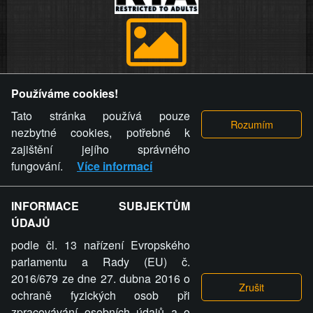
Provozovatel stránky si vyhrazuje právo odstranit fotografie,
Používáme cookies!
videa a komentáře. Osoba, které se toto opatření provozovatele
stránky týče, ani osoba, která umístila fotografii nebo video na
Tato stránka používá pouze
stránku, nemůže z důvodu odstranění fotografie, videa nebo
nezbytné cookies, potřebné k
komentáře pro výše uvedenou okolnost uplatnit vůči
zajištění jejího správného
provozovateli stránky žádný nárok na náhradu škody nebo
fungování.
Více informací
nemajetkové újmy.
INFORMACE SUBJEKTŮM
ZVRÁCENÝ.CZ - Svět není zvrácenej. To jen
ÚDAJŮ
ty lidi...
podle čl. 13 nařízení Evropského
parlamentu a Rady (EU) č.
2016/679 ze dne 27. dubna 2016 o
ochraně fyzických osob při
zpracovávání osobních údajů a o