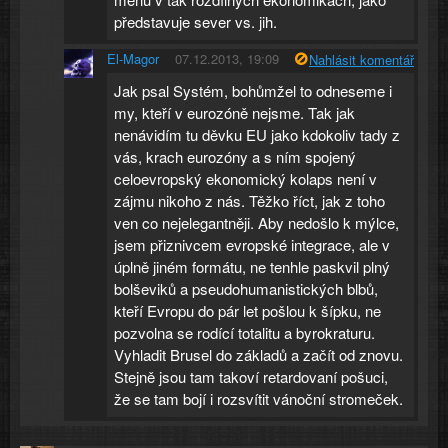
představuje sever vs. jih.
El-Magor
07.12.2013, 19:09
Nahlásit komentář
Jak psal Systém, bohůmžel to odneseme i
my, kteří v eurozóně nejsme. Tak jak
nenávidím tu děvku EU jako kdokoliv tady z
vás, krach eurozóny a s ním spojený
celoevropský ekonomický kolaps není v
zájmu nikoho z nás. Těžko říct, jak z toho
ven co nejelegantněji. Aby nedošlo k mýlce,
jsem přiznivcem evropské integrace, ale v
úplně jiném formátu, ne tenhle paskvil plný
bolševiků a pseudohumanistických blbů,
kteří Evropu do pár let pošlou k šípku, ne
pozvolna se rodící totalitu a byrokraturu.
Vyhladit Brusel do základů a začít od znovu.
Stejně jsou tam takoví retardovaní pošuci,
že se tam bojí i rozsvítit vánoční stromeček.