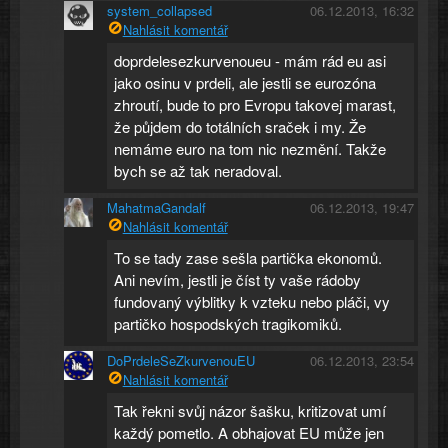
system_collapsed
06.12.2013, 16:32
Nahlásit komentář
doprdelesezkurvenoueu - mám rád eu asi
jako osinu v prdeli, ale jestli se eurozóna
zhroutí, bude to pro Evropu takovej marast,
že půjdem do totálních sraček i my. Že
nemáme euro na tom nic nezmění. Takže
bych se až tak neradoval.
MahatmaGandalf
06.12.2013, 19:47
Nahlásit komentář
To se tady zase sešla partička ekonomů.
Ani nevím, jestli je číst ty vaše rádoby
fundovaný výblitky k vzteku nebo pláči, vy
partičko hospodských tragikomiků.
DoPrdeleSeZkurvenouEU
06.12.2013, 23:54
Nahlásit komentář
Tak řekni svůj názor šašku, kritizovat umí
každý pometlo. A obhajovat EU může jen