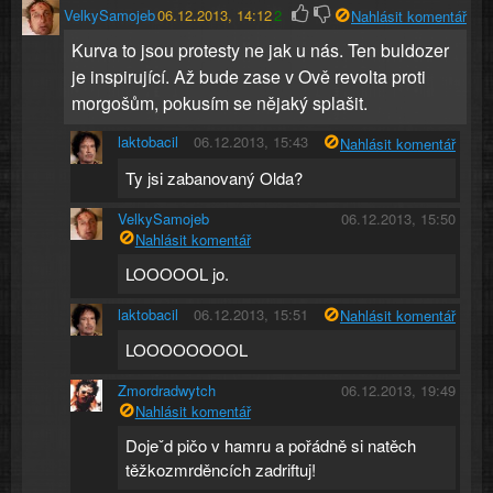
VelkySamojeb
06.12.2013, 14:12
2
Nahlásit komentář
Kurva to jsou protesty ne jak u nás. Ten buldozer
je inspirující. Až bude zase v Ově revolta proti
morgošům, pokusím se nějaký splašit.
laktobacil
06.12.2013, 15:43
Nahlásit komentář
Ty jsi zabanovaný Olda?
VelkySamojeb
06.12.2013, 15:50
Nahlásit komentář
LOOOOOL jo.
laktobacil
06.12.2013, 15:51
Nahlásit komentář
LOOOOOOOOL
Zmordradwytch
06.12.2013, 19:49
Nahlásit komentář
Dojeˇd pičo v hamru a pořádně si natěch
těžkozmrděncích zadriftuj!