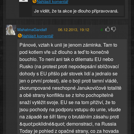
Nahlásit komentář
Je vidět, že ta akce je dlouho připravovaná.
MahatmaGandalf
06.12.2013, 19:12
4
Nahlásit komentář
Pánové, vztah k unii je jenom záminka. Tam to
pod kotlem vře už dlouho a teď to konečně
bouchlo. To není ani tak o dilematu EU nebo
Rusko (na protest proti nepodepsání sbližovací
dohody s EU přišlo pár stovek lidí a jednalo se
jen o první protest), ale o boji proti tamní vládě,
zkorumpované neschopné Janukovičově totalitě
a obě strany konfliktu se z toho pochopitelně
snaží vytěžit svoje. EU se na tom přiživí, že to
jsou pochody na podporu vstupu do unie, všude
na západě se šíří fámy o brutálním zásahu proti
&quot;poklidné&quot; demonstraci, na Russia
Today je pohled z opačné strany, co za hovada