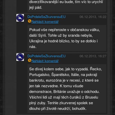
diverzifikovanější eu bude, tím víc to urychlí
její pád.
DoPrdeleSeZkurvenouEU
06.12.2013, 16:22
Nahlásit komentář
Pokud vše nepřeroste v občanskou válku,
další Sýrii. Tohle už by sranda nebyla,
Ukrajina je hodně blízko, to by se dotklo i
nás.
DoPrdeleSeZkurvenouEU
06.12.2013, 16:27
Nahlásit komentář
Se dívej kolem sebe, jak to vypadá. Řecko,
Portugalsko, Španělsko, Itálie, na pokraji
bankrotu, eurozóna je v recesi, z které se
jen tak nezvedne. K tomu všude
demonstrace, Británie uvažuje o odchodu.
Všichni lidi už mají těch čuráků z Bruselu
plný zuby. Tenhle zkurvenej spolek se
dlouho při životě neudrží, bohudík.