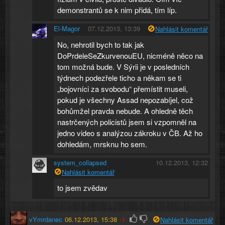
demonstrantů se k nim přidá, tím líp.
El-Magor
07.12.2013, 13:39
Nahlásit komentář
No, nehrotil bych to tak jak
DoPrdeleSeZkurvenouEU, nicméně něco na
tom možná bude. V Sýrii je v posledních
týdnech podezřele ticho a někam se ti
„bojovníci za svobodu“ přemístit museli,
pokud je všechny Assad nepozabíjel, což
bohůmžel pravda nebude. A ohledně těch
nastrčených policistů jsem si vzpomněl na
jedno video s analýzou zákroku v ČB. Až ho
dohledám, mrsknu ho sem.
system_collapsed
10.12.2013, 12:32
Nahlásit komentář
to jsem zvědav
vYmrdanec
06.12.2013, 15:38
-1
Nahlásit komentář