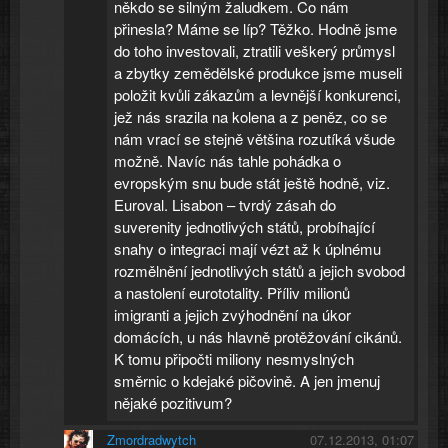
někdo se silným žaludkem. Co nám
přinesla? Máme se líp? Těžko. Hodně jsme
do toho investovali, ztratili veškerý průmysl
a zbytky zemědělské produkce jsme museli
položit kvůli zákazům a levnější konkurenci,
jež nás srazila na kolena a z peněz, co se
nám vrací se stejně většina rozutíká všude
možně. Navíc nás tahle pohádka o
evropským snu bude stát ještě hodně, viz.
Euroval. Lisabon – tvrdý zásah do
suverenity jednotlivých států, probíhající
snahy o integraci mají vézt až k úplnému
rozmělnění jednotlivých států a jejich svobod
a nastolení eurototality. Příliv milionů
imigranti a jejich zvýhodnění na úkor
domácích, u nás hlavně protěžování cikánů.
K tomu připočti miliony nesmyslných
směrnic o kdejaké pičovině. A jen jmenuj
nějaké pozitivum?
Zmordradwytch
07.12.2013, 01:07