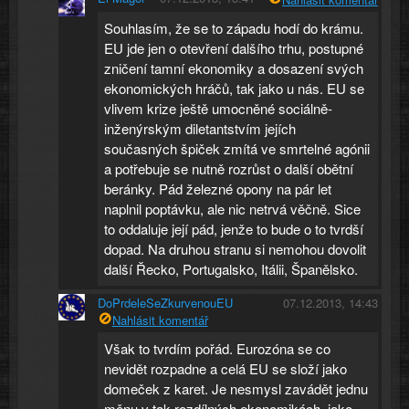
Souhlasím, že se to západu hodí do krámu.
EU jde jen o otevření dalšího trhu, postupné
zničení tamní ekonomiky a dosazení svých
ekonomických hráčů, tak jako u nás. EU se
vlivem krize ještě umocněné sociálně-
inženýrským diletantstvím jejích
současných špiček zmítá ve smrtelné agónii
a potřebuje se nutně rozrůst o další obětní
beránky. Pád železné opony na pár let
naplnil poptávku, ale nic netrvá věčně. Sice
to oddaluje její pád, jenže to bude o to tvrdší
dopad. Na druhou stranu si nemohou dovolit
další Řecko, Portugalsko, Itálii, Španělsko.
DoPrdeleSeZkurvenouEU
07.12.2013, 14:43
Nahlásit komentář
Však to tvrdím pořád. Eurozóna se co
nevidět rozpadne a celá EU se složí jako
domeček z karet. Je nesmysl zavádět jednu
měnu v tak rozdílných ekonomikách, jako