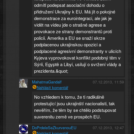
odmítl podepsat asociační dohodu o
přidružení Ukrajiny k EU. Má jít o pokojné
demonstrace za eurointegraci, ale jak je
vidět na videu jde o strašné agrese a
provokace ze strany demonstrantů proti
policii. Amerika a EU se snaží skrze
podplacenou ukrajinskou opozici a
podplacené agresivní demonstranty v ulicích
Kyjeva vyprovokovat konflikt podobný těm v
Sýrii, Egyptě a Libyi, usilují o svržení vlády a
prezidenta.&quot;
MahatmaGandalf
07.12.2013, 11:59
Nahlásit komentář
No vzhledem k tomu, že ti radikálně
protestující jsou ukrajinští nacionalisti, tak
nevěřím, že těm by se chtělo podstupovat
suverenitu země ve prospěch EU.
DoPrdeleSeZkurvenouEU
07.12.2013, 12:47
Nahlásit komentář