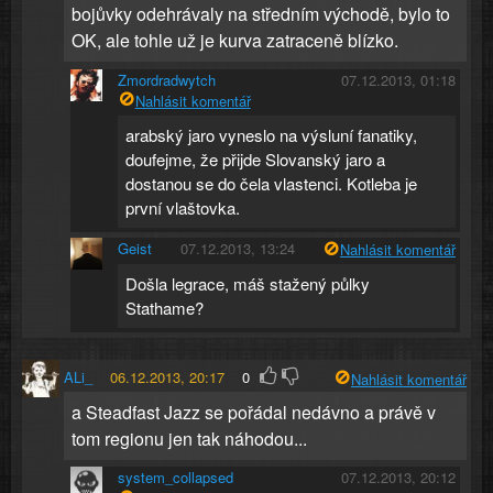
bojůvky odehrávaly na středním východě, bylo to
OK, ale tohle už je kurva zatraceně blízko.
Zmordradwytch
07.12.2013, 01:18
Nahlásit komentář
arabský jaro vyneslo na výsluní fanatiky,
doufejme, že přijde Slovanský jaro a
dostanou se do čela vlastenci. Kotleba je
první vlaštovka.
Geist
07.12.2013, 13:24
Nahlásit komentář
Došla legrace, máš stažený půlky
Stathame?
ALi_
06.12.2013, 20:17
0
Nahlásit komentář
a Steadfast Jazz se pořádal nedávno a právě v
tom regionu jen tak náhodou...
system_collapsed
07.12.2013, 20:12